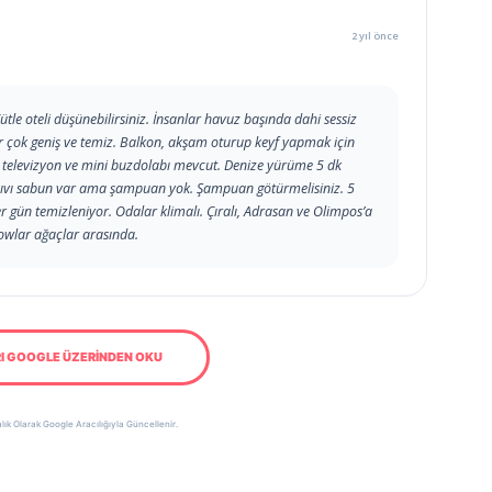
2 yıl önce
ütle oteli düşünebilirsiniz. İnsanlar havuz başında dahi sessiz
lar çok geniş ve temiz. Balkon, akşam oturup keyf yapmak için
televizyon ve mini buzdolabı mevcut. Denize yürüme 5 dk
a sıvı sabun var ama şampuan yok. Şampuan götürmelisiniz. 5
r gün temizleniyor. Odalar klimalı. Çıralı, Adrasan ve Olimpos’a
lowlar ağaçlar arasında.
I GOOGLE ÜZERİNDEN OKU
lık Olarak Google Aracılığıyla Güncellenir.