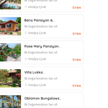
İlk Değerlendiren Sen ol!
Antalya
Çıralı
0.1 km
Barış Pansiyon &..
İlk Değerlendiren Sen ol!
Antalya
Çıralı
0.1 km
Rose Mary Pansiyon..
İlk Değerlendiren Sen ol!
Antalya
Çıralı
0.1 km
Villa Lukka..
İlk Değerlendiren Sen ol!
Antalya
Çıralı
0.1 km
Oblomov Bungalows..
İlk Değerlendiren Sen ol!