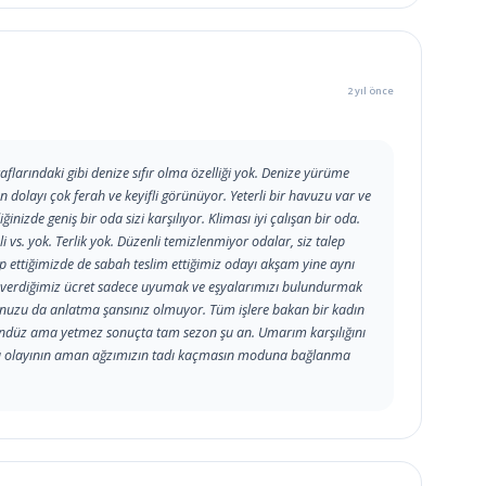
2 yıl önce
larındaki gibi denize sıfır olma özelliği yok. Denize yürüme
an dolayı çok ferah ve keyifli görünüyor. Yeterli bir havuzu var ve
inizde geniş bir oda sizi karşılıyor. Kliması iyi çalışan bir oda.
i vs. yok. Terlik yok. Düzenli temizlenmiyor odalar, siz talep
p ettiğimizde de sabah teslim ettiğimiz odayı akşam yine aynı
lik verdiğimiz ücret sadece uyumak ve eşyalarımızı bulundurmak
ununuzu da anlatma şansınız olmuyor. Tüm işlere bakan bir kadın
gündüz ama yetmez sonuçta tam sezon şu an. Umarım karşılığını
lma olayının aman ağzımızın tadı kaçmasın moduna bağlanma