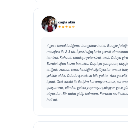
çağla akın
★★★☆☆
4 gece konakladığımız bungalow hotel. Google fotoğraf
mesafesi ile 2-3 dk. İçerisi ağaçlarla çevrili olmasınd
temizdi. Kahvaltı oldukça yetersizdi, azdı. Odaya girdiğ
Tuvalet sifon kısmı bozuktu. Duş için şampuan, duş jel
ettiğiniz zaman temizlendiğini söylüyorlar ancak tale
şekilde aldık. Odada içecek su bile yoktu. Yani gece
içindi. Otel sahibi ile iletişim kuramıyorsunuz, sor
çalışan var, elinden geleni yapmaya çalışıyor gece 
alıyordur. Bir daha gidip kalmam. Paranla rezil o
hali idi.