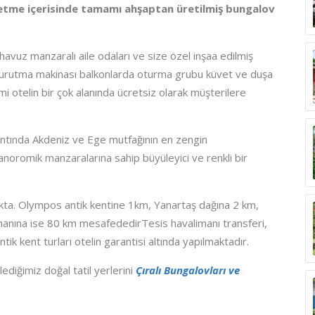
letme içerisinde tamamı ahşaptan üretilmiş bungalov
 havuz manzaralı aile odaları ve size özel inşaa edilmiş
kurutma makinası balkonlarda oturma grubu küvet ve duşa
mi otelin bir çok alanında ücretsiz olarak müşterilere
tında Akdeniz ve Ege mutfağının en zengin
noromik manzaralarına sahip büyüleyici ve renkli bir
kta. Olympos antik kentine 1km, Yanartaş dağına 2 km,
imanına ise 80 km mesafededirTesis havalimanı transferi,
antik kent turları otelin garantisi altında yapılmaktadır.
rlediğimiz doğal tatil yerlerini
Çıralı Bungalovları ve