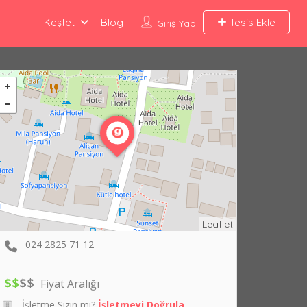
Keşfet
Blog
Tesis Ekle
Giriş Yap
Leaflet
024 2825 71 12
$
$
$
$
Fiyat Aralığı
İşletme Sizin mi?
İşletmeyi Doğrula