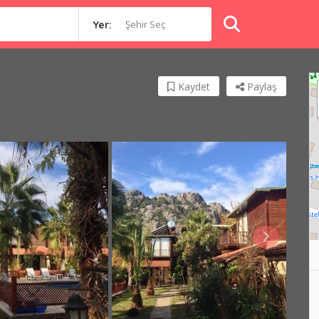
Şehir Seç
Yer:
Kaydet
Paylaş