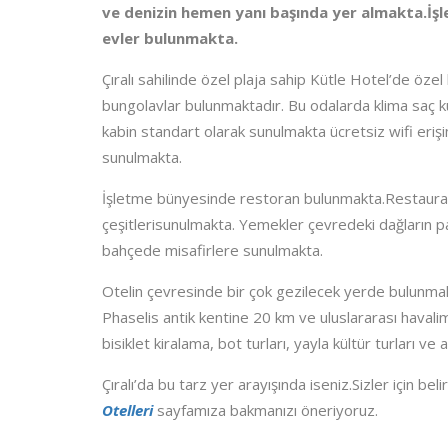
ve denizin hemen yanı başında yer almakta.İş
evler bulunmakta.
Çıralı sahilinde özel plaja sahip Kütle Hotel’de özel
bungolavlar bulunmaktadır. Bu odalarda klima saç 
kabin standart olarak sunulmakta ücretsiz wifi erişi
sunulmakta.
İşletme bünyesinde restoran bulunmakta.Restauran
çeşitlerisunulmakta. Yemekler çevredeki dağların pa
bahçede misafirlere sunulmakta.
Otelin çevresinde bir çok gezilecek yerde bulunma
Phaselis antik kentine 20 km ve uluslararası haval
bisiklet kiralama, bot turları, yayla kültür turları ve 
Çıralı’da bu tarz yer arayışında iseniz.Sizler için beli
Otelleri
sayfamıza bakmanızı öneriyoruz.