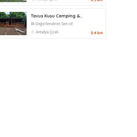
Tavus Kuşu Camping &..
İlk Değerlendiren Sen ol!
Antalya
Çıralı
0.4 km