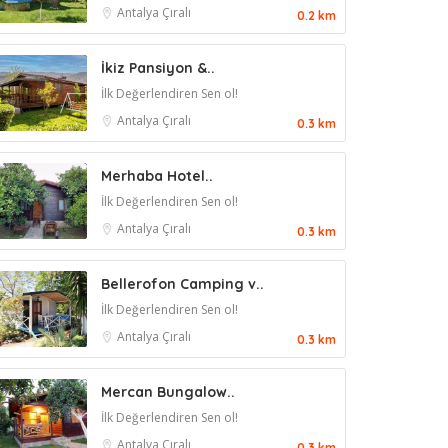
Antalya
Çıralı
0.2 km
İkiz Pansiyon &..
İlk Değerlendiren Sen ol!
Antalya
Çıralı
0.3 km
Merhaba Hotel..
İlk Değerlendiren Sen ol!
Antalya
Çıralı
0.3 km
Bellerofon Camping v..
İlk Değerlendiren Sen ol!
Antalya
Çıralı
0.3 km
Mercan Bungalow..
İlk Değerlendiren Sen ol!
Antalya
Çıralı
0.3 km