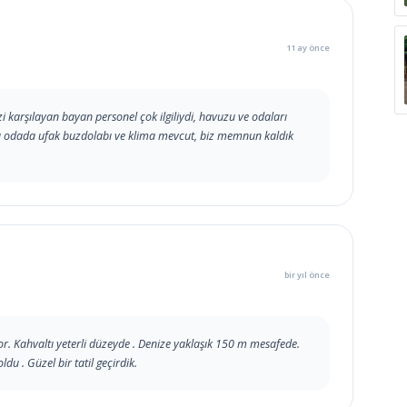
11 ay önce
zi karşılayan bayan personel çok ilgiliydi, havuzu ve odaları
da odada ufak buzdolabı ve klima mevcut, biz memnun kaldık
bir yıl önce
yor. Kahvaltı yeterli düzeyde . Denize yaklaşık 150 m mesafede.
u . Güzel bir tatil geçirdik.