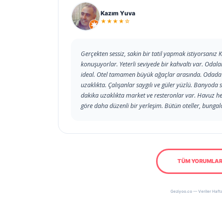
Kazım Yuva
★★★★☆
Gerçekten sessiz, sakin bir tatil yapmak istiyorsanız K
konuşuyorlar. Yeterli seviyede bir kahvaltı var. Oda
ideal. Otel tamamen büyük ağaçlar arasında. Odada 
uzaklıkta. Çalışanlar saygılı ve güler yüzlü. Banyod
dakika uzaklıkta market ve resteronlar var. Havuz he
göre daha düzenli bir yerleşim. Bütün oteller, bunga
TÜM YORUMLAR
Geziyoo.co — Veriler Hafta