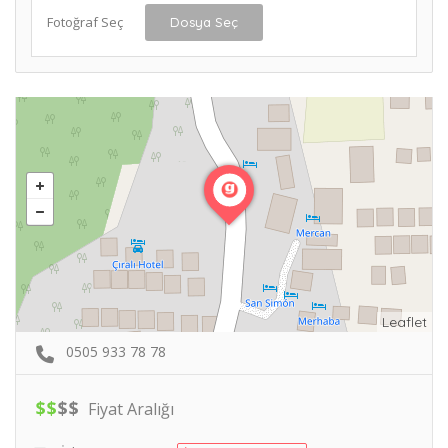
Fotoğraf Seç
Dosya Seç
Leaflet
0505 933 78 78
$
$
$
$
Fiyat Aralığı