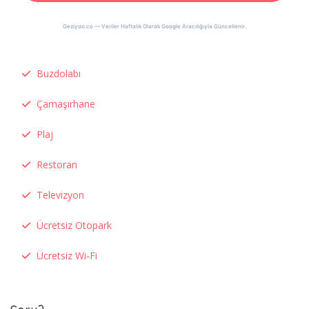
Geziyoo.co — Veriler Haftalık Olarak Google Aracılığıyla Güncellenir.
Buzdolabı
Çamaşırhane
Plaj
Restoran
Televizyon
Ücretsiz Otopark
Ücretsiz Wi-Fi