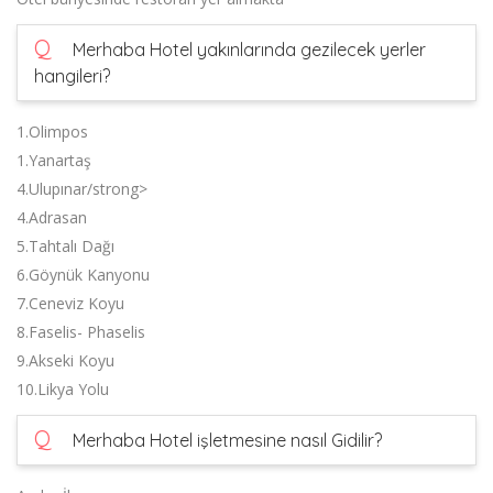
Q
Merhaba Hotel yakınlarında gezilecek yerler
hangileri?
1.Olimpos
1.Yanartaş
4.Ulupınar/strong>
4.Adrasan
5.Tahtalı Dağı
6.Göynük Kanyonu
7.Ceneviz Koyu
8.Faselis- Phaselis
9.Akseki Koyu
10.Likya Yolu
Q
Merhaba Hotel işletmesine nasıl Gidilir?