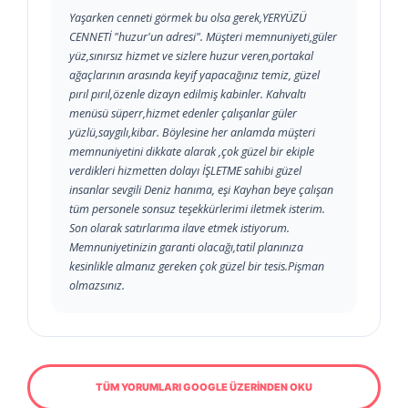
Yaşarken cenneti görmek bu olsa gerek,YERYÜZÜ
CENNETİ "huzur'un adresi". Müşteri memnuniyeti,güler
yüz,sınırsız hizmet ve sizlere huzur veren,portakal
ağaçlarının arasında keyif yapacağınız temiz, güzel
pırıl pırıl,özenle dizayn edilmiş kabinler. Kahvaltı
menüsü süperr,hizmet edenler çalışanlar güler
yüzlü,saygılı,kibar. Böylesine her anlamda müşteri
memnuniyetini dikkate alarak ,çok güzel bir ekiple
verdikleri hizmetten dolayı İŞLETME sahibi güzel
insanlar sevgili Deniz hanıma, eşi Kayhan beye çalışan
tüm personele sonsuz teşekkürlerimi iletmek isterim.
Son olarak satırlarıma ilave etmek istiyorum.
Memnuniyetinizin garanti olacağı,tatil planınıza
kesinlikle almanız gereken çok güzel bir tesis.Pişman
olmazsınız.
TÜM YORUMLARI GOOGLE ÜZERİNDEN OKU