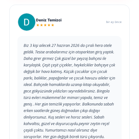
Deniz Temizci
bir ay önce
★★★★★
Biz 3 kişi ailecek 27 haziran 2026 da çıralı hera otele
geldik. Tesise arabalarımız için otoparktan giriş yaptık.
Daha girer girmez Çok güzel bir peyzaj bahçesi ile
karşılaştık. Çeşit çeşit çiçekler, heykelcikler bahçeye çok
değişik bir hava katmış. Küçük çocuklar için çocuk
parkı, balıklar, papağanlar ve çocuk havuzu aileler için
ideal. Bahçede hamaklarda uzanıp kitap okuyabilir,
gece gökyüzünde yıldızları seyredebilirsiniz. Bingola
türü evleri mükemmel bir mimari yapıda, temiz ve
geniş . Her gün temizlik yapıyorlar. Balkonunda sabah
erken saatlerde güneş doğmadan çıkıp doğayı
dinliyorsunuz. Kuş sesleri ve horoz sesleri. Sabah
kahvaltısı, güzel ve doyurucuydu.peynir zeytin reçel
çeşidi çoktu. Yumurtamızı nasıl alırsınız diye
soruyorlar. Her gün değişik börek türü çıkıyordu.