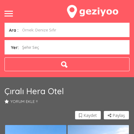
Ara :
Şehir Seç
Yer:
Çıralı Hera Otel
YORUM EKLE !!
Kaydet
Paylaş