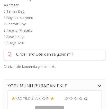
4.Adrasan
5.Tahtalı Dağı
6.Göynük Kanyonu
7.Ceneviz Koyu
8.Faselis- Phaselis
9.Akseki Koyu
10.Likya Yolu
Q
Çıralı Hera Otel denize yakın mı?
Denize sıfır konumda yer almakta
YORUMUNU BURADAN EKLE
KAÇ YILDIZ VERİRSİN