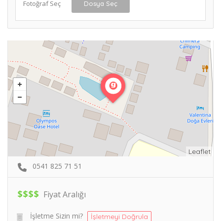
Fotoğraf Seç
Dosya Seç
Leaflet
0541 825 71 51
$
$
$
$
Fiyat Aralığı
İşletme Sizin mi?
İşletmeyi Doğrula