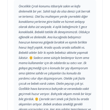
Öncelikle Çıralı konumu itibariyle sakin ve kafa
dinlemelik bir yer. Sahili taşlı da olsa denizi çok berrak
ve tertemiz. Otel bu muhteşem yerde çevredeki diğer
konaklama yerlerine göre kalite ve hizmet anlayışı
olarak daha üst seviyede. 4 aylık bebeğimizle 5 gece
konakladık. Bebekli tatilde ilk deneyimimizdi. Oldukça
eğlendik ve dinlendik. Ana kucağında bebişimizi
havuzun kenarına gölgede bıraktık ve eşimle birlikte
havuz keyfi yaptık. Arada uyudu arada salladık vs.
Bebekli aileler bilir ki eşinle bebeksiz aktivite yapmak
lükstür.
Sadece anne sütüyle besleniyor kızım ama
mama kullananlar için de odalarda su ısıtıcı var. Ek
gıdaya geçmediği için o konuda bir şey diyemiyorum
ama işletme sahibi ve çalışanları bu konuda da
yardımcı olur diye düşünüyorum. Otelde çok fazla
çocuk ve bebek vardı zaten. Otelin peyzajı çok iyi.
Özellikle hava kararınca bahçede ve verandada vakit
geçirmek huzur veriyor. Bahçede akşam minik bir kirpi
bile gördük.
Çevrede sivri sinek çok fazla bu arada
akşamları artıyor. Bebek arabası sinekliği gerekli
akşam yürüyüşleri için. Her gün odalar temizleniyor ve