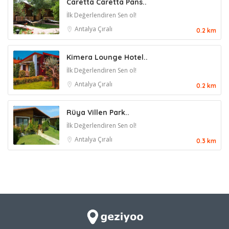
Caretta Caretta Pans..
İlk Değerlendiren Sen ol!
Antalya
Çıralı
0.2 km
Kimera Lounge Hotel..
İlk Değerlendiren Sen ol!
Antalya
Çıralı
0.2 km
Rüya Villen Park..
İlk Değerlendiren Sen ol!
Antalya
Çıralı
0.3 km