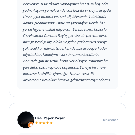
Kahvaltımızı ve akşam yemeğimizi havuzun başında
yedik. Akşam yemekleri de çok lezzetli vr doyurucuydu.
Havuz,çok bakımlı ve temizdi, isterseniz 4 dakikada
denize gidebilirsiniz. Otele ait şezlongları vardı. her
yerde hijyene dikkat ediyorlar. Sessiz, sakin, huzurlu.
Gerek sahibi Durmuş Bey'e, gerekse de personellerin
bize gösterdiği ilgi, alaka ve güler yüzlerinden dolayı
çok teşekkür ederiz. Giderken de bizi arabaya kadar
uğurladılar. Kaldığımız süre boyunca kendimizi
evimizde gibi hissettik, hatta yer olsaydı, tatilimizi bir
gün daha uzatmayı bile düşündük. Seneye bir mani
olmazsa kesinlikle gideceğiz. Huzur, sessizlik
arıyorsanız kesinlikle buraya gelmenizi tavsiye ederim.
Hilal Yeper Yaşar
bir ay önce
★★★★★