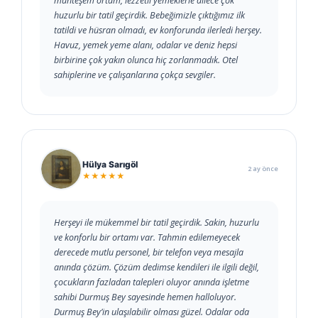
muhteşem ortam, lezzetli yemeklerle ailece çok
huzurlu bir tatil geçirdik. Bebeğimizle çıktığımız ilk
tatildi ve hüsran olmadı, ev konforunda ilerledi herşey.
Havuz, yemek yeme alanı, odalar ve deniz hepsi
birbirine çok yakın olunca hiç zorlanmadık. Otel
sahiplerine ve çalışanlarına çokça sevgiler.
Hülya Sarıgöl
2 ay önce
★★★★★
Herşeyi ile mükemmel bir tatil geçirdik. Sakin, huzurlu
ve konforlu bir ortamı var. Tahmin edilemeyecek
derecede mutlu personel, bir telefon veya mesajla
anında çözüm. Çözüm dedimse kendileri ile ilgili değil,
çocukların fazladan talepleri oluyor anında işletme
sahibi Durmuş Bey sayesinde hemen halloluyor.
Durmuş Bey’in ulaşılabilir olması güzel. Odalar oda