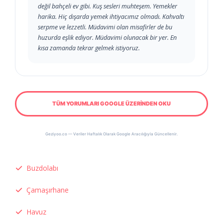
değil bahçeli ev gibi. Kuş sesleri muhteşem. Yemekler
harika. Hiç dışarda yemek ihtiyacımız olmadı. Kahvaltı
serpme ve lezzetli. Müdavimi olan misafirler de bu
huzurda eşlik ediyor. Müdavimi olunacak bir yer. En
kısa zamanda tekrar gelmek istiyoruz.
TÜM YORUMLARI GOOGLE ÜZERİNDEN OKU
Geziyoo.co — Veriler Haftalık Olarak Google Aracılığıyla Güncellenir.
Buzdolabı
Çamaşırhane
Havuz