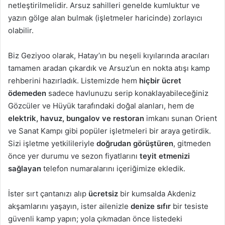
netleştirilmelidir. Arsuz sahilleri genelde kumluktur ve
yazın gölge alan bulmak (işletmeler haricinde) zorlayıcı
olabilir.
Biz Geziyoo olarak, Hatay’ın bu neşeli kıyılarında aracıları
tamamen aradan çıkardık ve Arsuz’un en nokta atışı kamp
rehberini hazırladık. Listemizde hem
hiçbir ücret
ödemeden
sadece havlunuzu serip konaklayabileceğiniz
Gözcüler ve Hüyük tarafındaki doğal alanları, hem de
elektrik, havuz, bungalov ve restoran
imkanı sunan Orient
ve Sanat Kampı gibi popüler işletmeleri bir araya getirdik.
Sizi işletme yetkilileriyle
doğrudan görüştüren
, gitmeden
önce yer durumu ve sezon fiyatlarını
teyit etmenizi
sağlayan
telefon numaralarını içeriğimize ekledik.
İster sırt çantanızı alıp
ücretsiz
bir kumsalda Akdeniz
akşamlarını yaşayın, ister ailenizle
denize sıfır
bir tesiste
güvenli kamp yapın; yola çıkmadan önce listedeki