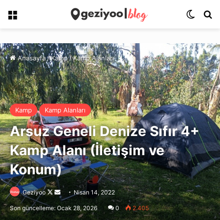
Menü
Dış gö
Ar
Anasayfa
/
Kamp
/
Kamp Alanları
Kamp
Kamp Alanları
Arsuz Geneli Denize Sıfır 4+
Kamp Alanı (İletişim ve
Konum)
Follow
Bir
Geziyoo
Nisan 14, 2022
on
e-
Son güncelleme: Ocak 28, 2026
0
2.405
X
posta