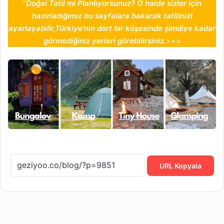
''
Doğal Tatil mi Planlıyorsunuz? O halde sizler için
hazırladığımız bu sayfalara bakarak tatilinizi
ayarlayabilir,Türkiye'nin dört bir köşesinde şimdiye kadar
görmediğiniz yerleri görebilirsiniz.
>>>
URL Kopyala