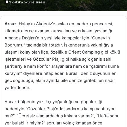
3 dakika okuma süresi
göndermek
Arsuz
, Hatay’ın Akdeniz’e açılan en modern penceresi,
kilometrelerce uzanan kumsalları ve arkasını yasladığı
Amanos Dağları’nın yeşiliyle kampçılar için “Güney’in
Bodrum’u” tadında bir rotadır. İskenderun’a yakınlığıyla
ulaşımı kolay olan ilçe, özellikle Orient Camping gibi köklü
işletmeleri ve Gözcüler Plajı gibi halka açık geniş sahil
şeritleriyle hem konfor arayanlara hem de “çadırımı kuma
kurayım” diyenlere hitap eder. Burası, deniz suyunun en
geç soğuduğu, ekim ayında bile denize girilebilen nadir
yerlerdendir.
Ancak bölgenin yazlıkçı yoğunluğu ve popülerliği
nedeniyle “Gözcüler Plajı’nda jandarma kamp yaptırıyor
mu?”, “Ücretsiz alanlarda duş imkanı var mı?”, “Hafta sonu
yer bulabilir miyim?” soruları yola çıkmadan önce