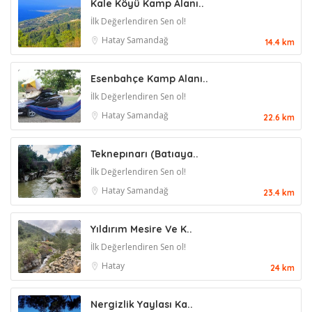
Kale Köyü Kamp Alanı..
İlk Değerlendiren Sen ol!
Hatay
Samandağ
14.4 km
Esenbahçe Kamp Alanı..
İlk Değerlendiren Sen ol!
Hatay
Samandağ
22.6 km
Teknepınarı (Batıaya..
İlk Değerlendiren Sen ol!
Hatay
Samandağ
23.4 km
Yıldırım Mesire Ve K..
İlk Değerlendiren Sen ol!
Hatay
24 km
Nergizlik Yaylası Ka..