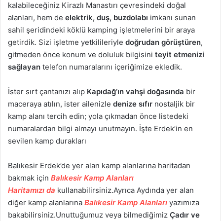
kalabileceğiniz Kirazlı Manastırı çevresindeki doğal
alanları, hem de
elektrik, duş, buzdolabı
imkanı sunan
sahil şeridindeki köklü kamping işletmelerini bir araya
getirdik. Sizi işletme yetkilileriyle
doğrudan görüştüren
,
gitmeden önce konum ve doluluk bilgisini
teyit etmenizi
sağlayan
telefon numaralarını içeriğimize ekledik.
İster sırt çantanızı alıp
Kapıdağ’ın vahşi doğasında
bir
maceraya atılın, ister ailenizle
denize sıfır
nostaljik bir
kamp alanı tercih edin; yola çıkmadan önce listedeki
numaralardan bilgi almayı unutmayın. İşte Erdek’in en
sevilen kamp durakları
Balıkesir Erdek’de yer alan kamp alanlarına haritadan
bakmak için
Balıkesir Kamp Alanları
Haritamızı da
kullanabilirsiniz.Ayrıca Aydında yer alan
diğer kamp alanlarına
Balıkesir Kamp Alanları
yazımıza
bakabilirsiniz.Unuttuğumuz veya bilmediğimiz
Çadır ve