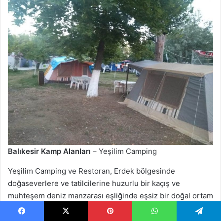
Balıkesir Kamp Alanları
– Yeşilim Camping
Yeşilim Camping ve Restoran, Erdek bölgesinde
doğaseverlere ve tatilcilerine huzurlu bir kaçış ve
muhteşem deniz manzarası eşliğinde eşsiz bir doğal ortam
sunuyor. Kamp yapmanın yanı sıra restoran hizmeti de
veren bu tesis, ziyaretçilerine gün boyunca doğanın tadını
Facebook
X
Pinterest
WhatsApp
Telegram