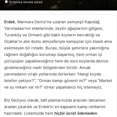
19 dakika okuma süresi
göndermek
Erdek
, Marmara Denizi’ne uzanan yemyeşil Kapıdağ
Yarımadası’nın eteklerinde; zeytin ağaçlarının gölgesi,
Turanköy ve Ormanlı gibi bakir koyların berraklığı ve
Ocaklar’ın aile dostu atmosferiyle kampçılar için klasik ama
eskimeyen bir rotadır. Burası, büyük şehirlere yakınlığına
rağmen doğallığını korumayı başarmış, hem orman içi
yürüyüşler yapabileceğiniz hem de ıssız koylarda denize
girebileceğiniz nadir bölgelerden biridir. Ancak
yarımadanın virajlı yollarında ilerlerken “Hangi koyda
telefon çekiyor?”, “Orman kampı güvenli mi?” veya “Market
ve su imkanı var mı?” stresi yaşamanızı hiç istemeyiz.
Biz Geziyoo olarak, tatil planlarınızda aracıları tamamen
aradan çıkardık ve Erdek’in en kapsamlı kamp rehberini
hazırladık. Listemizde hem
hiçbir ücret ödemeden