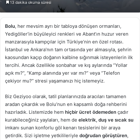
13 dakika okuma süresi
göndermek
Bolu
, her mevsim ayrı bir tabloya dönüşen ormanları,
Yedigöller’in büyüleyici renkleri ve Abant’ın huzur veren
manzarasıyla kampçılar için Türkiye’nin en özel rotası.
İstanbul ve Ankara’nın tam ortasında yer almasıyla, şehrin
kaosundan kaçıp doğanın kalbine sığınmak isteyenlerin ilk
tercihi. Ancak özellikle sonbahar ve kış aylarında “Yollar
açık mı?”, “Kamp alanında yer var mı?” veya “Telefon
çekiyor mu?” stresi yaşamanızı hiç istemeyiz.
Biz Geziyoo olarak, tatil planlarınızda aracıları tamamen
aradan çıkardık ve Bolu’nun en kapsamlı doğa rehberini
hazırladık. Listemizde hem
hiçbir ücret ödemeden
çadır
kurabileceğiniz yaylaları, hem de
elektrik, duş ve sıcak su
imkanı sunan konforlu göl kenarı tesislerini bir araya
getirdik. Sizi işletme yetkilileriyle
doğrudan görüştüren
,