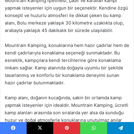
Mountrain Kamping işletmesi, çadır ve karavan kampı
yapmak isteyenler için uygun bir seçenektir. Kendine özgü
konsepti ve huzurlu atmosferi ile dikkat çeken bu kamp
alanı, Bolu merkeze yaklaşık 30 kilometre uzaklıkta olup,
arabayla yaklaşık 45 dakikalık bir sürede ulaşılabilir.
Mountrain Kamping, konuklarına hem hazır çadırlar hem de
kendi çadırlarıyla konaklama seçeneği sunmaktadır. Bu
esneklik, kampçılara kendi tercihlerine göre konaklama
imkanı sağlar. Kamp alanında doğayla uyumlu bir şekilde
tasarlanmış ve konforlu bir konaklama deneyimi sunan
hazır çadırlar bulunmaktadır.
Kamp alanı, doğanın kucağında, sakin bir ortamda kamp
yapmak isteyenler için idealdir. Mountrain Kamping, ücretli
kamp alanları arasında son sıralarda yer alsa da sunduğu
huzur ve doğal atmosferle konuklarına unutulmaz anılar
biriktirme fırsatı sunmaktadır.
Facebook
X
Pinterest
WhatsApp
Telegram