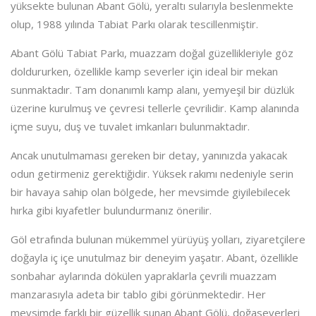
yüksekte bulunan Abant Gölü, yeraltı sularıyla beslenmekte
olup, 1988 yılında Tabiat Parkı olarak tescillenmiştir.
Abant Gölü Tabiat Parkı, muazzam doğal güzellikleriyle göz
doldururken, özellikle kamp severler için ideal bir mekan
sunmaktadır. Tam donanımlı kamp alanı, yemyeşil bir düzlük
üzerine kurulmuş ve çevresi tellerle çevrilidir. Kamp alanında
içme suyu, duş ve tuvalet imkanları bulunmaktadır.
Ancak unutulmaması gereken bir detay, yanınızda yakacak
odun getirmeniz gerektiğidir. Yüksek rakımı nedeniyle serin
bir havaya sahip olan bölgede, her mevsimde giyilebilecek
hırka gibi kıyafetler bulundurmanız önerilir.
Göl etrafında bulunan mükemmel yürüyüş yolları, ziyaretçilere
doğayla iç içe unutulmaz bir deneyim yaşatır. Abant, özellikle
sonbahar aylarında dökülen yapraklarla çevrili muazzam
manzarasıyla adeta bir tablo gibi görünmektedir. Her
mevsimde farklı bir güzellik sunan Abant Gölü, doğaseverleri