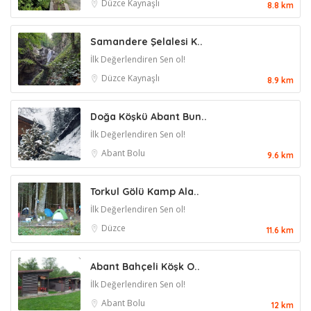
Düzce
Kaynaşlı
8.8 km
Samandere Şelalesi K..
İlk Değerlendiren Sen ol!
Düzce
Kaynaşlı
8.9 km
Doğa Köşkü Abant Bun..
İlk Değerlendiren Sen ol!
Abant
Bolu
9.6 km
Torkul Gölü Kamp Ala..
İlk Değerlendiren Sen ol!
Düzce
11.6 km
Abant Bahçeli Köşk O..
İlk Değerlendiren Sen ol!
Abant
Bolu
12 km