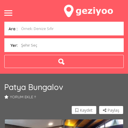
Ara :
Şehir Seç
Yer:
Patya Bungalov
YORUM EKLE !!
Kaydet
Paylaş