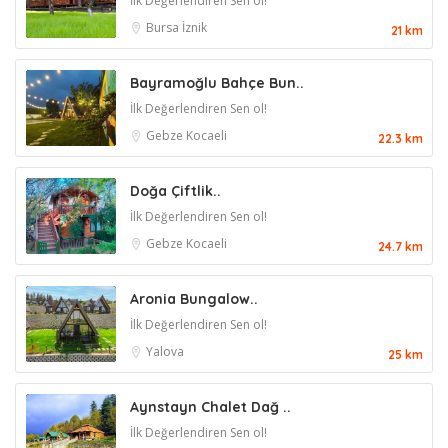
İlk Değerlendiren Sen ol!
Bursa
İznik
21 km
Bayramoğlu Bahçe Bun..
İlk Değerlendiren Sen ol!
Gebze
Kocaeli
22.3 km
Doğa Çiftlik..
İlk Değerlendiren Sen ol!
Gebze
Kocaeli
24.7 km
Aronia Bungalow..
İlk Değerlendiren Sen ol!
Yalova
25 km
Aynstayn Chalet Dağ ..
İlk Değerlendiren Sen ol!