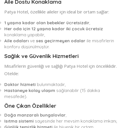
Aile Dostu Konaklama
Patya Hotel, özellikle aileler için ideal bir ortam sağlar:
1 yaşına kadar olan bebekler ücretsizdir
,
Her oda için 12 yaşına kadar iki çocuk ücretsiz
konaklama yapabilir,
Aile odaları
ve
ses geçirmeyen odalar
ile misafirlerin
konforu düşünülmüştür.
Sağlık ve Güvenlik Hizmetleri
Misafirlerin güvenliği ve sağlığı Patya Hotel için önceliklidir.
Otelde:
Doktor hizmeti
bulunmaktadır,
Hastaneye kolay ulaşım
sağlanabilir (15 dakika
mesafede).
Öne Çıkan Özellikler
Doğa manzaralı bungalovlar
,
Isıtma sistemi
sayesinde her mevsim konaklama imkanı,
Günlük temizlik hizmeti
ile hijyenik bir ortam,