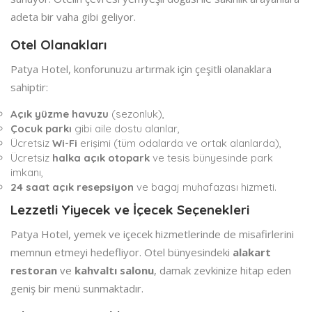
adeta bir vaha gibi geliyor.
Otel Olanakları
Patya Hotel, konforunuzu artırmak için çeşitli olanaklara
sahiptir:
Açık yüzme havuzu
(sezonluk),
Çocuk parkı
gibi aile dostu alanlar,
Ücretsiz
Wi-Fi
erişimi (tüm odalarda ve ortak alanlarda),
Ücretsiz
halka açık otopark
ve tesis bünyesinde park
imkanı,
24 saat açık resepsiyon
ve bagaj muhafazası hizmeti.
Lezzetli Yiyecek ve İçecek Seçenekleri
Patya Hotel, yemek ve içecek hizmetlerinde de misafirlerini
memnun etmeyi hedefliyor. Otel bünyesindeki
alakart
restoran
ve
kahvaltı salonu
, damak zevkinize hitap eden
geniş bir menü sunmaktadır.