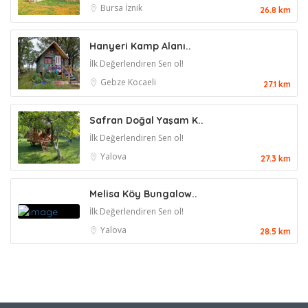
Bursa
İznik
26.8 km
Hanyeri Kamp Alanı..
İlk Değerlendiren Sen ol!
Gebze
Kocaeli
27.1 km
Safran Doğal Yaşam K..
İlk Değerlendiren Sen ol!
Yalova
27.3 km
Melisa Köy Bungalow..
İlk Değerlendiren Sen ol!
Yalova
28.5 km