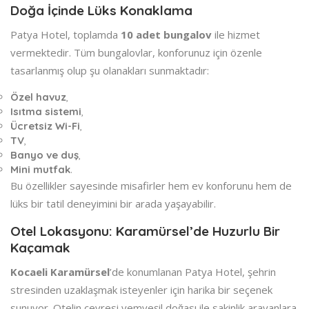
Doğa İçinde Lüks Konaklama
Patya Hotel, toplamda
10 adet bungalov
ile hizmet
vermektedir. Tüm bungalovlar, konforunuz için özenle
tasarlanmış olup şu olanakları sunmaktadır:
Özel havuz
,
Isıtma sistemi
,
Ücretsiz Wi-Fi
,
TV
,
Banyo ve duş
,
Mini mutfak
.
Bu özellikler sayesinde misafirler hem ev konforunu hem de
lüks bir tatil deneyimini bir arada yaşayabilir.
Otel Lokasyonu: Karamürsel’de Huzurlu Bir
Kaçamak
Kocaeli Karamürsel
’de konumlanan Patya Hotel, şehrin
stresinden uzaklaşmak isteyenler için harika bir seçenek
sunuyor. Otelin çevresi yemyeşil doğası ile sakinlik arayanlara