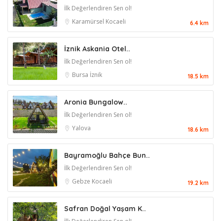
İlk Değerlendiren Sen ol!
Karamürsel
Kocaeli
6.4 km
İznik Askania Otel..
İlk Değerlendiren Sen ol!
Bursa
İznik
18.5 km
Aronia Bungalow..
İlk Değerlendiren Sen ol!
Yalova
18.6 km
Bayramoğlu Bahçe Bun..
İlk Değerlendiren Sen ol!
Gebze
Kocaeli
19.2 km
Safran Doğal Yaşam K..