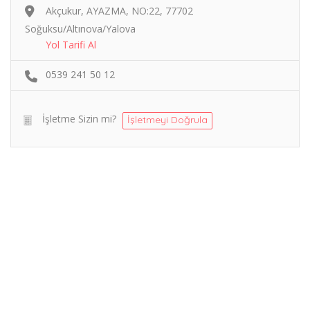
Akçukur, AYAZMA, NO:22, 77702
Soğuksu/Altınova/Yalova
Yol Tarifi Al
0539 241 50 12
İşletme Sizin mi?
İşletmeyi Doğrula