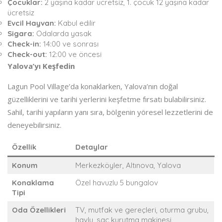
Çocuklar:
2 yaşına kadar ücretsiz, 1. çocuk 12 yaşına kadar
ücretsiz
Evcil Hayvan:
Kabul edilir
Sigara:
Odalarda yasak
Check-in:
14:00 ve sonrası
Check-out:
12:00 ve öncesi
Yalova’yı Keşfedin
Lagun Pool Village’da konaklarken, Yalova’nın doğal
güzelliklerini ve tarihi yerlerini keşfetme fırsatı bulabilirsiniz.
Sahil, tarihi yapıların yanı sıra, bölgenin yöresel lezzetlerini de
deneyebilirsiniz.
Özellik
Detaylar
Konum
Merkezköyler, Altınova, Yalova
Konaklama
Özel havuzlu 5 bungalov
Tipi
Oda Özellikleri
TV, mutfak ve gereçleri, oturma grubu,
havlu, saç kurutma makinesi