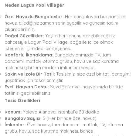
Neden Lagun Pool Village?
Özel Havuzlu Bungalovlar:
Her bungalovda bulunan özel
havuz, dilediğiniz zaman serinleyebilir ve güneşin tadını
çıkarabilirsiniz.
Doğal Güzellikler:
Yeşilin her tonunu görebileceğiniz
bahçesiyle Lagun Pool Village, doğa ile iç içe olmak
isteyenler için ideal bir seçenek.
Konforlu İkonaklama:
Bungalovlarımızda TV, tam
donanımlı mutfak, oturma grubu, havlu ve saç kurutma
makinesi gibi tüm modern imkanlar mevcut.
Sakin ve İzole Bir Tatil:
Tesisimiz, size özel bir tatil deneyimi
yaşatmak için tasarlanmıştır.
Evcil Hayvan Dostu:
Sevdiğiniz evcil hayvanınızla birlikte
tatilinizi geçirebilirsiniz.
Tesis Özellikleri
Konum:
Yalova Altınova, İstanbul’a 30 dakika
Bungalov Sayısı:
5 (Her birinde özel havuz)
İmkanlar:
Özel havuz, tam donanımlı mutfak, TV, oturma
grubu, havlu, saç kurutma makinesi, bahçe