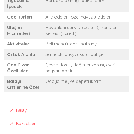
Yiyecek &
Barbekü olanağı, paket servis
İçecek
Oda Türleri
Aile odaları, özel havuzlu odalar
Ulaşım
Havaalanı servisi (ücretli), transfer
Hizmetleri
servisi (ücretli)
Aktiviteler
Bali masajı, dart, satranç
Ortak Alanlar
Salıncak, ateş çukuru, bahçe
Öne Çıkan
Çevre dostu, dağ manzarası, evcil
Özellikler
hayvan dostu
Balayı
Odaya meyve sepeti ikramı
Çiftlerine Özel
Balayı
Buzdolabı