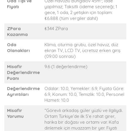
Oda Tipi ve
Özel Havuzlu Bungalov 45m²; İade
Fiyatı
yapılmaz; Taksitli ödeme seçeneği; 1
gece, 1 oda, 2 yetişkin için toplam:
₺6.888 (tüm vergiler dahil)
ZPara
₺344 ZPara
Kazanma
Oda
Klima, oturma grubu, özel havuz, düz
Olanakları
ekran TV, LCD TV, ücretsiz erken giriş
(09:00 sonrası)
Misafir
9.6 (1 değerlendirme)
Değerlendirme
Puanı
Değerlendirme
Odalar: 10.0, Yemekler: 6.9, Fiyata Göre:
Ayrıntıları
6.9, Konum: 10.0, Temizlik: 10.0, Personel
Hizmeti: 10.0
Misafir
“Görevli arkadaş güler yüzlü ve ilgiliydi.
Yorumu
Ortam Türkiye’de ilk 5’e rahat girer,
harika bir doğası ve ortamı var. Kafa
dinlemek için muazzam bir yer. Fiyatı