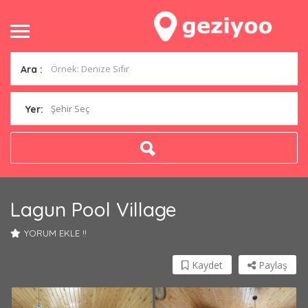
Ara :
Şehir Seç
Yer:
Lagun Pool Village
YORUM EKLE !!
Kaydet
Paylaş