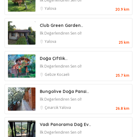
İlk Değerlendiren Sen ol!
Yalova
20.9 km
Club Green Garden..
İlk Değerlendiren Sen ol!
Yalova
25 km
Doğa Çiftlik..
İlk Değerlendiren Sen ol!
Gebze
Kocaeli
25.7 km
Bungolive Doğa Pansi..
İlk Değerlendiren Sen ol!
Çınarcık
Yalova
26.8 km
Vadi Panorama Dağ Ev..
İlk Değerlendiren Sen ol!