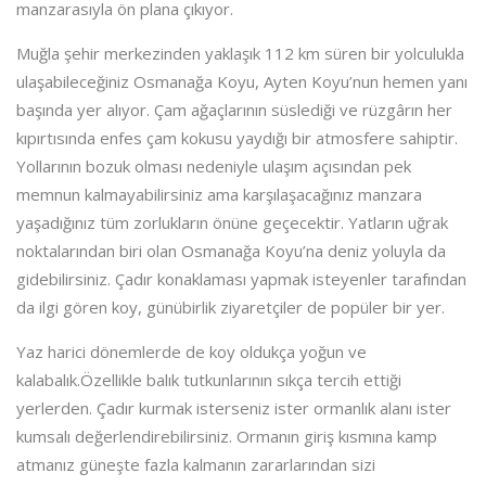
manzarasıyla ön plana çıkıyor.
Muğla şehir merkezinden yaklaşık 112 km süren bir yolculukla
ulaşabileceğiniz Osmanağa Koyu, Ayten Koyu’nun hemen yanı
başında yer alıyor. Çam ağaçlarının süslediği ve rüzgârın her
kıpırtısında enfes çam kokusu yaydığı bir atmosfere sahiptir.
Yollarının bozuk olması nedeniyle ulaşım açısından pek
memnun kalmayabilirsiniz ama karşılaşacağınız manzara
yaşadığınız tüm zorlukların önüne geçecektir. Yatların uğrak
noktalarından biri olan Osmanağa Koyu’na deniz yoluyla da
gidebilirsiniz. Çadır konaklaması yapmak isteyenler tarafından
da ilgi gören koy, günübirlik ziyaretçiler de popüler bir yer.
Yaz harici dönemlerde de koy oldukça yoğun ve
kalabalık.Özellikle balık tutkunlarının sıkça tercih ettiği
yerlerden. Çadır kurmak isterseniz ister ormanlık alanı ister
kumsalı değerlendirebilirsiniz. Ormanın giriş kısmına kamp
atmanız güneşte fazla kalmanın zararlarından sizi