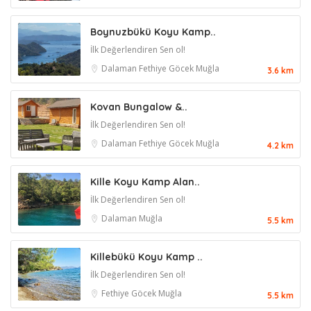
Boynuzbükü Koyu Kamp..
İlk Değerlendiren Sen ol!
Dalaman
Fethiye
Göcek
Muğla
3.6 km
Kovan Bungalow &..
İlk Değerlendiren Sen ol!
Dalaman
Fethiye
Göcek
Muğla
4.2 km
Kille Koyu Kamp Alan..
İlk Değerlendiren Sen ol!
Dalaman
Muğla
5.5 km
Killebükü Koyu Kamp ..
İlk Değerlendiren Sen ol!
Fethiye
Göcek
Muğla
5.5 km