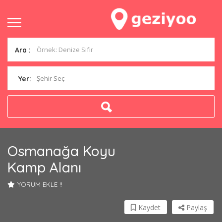
Ara :
Şehir Seç
Yer:
Osmanağa Koyu
Kamp Alanı
YORUM EKLE !!
Kaydet
Paylaş