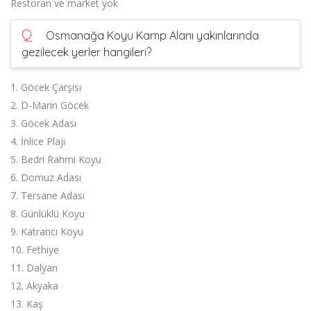
Restoran ve market yok
Q
Osmanağa Koyu Kamp Alanı yakınlarında
gezilecek yerler hangileri?
1. Göcek Çarşısı
2. D-Marin Göcek
3. Göcek Adası
4. İnlice Plajı
5. Bedri Rahmi Koyu
6. Domuz Adası
7. Tersane Adası
8. Günlüklü Koyu
9. Katrancı Koyu
10. Fethiye
11. Dalyan
12. Akyaka
13. Kaş