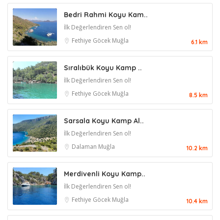
Bedri Rahmi Koyu Kam..
İlk Değerlendiren Sen ol!
Fethiye
Göcek
Muğla
6.1 km
Sıralıbük Koyu Kamp ..
İlk Değerlendiren Sen ol!
Fethiye
Göcek
Muğla
8.5 km
Sarsala Koyu Kamp Al..
İlk Değerlendiren Sen ol!
Dalaman
Muğla
10.2 km
Merdivenli Koyu Kamp..
İlk Değerlendiren Sen ol!
Fethiye
Göcek
Muğla
10.4 km