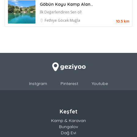
Göbün Koyu Kamp Alan..
İlk Değerlendiren Sen ol!
Fethiye
Göcek
Muğla
10.5 km
Instgram
Pinterest
Youtube
Keşfet
Kamp & Karavan
Bungalov
Dağ Evi