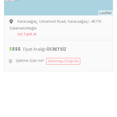
Leaflet
Karacaağaç, Unnamed Road, Karacaağaç/, 48770
Dalaman/Muğla
Yol Tarifi Al
$
$
$
$
Fiyat Aralığı
ÜCRETSİZ
İşletme Sizin mi?
İşletmeyi Doğrula