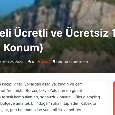
li Ücretli ve Ücretsiz
ve Konum)
: Ocak 28, 2026
0
4.362
8 dakika okuma süresi
 kaçıp, virajlı yollardan aşağıya; zeytin ve çam
eti”ne iniştir. Burası, Likya Yolu’nun en güzel
ş teraslı kamp alanları, sonsuzluk havuzlu lüks glamping
er bütçeye ama tek bir “doğal” ruha hitap eder. Kabak’ta
lar, gün batımında ise vadi müzik ve sohbetle