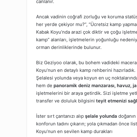
canlanır.
Ancak vadinin coğrafi zorluğu ve koruma statüs
her yerde çekiyor mu?”, “Ücretsiz kamp yapmak
Kabak Koyu’nda arazi çok diktir ve çoğu işletmey
kamp” alanları, işletmelerin yoğunluğu nedeniy
orman derinliklerinde bulunur.
Biz Geziyoo olarak, bu bohem vadideki macera
Koyu’nun en detaylı kamp rehberini hazırladık
Şelalesi yolunda veya koyun en uç noktalarında 
hem de
panoramik deniz manzarası, havuz, ja
işletmelerini bir araya getirdik. Sizi işletme yet
transfer ve doluluk bilgisini
teyit etmenizi sağ
İster sırt çantanızı alıp
şelale yolunda
doğanın k
konforun tadını çıkarın; yola çıkmadan önce li
Koyu’nun en sevilen kamp durakları