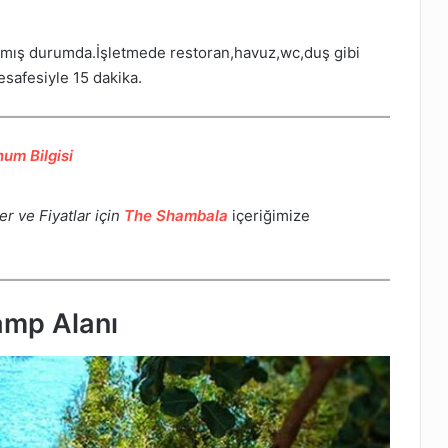
yrılmış durumda.İşletmede restoran,havuz,wc,duş gibi
afesiyle 15 dakika.
um Bilgisi
ler ve Fiyatlar için
The Shambala
içeriğimize
amp Alanı