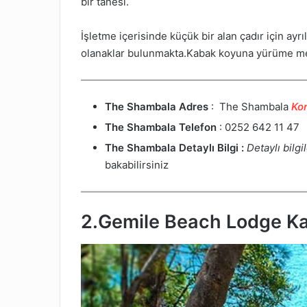
bir tanesi.
İşletme içerisinde küçük bir alan çadır için a
olanaklar bulunmakta.Kabak koyuna yürüme mes
The Shambala Adres
: The Shambala
Kon
The Shambala Telefon
: 0252 642 11 47
The Shambala Detaylı Bilgi :
Detaylı bilgi
bakabilirsiniz
2.
Gemile Beach Lodge K