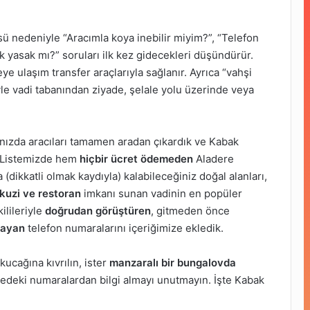
ü nedeniyle “Aracımla koya inebilir miyim?”, “Telefon
 yasak mı?” soruları ilk kez gidecekleri düşündürür.
e ulaşım transfer araçlarıyla sağlanır. Ayrıca “vahşi
le vadi tabanından ziyade, şelale yolu üzerinde veya
nızda aracıları tamamen aradan çıkardık ve Kabak
. Listemizde hem
hiçbir ücret ödemeden
Aladere
(dikkatli olmak kaydıyla) kalabileceğiniz doğal alanları,
kuzi ve restoran
imkanı sunan vadinin en popüler
kilileriyle
doğrudan görüştüren
, gitmeden önce
layan
telefon numaralarını içeriğimize ekledik.
ucağına kıvrılın, ister
manzaralı bir bungalovda
stedeki numaralardan bilgi almayı unutmayın. İşte Kabak