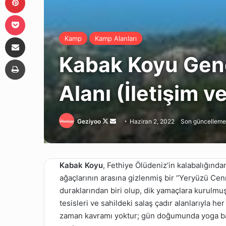
Pocket
E-Posta ile paylaş
Kamp
Kamp Alanları
Kabak Koyu Gene
Yazdır
Alanı (İletişim 
Follow
Bir
Geziyoo
Haziran 2, 2022
Son güncelleme
on
e-
X
posta
göndermek
Kabak Koyu
, Fethiye Ölüdeniz’in kalabalığından
ağaçlarının arasına gizlenmiş bir “Yeryüzü Cenn
duraklarından biri olup, dik yamaçlara kurulmu
tesisleri ve sahildeki salaş çadır alanlarıyla h
zaman kavramı yoktur; gün doğumunda yoga baş