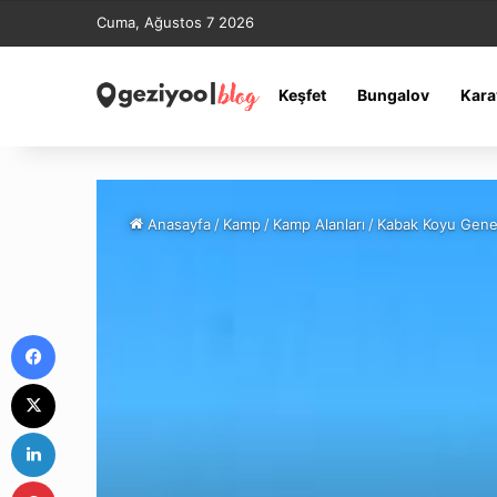
Cuma, Ağustos 7 2026
Keşfet
Bungalov
Kara
Anasayfa
/
Kamp
/
Kamp Alanları
/
Kabak Koyu Geneli
Facebook
X
LinkedIn
Pinterest