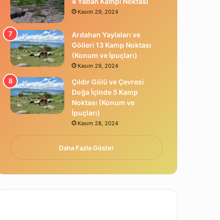
4 Yaban Kampı Noktası
Kasım 29, 2024
Ardahan Yaylaları ve
Gölleri 13 Kamp Noktası
(Konum ve İpuçları)
Kasım 29, 2024
Çıldır Gölü ve Çevresi
Doğa İçinde 5 Kamp
Noktası (Konum ve
İpuçları)
Kasım 28, 2024
Daha Fazla Göster