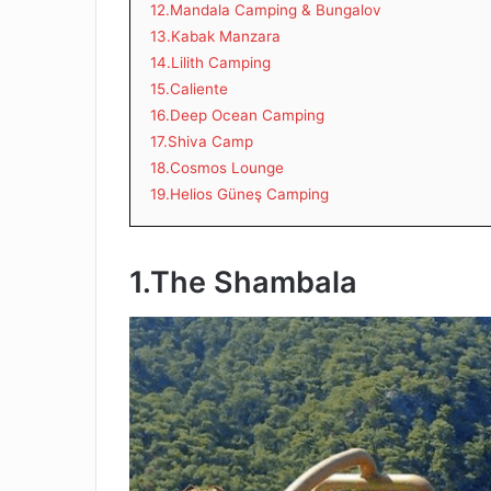
12.Mandala Camping & Bungalov
13.Kabak Manzara
14.Lilith Camping
15.Caliente
16.Deep Ocean Camping
17.Shiva Camp
18.Cosmos Lounge
19.Helios Güneş Camping
1.The Shambala