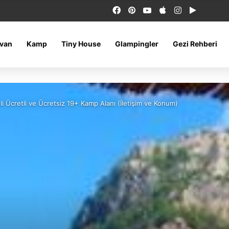
Facebook
Pinterest
YouTube
Apple
Instagram
Google 
van
Kamp
Tiny House
Glampingler
Gezi Rehberi
 Ücretli ve Ücretsiz 19+ Kamp Alanı (İletişim ve Konum)