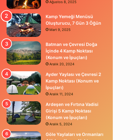
Ağustos 8, 2025
Kamp Yemeği Menüsü
Oluşturucu, 7 Gün 3 Öğün
Mart 9, 2025
Batman ve Çevresi Doğa
İçinde 4 Kamp Noktası
(Konum ve İpuçları)
Aralık 20, 2024
Ayder Yaylası ve Çevresi 2
Kamp Noktası (Konum ve
İpuçları)
Aralık 11, 2024
Ardeşen ve Fırtına Vadisi
Girişi 5 Kamp Noktası
(Konum ve İpuçları)
Aralık 5, 2024
Göle Yaylaları ve Ormanları