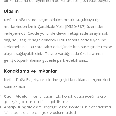
bir konaklama deneyimi hem de kültürel bir gezi vaat ediyor.
Ulaşım
Nefes Doğa Evi’ne ulaşım oldukça pratik. Küçükkuyu ilçe
merkezinden İzmir Çanakkale Yolu (D550/E87) üzerinden
ilerleyerek 3. Cadde yönünde devam ettiğinizde sırayla sol,
sağ, sol, sağ ve sağa dönerek Halil Efendi Caddesi yönüne
ilerlemelisiniz. Bu rota takip edildiğinde kısa süre içinde tesise
ulaşım sağlayabilirsiniz. Tesise vardığınızda özel aracınızı
geniş otopark alanına güvenle park edebilirsiniz.
Konaklama ve İmkanlar
Nefes Doğa Evi, ziyaretçilerine çeşitli konaklama seçenekleri
sunmaktadır:
Çadır Alanları
: Kendi çadırınızla konaklayabileceğiniz gibi,
yerleşik çadırları da kiralayabilirsiniz.
Ahşap Bungalovlar
: Doğayla iç içe, konforlu bir konaklama
için 2 adet ahşap bungalov bulunmaktadır.