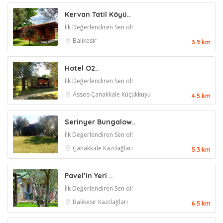
Kervan Tatil Köyü..
İlk Değerlendiren Sen ol!
Balıkesir
3.9 km
Hotel O2..
İlk Değerlendiren Sen ol!
Assos
Çanakkale
Küçükkuyu
4.5 km
Serinyer Bungalow..
İlk Değerlendiren Sen ol!
Çanakkale
Kazdağları
5.3 km
Pavel’in Yeri ..
İlk Değerlendiren Sen ol!
Balıkesir
Kazdağları
6.5 km