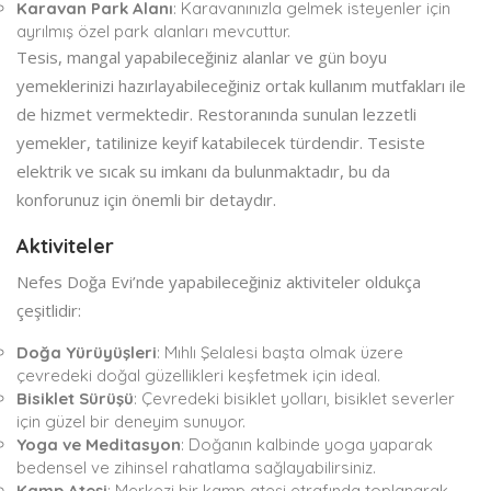
Karavan Park Alanı
: Karavanınızla gelmek isteyenler için
ayrılmış özel park alanları mevcuttur.
Tesis, mangal yapabileceğiniz alanlar ve gün boyu
yemeklerinizi hazırlayabileceğiniz ortak kullanım mutfakları ile
de hizmet vermektedir. Restoranında sunulan lezzetli
yemekler, tatilinize keyif katabilecek türdendir. Tesiste
elektrik ve sıcak su imkanı da bulunmaktadır, bu da
konforunuz için önemli bir detaydır.
Aktiviteler
Nefes Doğa Evi’nde yapabileceğiniz aktiviteler oldukça
çeşitlidir:
Doğa Yürüyüşleri
: Mıhlı Şelalesi başta olmak üzere
çevredeki doğal güzellikleri keşfetmek için ideal.
Bisiklet Sürüşü
: Çevredeki bisiklet yolları, bisiklet severler
için güzel bir deneyim sunuyor.
Yoga ve Meditasyon
: Doğanın kalbinde yoga yaparak
bedensel ve zihinsel rahatlama sağlayabilirsiniz.
Kamp Ateşi
: Merkezi bir kamp ateşi etrafında toplanarak