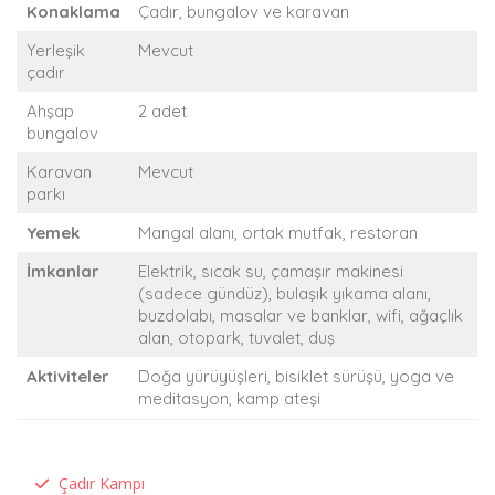
Konaklama
Çadır, bungalov ve karavan
Yerleşik
Mevcut
çadır
Ahşap
2 adet
bungalov
Karavan
Mevcut
parkı
Yemek
Mangal alanı, ortak mutfak, restoran
İmkanlar
Elektrik, sıcak su, çamaşır makinesi
(sadece gündüz), bulaşık yıkama alanı,
buzdolabı, masalar ve banklar, wifi, ağaçlık
alan, otopark, tuvalet, duş
Aktiviteler
Doğa yürüyüşleri, bisiklet sürüşü, yoga ve
meditasyon, kamp ateşi
Çadır Kampı