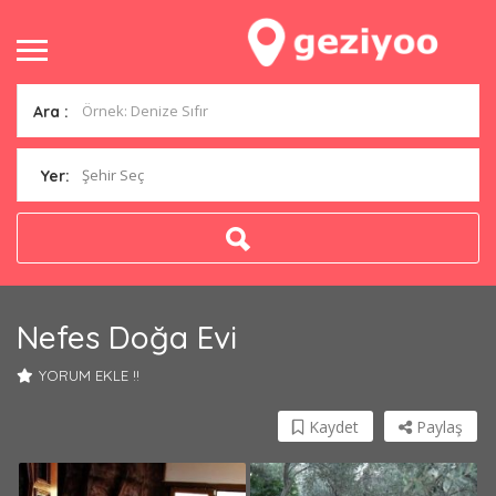
Ara :
Şehir Seç
Yer:
Nefes Doğa Evi
YORUM EKLE !!
Kaydet
Paylaş