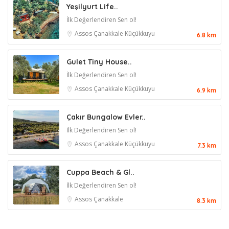
Yeşilyurt Life..
İlk Değerlendiren Sen ol!
Assos
Çanakkale
Küçükkuyu
6.8 km
Gulet Tiny House..
İlk Değerlendiren Sen ol!
Assos
Çanakkale
Küçükkuyu
6.9 km
Çakır Bungalow Evler..
İlk Değerlendiren Sen ol!
Assos
Çanakkale
Küçükkuyu
7.3 km
Cuppa Beach & Gl..
İlk Değerlendiren Sen ol!
Assos
Çanakkale
8.3 km