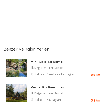
Benzer Ve Yakın Yerler
Mıhlı Şelalesi Kamp ..
İlk Değerlendiren Sen ol!
Balıkesir
Çanakkale
Kazdağları
0.8 km
Verde Blu Bungalow..
İlk Değerlendiren Sen ol!
Balıkesir
Kazdağları
3.8 km