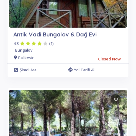
Antik Vadi Bungalov & Dağ Evi
4.8
(1)
Bungalov
Balıkesir
Closed Now
Şimdi Ara
Yol Tarifi Al