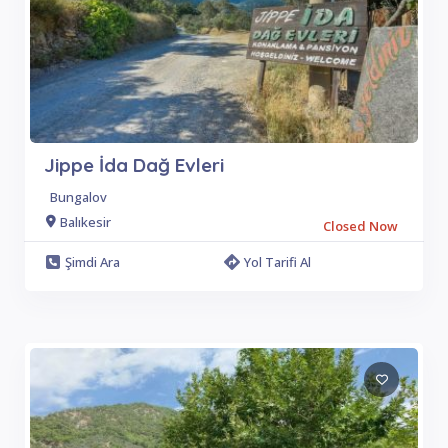
Jippe İda Dağ Evleri
Bungalov
Balıkesir
Closed Now
Şimdi Ara
Yol Tarifi Al