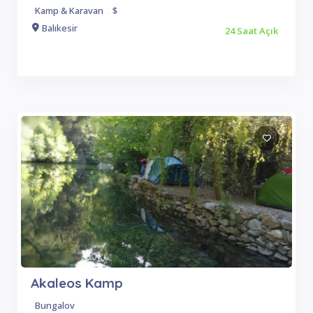
Kamp & Karavan
.
$
Balıkesir
24 Saat Açık
Akaleos Kamp
Bungalov