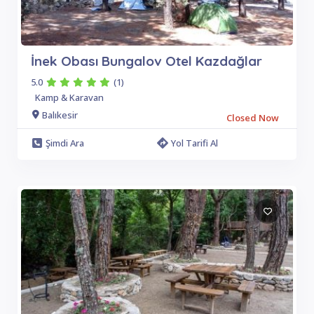
İnek Obası Bungalov Otel Kazdağlar
5.0
(1)
Kamp & Karavan
Balıkesir
Closed Now
Şimdi Ara
Yol Tarifi Al