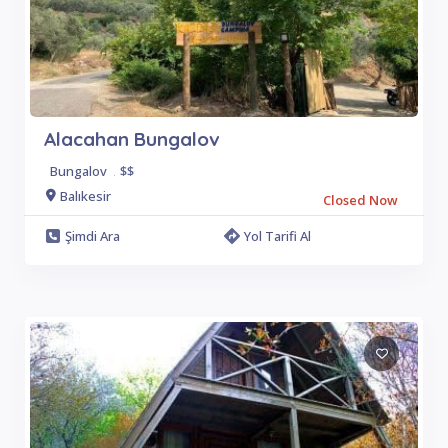
Alacahan Bungalov
Bungalov
.
$$
Balıkesir
Closed Now
Şimdi Ara
Yol Tarifi Al