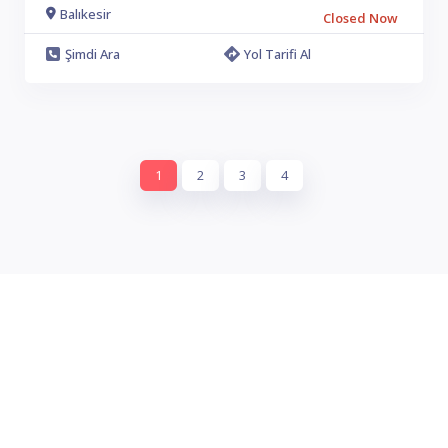
Balıkesir
Closed Now
Şimdi Ara
Yol Tarifi Al
1
2
3
4