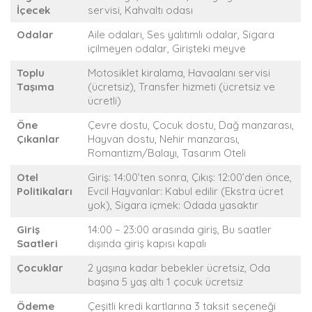
İçecek
servisi, Kahvaltı odası
Odalar
Aile odaları, Ses yalıtımlı odalar, Sigara
içilmeyen odalar, Girişteki meyve
Toplu
Motosiklet kiralama, Havaalanı servisi
Taşıma
(ücretsiz), Transfer hizmeti (ücretsiz ve
ücretli)
Öne
Çevre dostu, Çocuk dostu, Dağ manzarası,
Çıkanlar
Hayvan dostu, Nehir manzarası,
Romantizm/Balayı, Tasarım Oteli
Otel
Giriş: 14:00’ten sonra, Çıkış: 12:00’den önce,
Politikaları
Evcil Hayvanlar: Kabul edilir (Ekstra ücret
yok), Sigara içmek: Odada yasaktır
Giriş
14:00 – 23:00 arasında giriş, Bu saatler
Saatleri
dışında giriş kapısı kapalı
Çocuklar
2 yaşına kadar bebekler ücretsiz, Oda
başına 5 yaş altı 1 çocuk ücretsiz
Ödeme
Çeşitli kredi kartlarına 3 taksit seçeneği