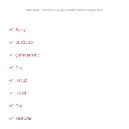
Geziyoo.co — Veriler Haftalık Olarak Google Aracılığıyla Güncellenir.
Balayı
Buzdolabı
Çamaşırhane
Duş
Havuz
Jakuzi
Plaj
Restoran