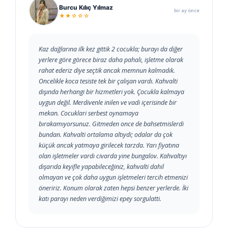
Burcu Kılıç Yılmaz
bir ay önce
★★☆☆☆
Kaz dağlarına ilk kez gittik 2 cocukla; burayı da diğer
yerlere göre görece biraz daha pahalı, işletme olarak
rahat ederiz diye seçtik ancak memnun kalmadık.
Oncelikle koca tesiste tek bir çalışan vardı. Kahvalti
dışında herhangi bir hizmetleri yok. Çocukla kalmaya
uygun değil. Merdivenle inilen ve vadi içerisinde bir
mekan. Cocuklari serbest oynamaya
bırakamıyorsunuz. Gitmeden once de bahsetmislerdi
bundan. Kahvalti ortalama altıydi; odalar da çok
küçük ancak yatmaya girilecek tarzda. Yarı fiyatına
olan işletmeler vardı civarda yine bungalov. Kahvaltıyı
dışarıda keyifle yapabileceğiniz, kahvalti dahil
olmayan ve çok daha uygun işletmeleri tercih etmenizi
öneririz. Konum olarak zaten hepsi benzer yerlerde. İki
katı parayı neden verdiğimizi epey sorgulatti.