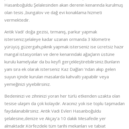
Hasanboğuldu Şelalesinden akan derenin kenarında kurulmuş
olan tesis ,bungalov ve dağ evi konaklama hizmeti
vermektedir.
Antik Vadi’ doğa gezisi, tırmanış, parkur yapmak
isterseniz;şelaleye kadar uzanan ormanda 3 kilometre
yürüyüş güzergahı,piknik yapmak isterseniz ise ücretsiz hazır
mangal istasyonları ve dere kenarındaki ağaçların üstüne
kurulu kamelyalar da bu keyfi gerçekleştirebilirsiniz.
Bunların
yanı sıra ek olarak isterseniz Kaz Dağları ‘ndan akıp gelen
suyun içinde kurulan masalarda kahvaltı yapabilir veya
yemeğinizi yiyebilirsiniz.
Bedeninizi ve zihninizi yoran her türlü etkenden uzakta olan
tesise ulaşım da çok kolaydır. Aracınız yok ise toplu taşımadan
faydalanabilirsiniz. Antik Vadi Evleri Hasanboğuldu
şelalesine,denize ve Akçay’a 10 dakik Mesafede yer
almaktadır.Körfezdeki tüm tarihi mekanları ve tabiat