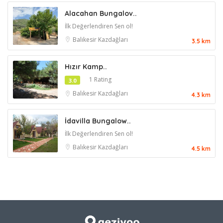
Alacahan Bungalov..
İlk Değerlendiren Sen ol!
Balıkesir
Kazdağları
3.5 km
Hızır Kamp..
1 Rating
3.0
Balıkesir
Kazdağları
4.3 km
İdavilla Bungalow..
İlk Değerlendiren Sen ol!
Balıkesir
Kazdağları
4.5 km