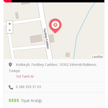
Leaflet
Kızılkeçili, Fazılbey Caddesi, 10302 Edremit/Balıkesir,
Türkiye
Yol Tarifi Al
0 266 333 31 03
$
$
$
$
Fiyat Aralığı