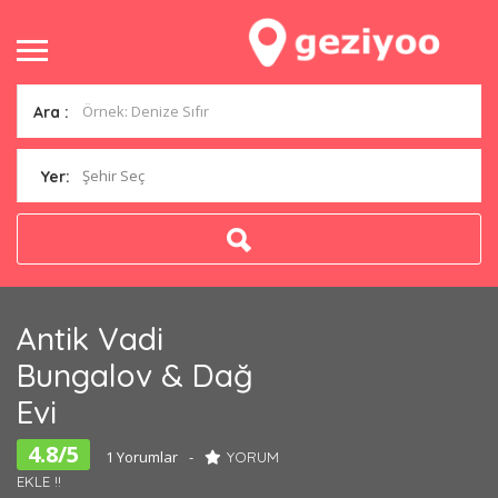
Ara :
Şehir Seç
Yer:
Antik Vadi
Bungalov & Dağ
Evi
4.8/5
1 Yorumlar
YORUM
EKLE !!