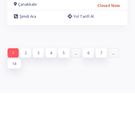
Çanakkale
Closed Now
Şimdi Ara
Yol Tarifi Al
1
2
3
4
5
...
6
7
...
14