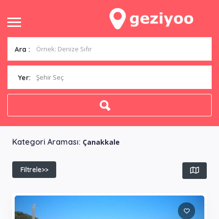
Ara :
Şehir Seç
Yer:
Kategori Araması:
Çanakkale
Filtrele>>