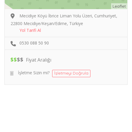
Leaflet
Mecidiye Köyü İbrice Liman Yolu Üzeri, Cumhuriyet,
22800 Mecidiye/Keşan/Edirne, Türkiye
Yol Tarifi Al
0530 088 50 90
$
$
$
$
Fiyat Aralığı
İşletme Sizin mi?
İşletmeyi Doğrula