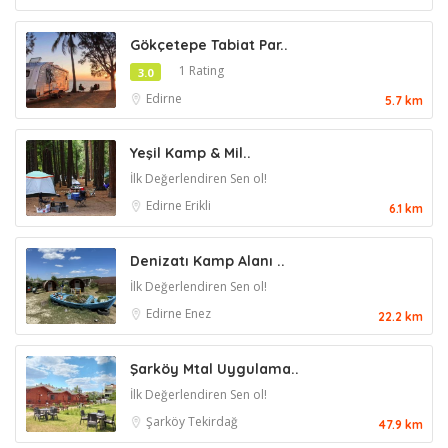
Gökçetepe Tabiat Par..
1 Rating
3.0
Edirne
5.7 km
Yeşil Kamp & Mil..
İlk Değerlendiren Sen ol!
Edirne
Erikli
6.1 km
Denizatı Kamp Alanı ..
İlk Değerlendiren Sen ol!
Edirne
Enez
22.2 km
Şarköy Mtal Uygulama..
İlk Değerlendiren Sen ol!
Şarköy
Tekirdağ
47.9 km