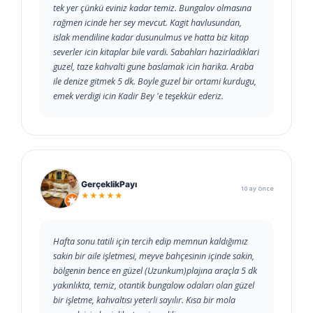
tek yer çünkü eviniz kadar temiz. Bungalov olmasına
rağmen icinde her sey mevcut. Kagit havlusundan,
islak mendiline kadar dusunulmus ve hatta biz kitap
severler icin kitaplar bile vardi. Sabahları hazirladiklari
guzel, taze kahvalti gune baslamak icin harika. Araba
ile denize gitmek 5 dk. Boyle guzel bir ortami kurdugu,
emek verdigi icin Kadir Bey 'e teşekkür ederiz.
GerçeklikPayı
10 ay önce
★★★★★
Hafta sonu tatili için tercih edip memnun kaldığımız
sakin bir aile işletmesi, meyve bahçesinin içinde sakin,
bölgenin bence en güzel (Uzunkum)plajına araçla 5 dk
yakınlıkta, temiz, otantik bungalow odaları olan güzel
bir işletme, kahvaltısı yeterli sayılır. Kısa bir mola