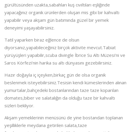
gürültüsünden uzakta,sabahları kuş cıvıltıları eşliğinde
yapacağınız organik ürünlerden oluşan mis gibi bir kahvaltı
yapabilir veya akşam gün batımında güzel bir yemek
deneyimi yaşayabilirsiniz.
Tatil yaparken biraz eğlence de olsun
diyorsanız,yapabileceğiniz birçok aktivite mevcut.Tabiat
yürüyüşleri yapabilir,scuba divingle İbrice Su Altı Müzesi’ni ve
Saros Körfezi’nin harika su altı dünyasını gezebilirsiniz.
Hazır doğayla iç içeyken,birkaç gün de olsa organik
beslenmek isteyebilirsiniz.Tesisin kendi kümeslerinden alınan
yumurtalar,bahçedeki bostanlarından taze taze koparılan
domates,biber ve salatalığın da olduğu taze bir kahvaltı
sizleri bekliyor.
Akşam yemeklerinin menüsünü de yine bostandan toplanan
yeşilliklerle meydana getirilen salata,taze