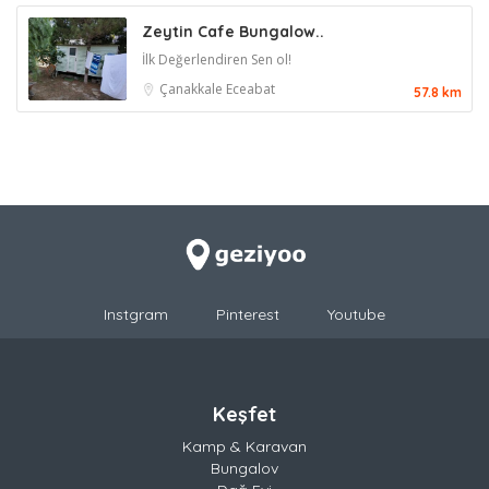
Zeytin Cafe Bungalow..
İlk Değerlendiren Sen ol!
Çanakkale
Eceabat
57.8 km
Instgram
Pinterest
Youtube
Keşfet
Kamp & Karavan
Bungalov