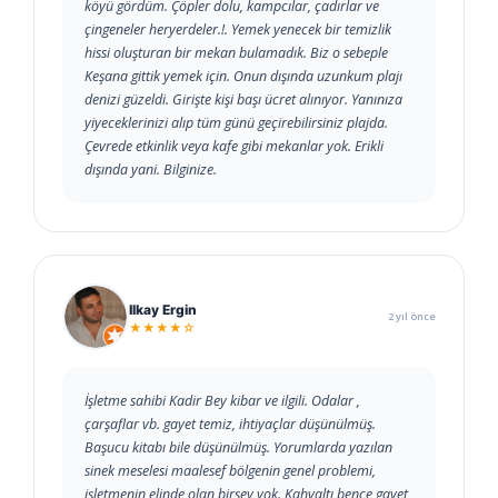
köyü gördüm. Çöpler dolu, kampcılar, çadırlar ve
çingeneler heryerdeler.!. Yemek yenecek bir temizlik
hissi oluşturan bir mekan bulamadık. Biz o sebeple
Keşana gittik yemek için. Onun dışında uzunkum plajı
denizi güzeldi. Girişte kişi başı ücret alınıyor. Yanınıza
yiyeceklerinizi alıp tüm günü geçirebilirsiniz plajda.
Çevrede etkinlik veya kafe gibi mekanlar yok. Erikli
dışında yani. Bilginize.
Ilkay Ergin
2 yıl önce
★★★★☆
İşletme sahibi Kadir Bey kibar ve ilgili. Odalar ,
çarşaflar vb. gayet temiz, ihtiyaçlar düşünülmüş.
Başucu kitabı bile düşünülmüş. Yorumlarda yazılan
sinek meselesi maalesef bölgenin genel problemi,
işletmenin elinde olan birşey yok. Kahvaltı bence gayet