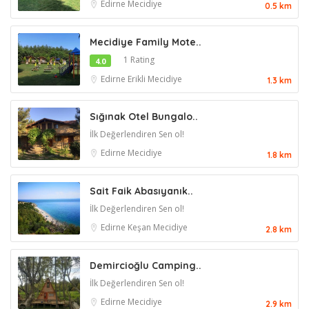
Edirne
Mecidiye
0.5 km
Mecidiye Family Mote..
1 Rating
4.0
Edirne
Erikli
Mecidiye
1.3 km
Sığınak Otel Bungalo..
İlk Değerlendiren Sen ol!
Edirne
Mecidiye
1.8 km
Sait Faik Abasıyanık..
İlk Değerlendiren Sen ol!
Edirne
Keşan
Mecidiye
2.8 km
Demircioğlu Camping..
İlk Değerlendiren Sen ol!
Edirne
Mecidiye
2.9 km