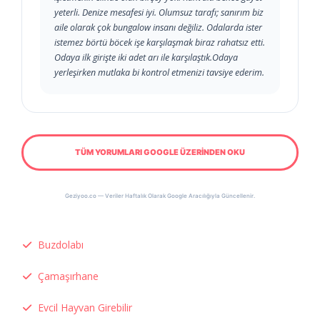
yeterli. Denize mesafesi iyi. Olumsuz tarafı; sanırım biz
aile olarak çok bungalow insanı değiliz. Odalarda ister
istemez börtü böcek işe karşılaşmak biraz rahatsız etti.
Odaya ilk girişte iki adet arı ile karşılaştık.Odaya
yerleşirken mutlaka bi kontrol etmenizi tavsiye ederim.
TÜM YORUMLARI GOOGLE ÜZERİNDEN OKU
Geziyoo.co — Veriler Haftalık Olarak Google Aracılığıyla Güncellenir.
Buzdolabı
Çamaşırhane
Evcil Hayvan Girebilir