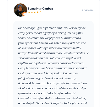
Sema Nur Canbaz
bir yıl önce
★★★★☆
Bir arkadaşım gitti diye tercih ettik. Bol yeşillik içinde
etrafi çeşitli meyve ağaçlarıyla dolu güzel bir çiftlik.
Sahibi beyefendi sizi karşılıyor ve bungalovunuza
yerlesiyorsunuz hemen. Biz zaten gün içinde denizde
oluruz sadece yatmaya geliriz diyerek tercih ettik
burayı. Kahvaltı dahil hizmet aldık. Sabah kahvaltı 9 ile
12 arasındaydı sanırım. Kahvaltı için gayet yeterli
çeşitleri var diyebiliriz. Kendileri hazırlıyorlar zaten.
Geniş bir bahçesi var bolca oturma köşesi salıncaklar
vs. Küçük ama yeterli bungalovlar. Odalar aynı
fotoğraflardaki gibi. Temizlik yeterli. Tam kafa
dinlemelik bir mekan. Akşam yemeği konusunda biraz
sıkıntı çektik sadece. Yemek için işletme sahibi erikliye
gitmemizi tavsiye etti. Eriklide çoğunlukla kişi
lokantalari ve çoğu alkollü mekanlar var. Ve etraf hiç
temiz değildi. Gerçekten ilk defa bu kadar pis bir sahil