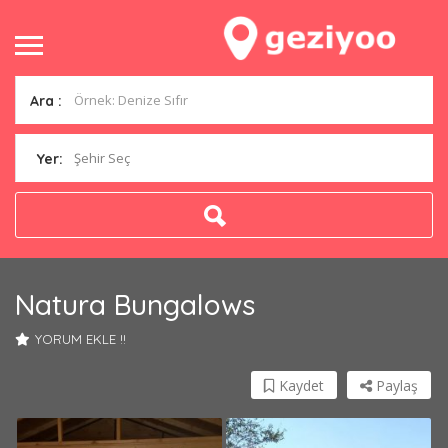
Ara :
Şehir Seç
Yer:
Natura Bungalows
YORUM EKLE !!
Kaydet
Paylaş