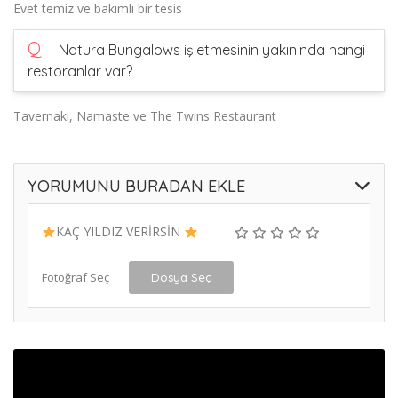
Evet temiz ve bakımlı bir tesis
Q
Natura Bungalows işletmesinin yakınında hangi
restoranlar var?
Tavernaki, Namaste ve The Twins Restaurant
YORUMUNU BURADAN EKLE
KAÇ YILDIZ VERİRSİN
Fotoğraf Seç
Dosya Seç