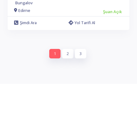
Bungalov
Edirne
Şuan Açık
Şimdi Ara
Yol Tarifi Al
1
2
3