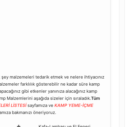
ey malzemeleri tedarik etmek ve nelere ihtiyacınız
lzemeler farklılık gösterebilir ne kadar süre kamp
apacağınız gibi etkenler yanınıza alacağınız kamp
mp Malzemlerini aşağıda sizeler için sıraladık.
Tüm
ERİ LİSTESİ
sayfamıza ve
KAMP YEME-İÇME
amıza bakmanızı öneriyoruz.
Kafa-Lambası ve El Feneri