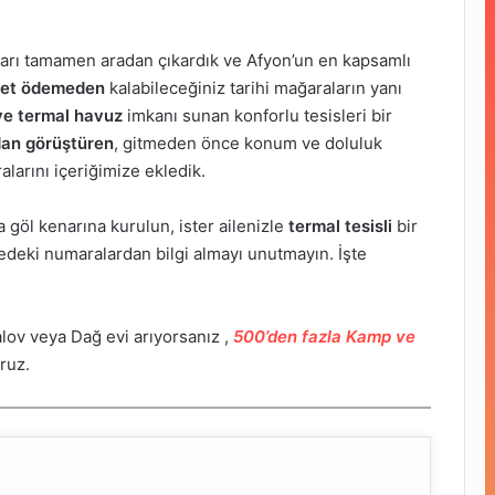
ıları tamamen aradan çıkardık ve Afyon’un en kapsamlı
cret ödemeden
kalabileceğiniz tarihi mağaraların yanı
 ve termal havuz
imkanı sunan konforlu tesisleri bir
an görüştüren
, gitmeden önce konum ve doluluk
larını içeriğimize ekledik.
 göl kenarına kurulun, ister ailenizle
termal tesisli
bir
tedeki numaralardan bilgi almayı unutmayın. İşte
ov veya Dağ evi arıyorsanız ,
500’den fazla Kamp ve
ruz.