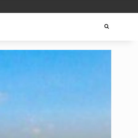
 Play
Arama yap ..