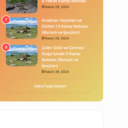
4 Yaban Kampı Noktası
Kasım 29, 2024
Ardahan Yaylaları ve
Gölleri 13 Kamp Noktası
(Konum ve İpuçları)
Kasım 29, 2024
Çıldır Gölü ve Çevresi
Doğa İçinde 5 Kamp
Noktası (Konum ve
İpuçları)
Kasım 28, 2024
Daha Fazla Göster