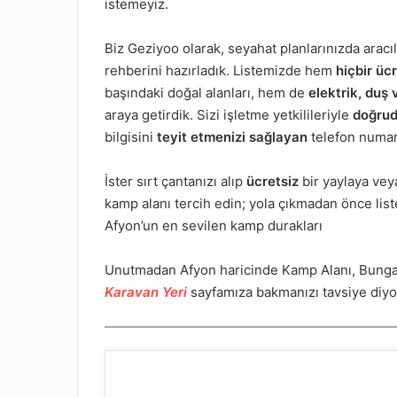
istemeyiz.
Biz Geziyoo olarak, seyahat planlarınızda arac
rehberini hazırladık. Listemizde hem
hiçbir ü
başındaki doğal alanları, hem de
elektrik, duş
araya getirdik. Sizi işletme yetkilileriyle
doğrud
bilgisini
teyit etmenizi sağlayan
telefon numara
İster sırt çantanızı alıp
ücretsiz
bir yaylaya veya
kamp alanı tercih edin; yola çıkmadan önce lis
Afyon’un en sevilen kamp durakları
Unutmadan Afyon haricinde Kamp Alanı, Bungal
Karavan Yeri
sayfamıza bakmanızı tavsiye diyo