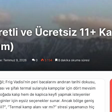
etli ve Ücretsiz 11+ K
um)
e: Temmuz 9, 2026
0
3.154
8 dakika okuma süresi
il; Frig Vadisi’nin peri bacalarını andıran tarihi dokusu,
ı ve şifalı termal sularıyla kampçılar için dört mevsim
 doğada kalıp hem de kaplıca keyfi yapmak isteyenler
ezginler için eşsiz seçenekler sunar. Ancak bölge geniş
li?”, “Termal kamp alanı var mı?” stresi yaşamanızı hiç