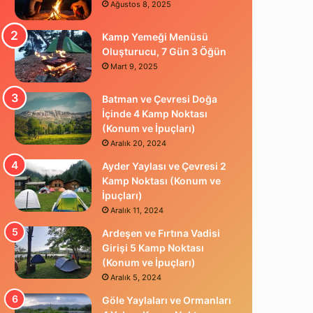
Ağustos 8, 2025
Kamp Yemeği Menüsü
Oluşturucu, 7 Gün 3 Öğün
Mart 9, 2025
Batman ve Çevresi Doğa
İçinde 4 Kamp Noktası
(Konum ve İpuçları)
Aralık 20, 2024
Ayder Yaylası ve Çevresi 2
Kamp Noktası (Konum ve
İpuçları)
Aralık 11, 2024
Ardeşen ve Fırtına Vadisi
Girişi 5 Kamp Noktası
(Konum ve İpuçları)
Aralık 5, 2024
Göle Yaylaları ve Ormanları