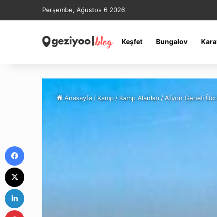
Perşembe, Ağustos 6 2026
Keşfet
Bungalov
Kara
Anasayfa
/
Kamp
/
Kamp Alanları
/
Afyon Geneli Ücre
Facebook
X
LinkedIn
Pinterest