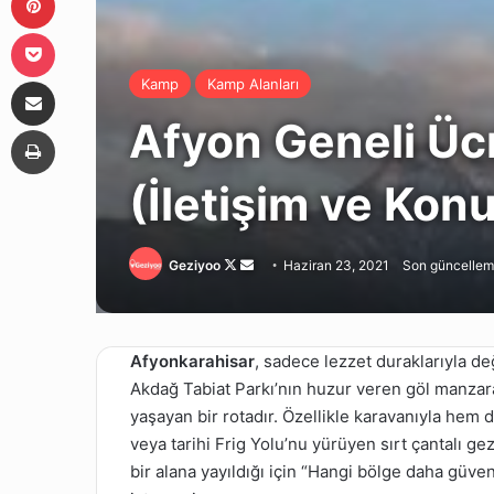
Pocket
E-Posta ile paylaş
Kamp
Kamp Alanları
Afyon Geneli Ücr
Yazdır
(İletişim ve Kon
Follow
Bir
Geziyoo
Haziran 23, 2021
Son güncellem
on
e-
X
posta
göndermek
Afyonkarahisar
, sadece lezzet duraklarıyla değ
Akdağ Tabiat Parkı’nın huzur veren göl manzaras
yaşayan bir rotadır. Özellikle karavanıyla hem
veya tarihi Frig Yolu’nu yürüyen sırt çantalı g
bir alana yayıldığı için “Hangi bölge daha güven