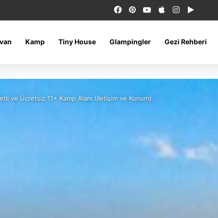
Facebook
Pinterest
YouTube
Apple
Instagram
Google
van
Kamp
Tiny House
Glampingler
Gezi Rehberi
tli ve Ücretsiz 11+ Kamp Alanı (İletişim ve Konum)