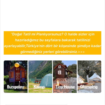
''
Doğal Tatil mi Planlıyorsunuz? O halde sizler için
hazırladığımız bu sayfalara bakarak tatilinizi
ayarlayabilir,Türkiye'nin dört bir köşesinde şimdiye kadar
görmediğiniz yerleri görebilirsiniz.
>>>