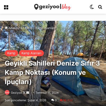
Menü
Dış gö
Ar
Anasayfa
/
Kamp
/
Kamp Alanları
Kamp
Kamp Alanları
Geyikli Sahilleri Denize Sıfır 3
Kamp Noktası (Konum ve
İpuçları)
Follow
Bir
Geziyoo
Temmuz 11, 2024
on
e-
Son güncelleme: Şubat 4, 2026
0
10.407
X
posta