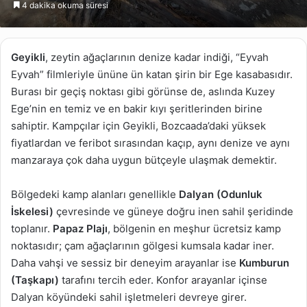
4 dakika okuma süresi
göndermek
Geyikli
, zeytin ağaçlarının denize kadar indiği, “Eyvah
Eyvah” filmleriyle ününe ün katan şirin bir Ege kasabasıdır.
Burası bir geçiş noktası gibi görünse de, aslında Kuzey
Ege’nin en temiz ve en bakir kıyı şeritlerinden birine
sahiptir. Kampçılar için Geyikli, Bozcaada’daki yüksek
fiyatlardan ve feribot sırasından kaçıp, aynı denize ve aynı
manzaraya çok daha uygun bütçeyle ulaşmak demektir.
Bölgedeki kamp alanları genellikle
Dalyan (Odunluk
İskelesi)
çevresinde ve güneye doğru inen sahil şeridinde
toplanır.
Papaz Plajı
, bölgenin en meşhur ücretsiz kamp
noktasıdır; çam ağaçlarının gölgesi kumsala kadar iner.
Daha vahşi ve sessiz bir deneyim arayanlar ise
Kumburun
(Taşkapı)
tarafını tercih eder. Konfor arayanlar içinse
Dalyan köyündeki sahil işletmeleri devreye girer.