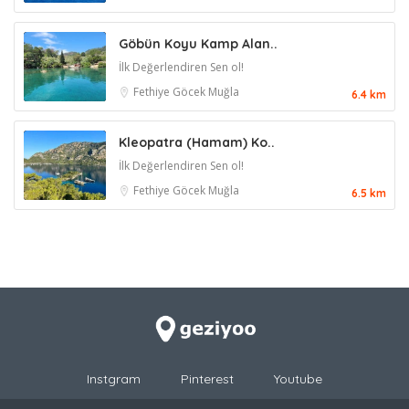
Göbün Koyu Kamp Alan..
İlk Değerlendiren Sen ol!
Fethiye
Göcek
Muğla
6.4 km
Kleopatra (Hamam) Ko..
İlk Değerlendiren Sen ol!
Fethiye
Göcek
Muğla
6.5 km
Instgram
Pinterest
Youtube