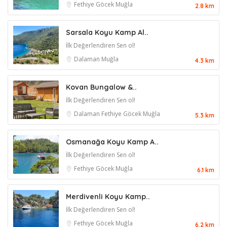
Fethiye
Göcek
Muğla
2.8 km
Sarsala Koyu Kamp Al..
İlk Değerlendiren Sen ol!
Dalaman
Muğla
4.3 km
Kovan Bungalow &..
İlk Değerlendiren Sen ol!
Dalaman
Fethiye
Göcek
Muğla
5.3 km
Osmanağa Koyu Kamp A..
İlk Değerlendiren Sen ol!
Fethiye
Göcek
Muğla
6.1 km
Merdivenli Koyu Kamp..
İlk Değerlendiren Sen ol!
Fethiye
Göcek
Muğla
6.2 km