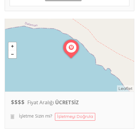
Leaflet
$
$
$
$
Fiyat Aralığı
ÜCRETSİZ
İşletme Sizin mi?
İşletmeyi Doğrula