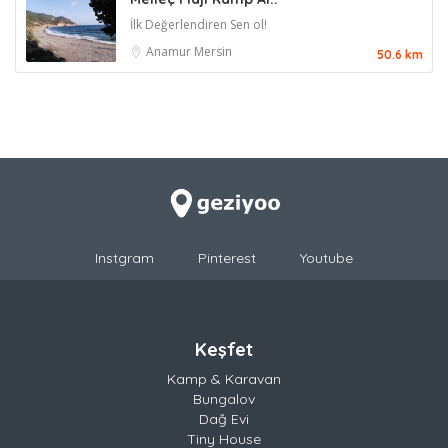
İlk Değerlendiren Sen ol!
Anamur
Mersin
50.6 km
Instgram
Pinterest
Youtube
Keşfet
Kamp & Karavan
Bungalov
Dağ Evi
Tiny House