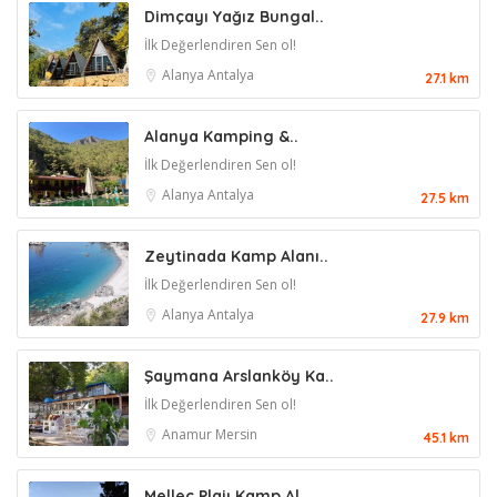
Dimçayı Yağız Bungal..
İlk Değerlendiren Sen ol!
Alanya
Antalya
27.1 km
Alanya Kamping &..
İlk Değerlendiren Sen ol!
Alanya
Antalya
27.5 km
Zeytinada Kamp Alanı..
İlk Değerlendiren Sen ol!
Alanya
Antalya
27.9 km
Şaymana Arslanköy Ka..
İlk Değerlendiren Sen ol!
Anamur
Mersin
45.1 km
Melleç Plajı Kamp Al..