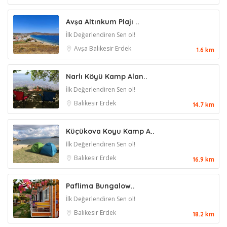
Avşa Altınkum Plajı ..
İlk Değerlendiren Sen ol!
Avşa
Balıkesir
Erdek
1.6 km
Narlı Köyü Kamp Alan..
İlk Değerlendiren Sen ol!
Balıkesir
Erdek
14.7 km
Küçükova Koyu Kamp A..
İlk Değerlendiren Sen ol!
Balıkesir
Erdek
16.9 km
Paflima Bungalow..
İlk Değerlendiren Sen ol!
Balıkesir
Erdek
18.2 km