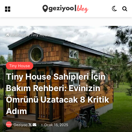
Menü
Dış gö
Ar
Anasayfa
/
Tiny House
Tiny House
Tiny House Sahipleri İçin
Bakım Rehberi: Evinizin
Ömrünü Uzatacak 8 Kritik
Adım
Follow
Bir
Geziyoo
Ocak 15, 2025
on
e-