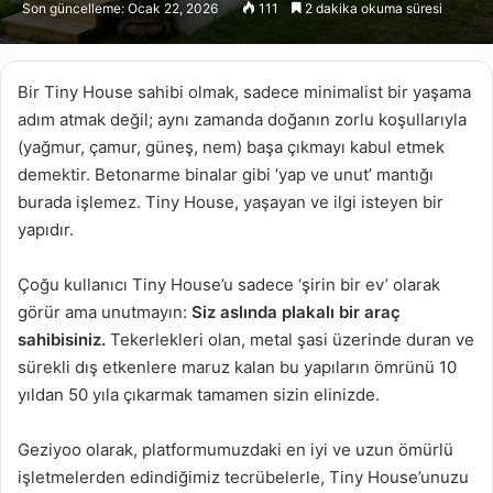
Son güncelleme: Ocak 22, 2026
111
2 dakika okuma süresi
X
posta
göndermek
Bir Tiny House sahibi olmak, sadece minimalist bir yaşama
adım atmak değil; aynı zamanda doğanın zorlu koşullarıyla
(yağmur, çamur, güneş, nem) başa çıkmayı kabul etmek
demektir. Betonarme binalar gibi ‘yap ve unut’ mantığı
burada işlemez. Tiny House, yaşayan ve ilgi isteyen bir
yapıdır.
Çoğu kullanıcı Tiny House’u sadece ‘şirin bir ev’ olarak
görür ama unutmayın:
Siz aslında plakalı bir araç
sahibisiniz.
Tekerlekleri olan, metal şasi üzerinde duran ve
sürekli dış etkenlere maruz kalan bu yapıların ömrünü 10
yıldan 50 yıla çıkarmak tamamen sizin elinizde.
Geziyoo olarak, platformumuzdaki en iyi ve uzun ömürlü
işletmelerden edindiğimiz tecrübelerle, Tiny House’unuzu