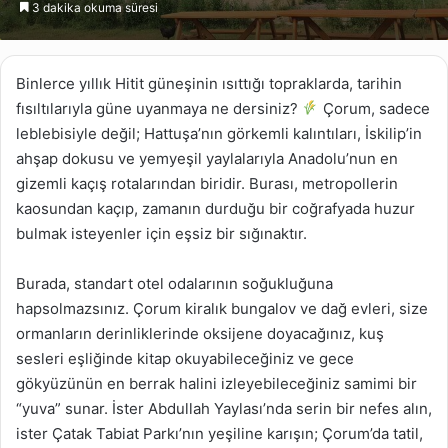
3 dakika okuma süresi
göndermek
Binlerce yıllık Hitit güneşinin ısıttığı topraklarda, tarihin
fısıltılarıyla güne uyanmaya ne dersiniz?
Çorum, sadece
leblebisiyle değil; Hattuşa’nın görkemli kalıntıları, İskilip’in
ahşap dokusu ve yemyeşil yaylalarıyla Anadolu’nun en
gizemli kaçış rotalarından biridir. Burası, metropollerin
kaosundan kaçıp, zamanın durduğu bir coğrafyada huzur
bulmak isteyenler için eşsiz bir sığınaktır.
Burada, standart otel odalarının soğukluğuna
hapsolmazsınız. Çorum kiralık bungalov ve dağ evleri, size
ormanların derinliklerinde oksijene doyacağınız, kuş
sesleri eşliğinde kitap okuyabileceğiniz ve gece
gökyüzünün en berrak halini izleyebileceğiniz samimi bir
“yuva” sunar. İster Abdullah Yaylası’nda serin bir nefes alın,
ister Çatak Tabiat Parkı’nın yeşiline karışın; Çorum’da tatil,