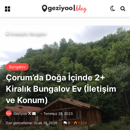
Menü
Dış gö
Ar
Anasayfa
/
Bungalov
Bungalov
Çorum’da Doğa İçinde 2+
Kiralık Bungalov Ev (İletişim
ve Konum)
Follow
Bir
Geziyoo
Temmuz 28, 2023
on
e-
Son güncelleme: Ocak 16, 2026
0
1.534
X
posta