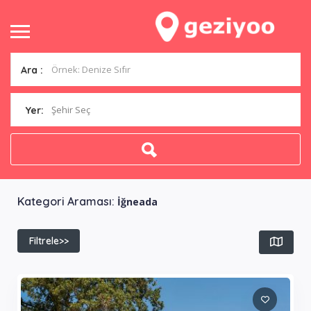
Ara :
Şehir Seç
Yer:
Kategori Araması:
İğneada
Filtrele>>