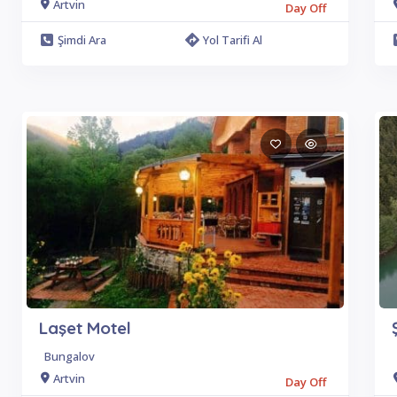
Artvin
Day Off
Şimdi Ara
Yol Tarifi Al
Laşet Motel
Bungalov
Artvin
Day Off