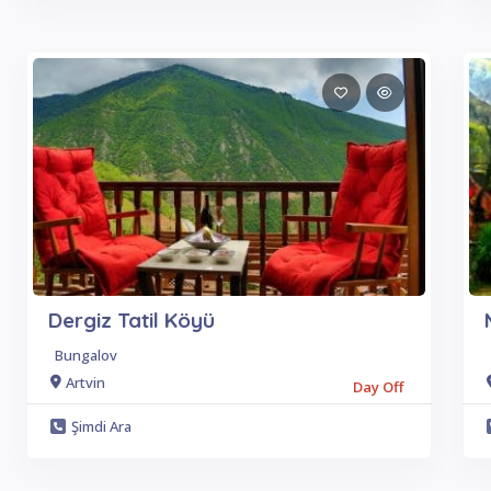
Dergiz Tatil Köyü
Bungalov
Artvin
Day Off
Şimdi Ara