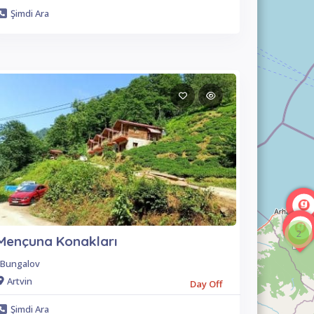
Şimdi Ara
2
Mençuna Konakları
Bungalov
Artvin
Day Off
Şimdi Ara