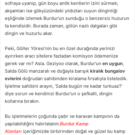
sofraya uyanıp, gün boyu antik kentlerin izini sürmek;
akşamları ise gökyüzündeki yıldızları suyun dinginliği
eşliğinde izlemek Burdur’un sunduğu o benzersiz huzurun
ta kendisidir. Burada zaman, gölün nazlı dalgaları gibi
dingin ve huzurlu akar.
Peki, Göller Yöresi’nin bu en özel durağında yerinizi
ayırırken aracı sitelere fazladan komisyon ödemenize
gerek var mı? Asla. Geziyoo olarak, Burdur’un
en uygun
,
Salda Gölü manzaralı ve doğayla barışık
kiralık bungalov
evlerini
doğrudan sahibinden kiralama fırsatıyla listeledik.
İşletme sahibini arayın, ‘Salda bugün ne kadar turkuaz?’
diye sorun ve kendinizi Burdur’un o şefkatli, dingin
kollarına bırakın.
Bu işletmelerin çoğunda çadır ve karavan kampının da
yapılabildiğini hatırlatalım.
Burdur Kamp
Alanları
içeriğimizde birbirinden doğal ve güzel bu kamp