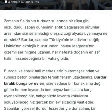
4 dakika okuma süresi
göndermek
Zamanın Salda’nın turkuaz sularında bir rüya gibi
süzüldüğü, sabah güneşinin antik Sagalassos sütunları
arasından sizi selamladığı o eşsiz coğrafyada uyanmaya ne
dersiniz? Burdur, sadece ‘Türkiye’nin Maldivleri’ değil;
Lisinia’nın ekolojik huzurundan İnsuyu Mağarası’nın
gizemli serinliğine uzanan, her nefeste doğanın en saf
halini hissedeceğiniz bir vaha gibidir.
Burada, kalabalık tatil merkezlerinin karmaşasından ve
ruhsuz beton binalardan fersah fersah uzaktasınız.
Burdur
kiralık bungalov evleri
, size sadece bir konaklama değil;
gölün hemen kıyısında bembeyaz kumsallara karşı
uyanabileceğiniz, bahçenizde lavanta kokularını
soluyabileceğiniz gerçek bir ‘ev’ sıcaklığı vaat eder.
Sabahları yöresel Burdur lezzetleriyle donatılmış bir