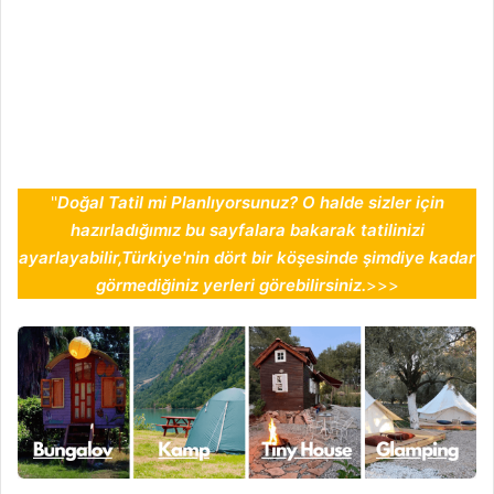
''
Doğal Tatil mi Planlıyorsunuz? O halde sizler için
hazırladığımız bu sayfalara bakarak tatilinizi
ayarlayabilir,Türkiye'nin dört bir köşesinde şimdiye kadar
görmediğiniz yerleri görebilirsiniz.
>>>