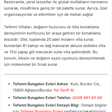
Restoranlar, yerel lezzetler ile global mutfakların harmanını
sunarak, misafirlere geniş bir tat palette sunar. Ayrıca, özel
organizasyonlar ve etkinlikler için de mekan sağlar.
Tefenni Villaları, doğanın huzurunu ve lüks konaklama
deneyiminin konforunu bir araya getiren bir konaklama
tesisidir. Otel, toplamda 20 adet modern villa sunar,
bunlardan 8’i bahçe ve dağ manzaralı deluxe dubleks villa
ve 12’si yapay göl manzaralı suite villa şeklindedir. Bu
konum, lüksün ve doğanın eşsiz uyumunu deneyimlemek
için mükemmel bir fırsat sunar.
Tefenni Bungalov Evleri
Adres:
Kum, Burdur Cd.,
15800 Ağlasun/Burdur
Yol Tarifi Al
Tefenni Bungalov Evleri
Telefon
:
0248 491 40 00
Tefenni Bungalov Evleri
Detaylı Bilgi :
Detaylı bilgiler
için
Tefenni Bungalov Evleri
sayfamıza bakabilirsiniz.