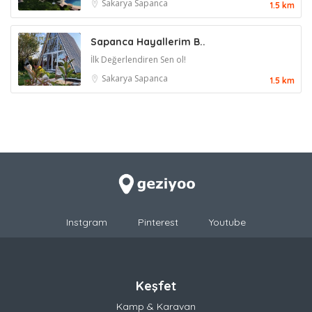
Sakarya
Sapanca
1.5 km
Sapanca Hayallerim B..
İlk Değerlendiren Sen ol!
Sakarya
Sapanca
1.5 km
Instgram
Pinterest
Youtube
Keşfet
Kamp & Karavan