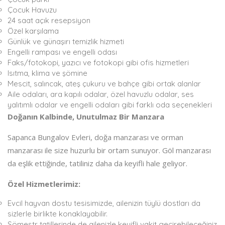
Çocuk Havuzu
24 saat açık resepsiyon
Özel karşılama
Günlük ve günaşırı temizlik hizmeti
Engelli rampası ve engelli odası
Faks/fotokopi, yazıcı ve fotokopi gibi ofis hizmetleri
Isıtma, klima ve şömine
Mescit, salıncak, ateş çukuru ve bahçe gibi ortak alanlar
Aile odaları, ara kapılı odalar, özel havuzlu odalar, ses
yalıtımlı odalar ve engelli odaları gibi farklı oda seçenekleri
Doğanın Kalbinde, Unutulmaz Bir Manzara
Sapanca Bungalov Evleri, doğa manzarası ve orman
manzarası ile size huzurlu bir ortam sunuyor. Göl manzarası
da eşlik ettiğinde, tatiliniz daha da keyifli hale geliyor.
Özel Hizmetlerimiz:
Evcil hayvan dostu tesisimizde, ailenizin tüylü dostları da
sizlerle birlikte konaklayabilir.
Sömestr tatillerinde de ailenizle keyifli vakit geçirebileceğiniz