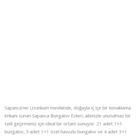
Sapanca’nın Uzunkum mevkiinde, doğayla iç içe bir konaklama
imkanı sunan Sapanca Bungalov Evleri, ailenizle unutulmaz bir
tatil geçirmeniz için ideal bir ortam sunuyor. 21 adet 1+1
bungalov, 5 adet 1+1 özel havuzlu bungalov ve 4 adet 3+1