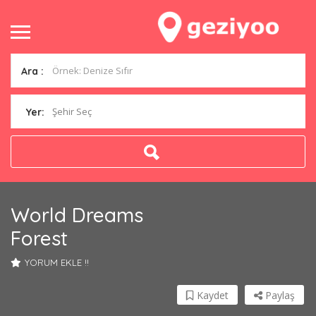
Ara :
Şehir Seç
Yer:
World Dreams
Forest
YORUM EKLE !!
Kaydet
Paylaş