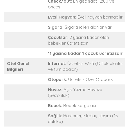
Check/out:
En geç saat 12:00 ve
öncesi
Evcil Hayvan:
Evcil hayvan barınabilir
Sigara:
Sigara içilen alanlar var
Çocuklar:
2 yaşına kadar olan
bebekler ücretsizdir
11 yaşına kadar 1 çocuk ücretsizdir
Otel Genel
Internet:
Ücretsiz Wi-fi (Ortak alanlar
Bilgileri
ve tüm odalar)
Otopark:
Ücretsiz Özel Otopark
Havuz:
Açık Yüzme Havuzu
(Sezonluk)
Bebek:
Bebek karyolası
Sağlık:
Hastaneye kolay ulaşım (15
dakika)