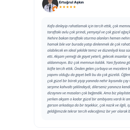
Ertuğrul Aşkın
★★★★★
Kafa dinleyip rahatlamak için tercih ettik, çok memn
taraftaki avlu çok şirindi, yemyeşil ve çok güzel ağaçl
Nehire bakan taraftaki oturma alanları hemen nehirin
hamak bile var burada yatıp dinlenmek de çok rahatl
olabilecek en ideal şekilde temiz ve düzenliydi kısa
etti. Akşam yemeği de gayet yeterli, gelecek insanl
aldanmayın. Biz çok memnun kaldık. Yani fiyatına gö
köfte tercih ettik. Önden gelen çorbaya ve mezelere ba
yapımı olduğu da gayet belli bu da çok güzeldi. Öğlen
çok güzel bir börek yiyip yanında nehir kıyısında çay 
serpme kahvaltı şeklindeydi, dilerseniz yanınıza kend
dizaynını ve masaları çok beğendik. Ama biz playliste 
yerken akşam o kadar güzel bir ambiyans vardı ki an
garson arkadaşa da bir teşekkür, çok nazik ve ilgili, 
geldiğimizde tekrar tercih edeceğimiz bir yer olarak 