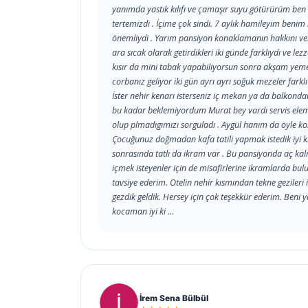
yanımda yastık kılıfı ve çamaşır suyu götürürüm be
tertemizdi . İçime çok sindi. 7 aylık hamileyim beni
önemliydi . Yarım pansiyon konaklamanın hakkını verd
ara sıcak olarak getirdikleri iki günde farklıydı ve lez
kısır da mini tabak yapabiliyorsun sonra akşam yeme
corbanız geliyor iki gün ayrı ayrı soğuk mezeler farkl
İster nehir kenarı isterseniz iç mekan ya da balkon
bu kadar beklemiyordum Murat bey vardı servis eleman
olup plmadıgımızı sorguladı . Aygül hanım da öyle ko
Çocuğunuz doğmadan kafa tatili yapmak istedik iyi k
sonrasında tatlı da ikram var . Bu pansiyonda aç kalma
içmek isteyenler için de misafirlerine ikramlarda bulu
tavsiye ederim. Otelin nehir kısmından tekne gezileri iç
gezdik geldik. Hersey için çok teşekkür ederim. Beni y
kocaman iyi ki …
İrem Sena Bülbül