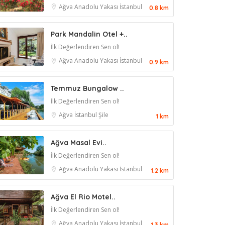
Ağva
Anadolu Yakası
İstanbul
0.8 km
Park Mandalin Otel +..
İlk Değerlendiren Sen ol!
Ağva
Anadolu Yakası
İstanbul
0.9 km
Temmuz Bungalow ..
İlk Değerlendiren Sen ol!
Ağva
İstanbul
Şile
1 km
Ağva Masal Evi..
İlk Değerlendiren Sen ol!
Ağva
Anadolu Yakası
İstanbul
1.2 km
Ağva El Rio Motel..
İlk Değerlendiren Sen ol!
Ağva
Anadolu Yakası
İstanbul
1.3 km