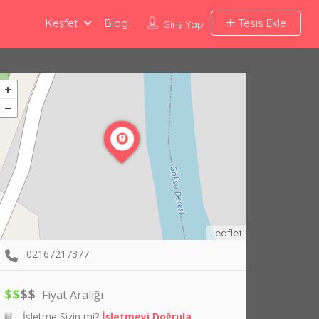
Keşfet
Blog
Tesis Ekle
Giriş Yap
Leaflet
02167217377
$
$
$
$
Fiyat Aralığı
İşletme Sizin mi?
İşletmeyi Doğrula