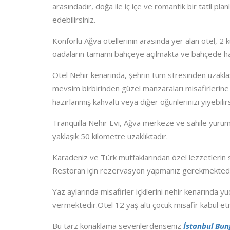
arasındadır, doğa ile iç içe ve romantik bir tatil plan
edebilirsiniz.
Konforlu Ağva otellerinin arasında yer alan otel, 
oadaların tamamı bahçeye açılmakta ve bahçede h
Otel Nehir kenarında, şehrin tüm stresinden uzakla
mevsim birbirinden güzel manzaraları misafirlerin
hazırlanmış kahvaltı veya diğer öğünlerinizi yiyebilirs
Tranquilla Nehir Evi, Ağva merkeze ve sahile yürü
yaklaşık 50 kilometre uzaklıktadır.
Karadeniz ve Türk mutfaklarından özel lezzetlerin 
Restoran için rezervasyon yapmanız gerekmektedi
Yaz aylarında misafirler içkilerini nehir kenarında 
vermektedir.Otel 12 yaş altı çocuk misafir kabul e
Bu tarz konaklama sevenlerdenseniz
İstanbul Bun