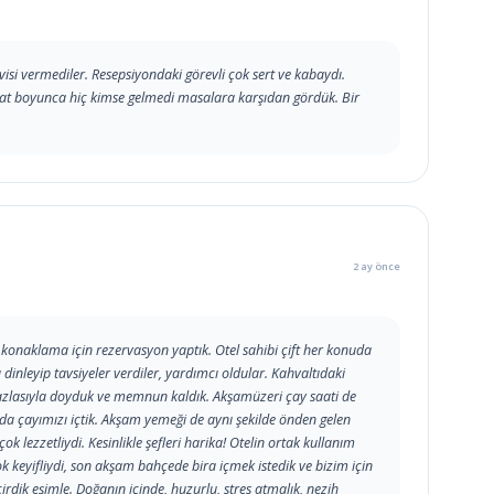
rvisi vermediler. Resepsiyondaki görevli çok sert ve kabaydı.
aat boyunca hiç kimse gelmedi masalara karşıdan gördük. Bir
2 ay önce
k konaklama için rezervasyon yaptık. Otel sahibi çift her konuda
 dinleyip tavsiyeler verdiler, yardımcı oldular. Kahvaltıdaki
işi fazlasıyla doyduk ve memnun kaldık. Akşamüzeri çay saati de
ında çayımızı içtik. Akşam yemeği de aynı şekilde önden gelen
ok lezzetliydi. Kesinlikle şefleri harika! Otelin ortak kullanım
ok keyifliydi, son akşam bahçede bira içmek istedik ve bizim için
eçirdik eşimle. Doğanın içinde, huzurlu, stres atmalık, nezih