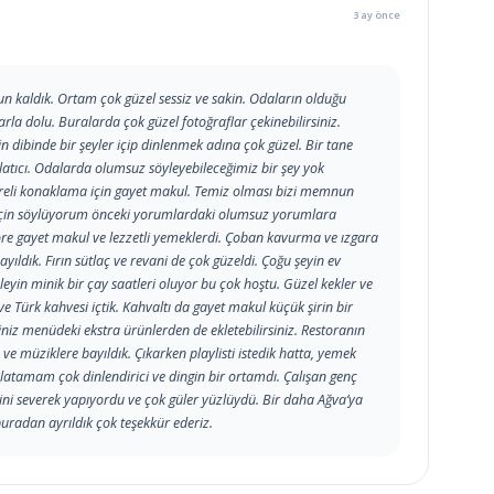
3 ay önce
un kaldık. Ortam çok güzel sessiz ve sakin. Odaların olduğu
arla dolu. Buralarda çok güzel fotoğraflar çekinebilirsiniz.
 dibinde bir şeyler içip dinlenmek adına çok güzel. Bir tane
atıcı. Odalarda olumsuz söyleyebileceğimiz bir şey yok
 süreli konaklama için gayet makul. Temiz olması bizi memnun
ar için söylüyorum önceki yorumlardaki olumsuz yorumlara
re gayet makul ve lezzetli yemeklerdi. Çoban kavurma ve ızgara
yıldık. Fırın sütlaç ve revani de çok güzeldi. Çoğu şeyin ev
leyin minik bir çay saatleri oluyor bu çok hoştu. Güzel kekler ve
ve Türk kahvesi içtik. Kahvaltı da gayet makul küçük şirin bir
iniz menüdeki ekstra ürünlerden de ekletebilirsiniz. Restoranın
ve müziklere bayıldık. Çıkarken playlisti istedik hatta, yemek
latamam çok dinlendirici ve dingin bir ortamdı. Çalışan genç
işini severek yapıyordu ve çok güler yüzlüydü. Bir daha Ağva’ya
buradan ayrıldık çok teşekkür ederiz.