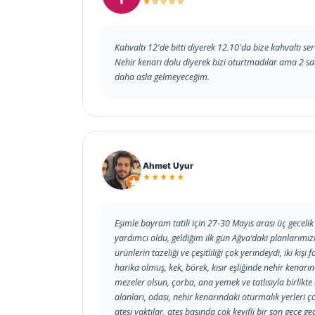
★☆☆☆☆
Kahvaltı 12'de bitti diyerek 12.10'da bize kahvaltı se
Nehir kenarı dolu diyerek bizi oturtmadılar ama 2 s
daha asla gelmeyeceğim.
Ahmet Uyur
★★★★★
Eşimle bayram tatili için 27-30 Mayıs arası üç geceli
yardımcı oldu, geldiğim ilk gün Ağva’daki planlarımızı
ürünlerin tazeliği ve çeşitliliği çok yerindeydi, iki k
harika olmuş, kek, börek, kısır eşliğinde nehir kenar
mezeler olsun, çorba, ana yemek ve tatlısıyla birlikte ç
alanları, odası, nehir kenarındaki oturmalık yerleri ç
ateşi yaktılar, ateş başında çok keyifli bir son gece g