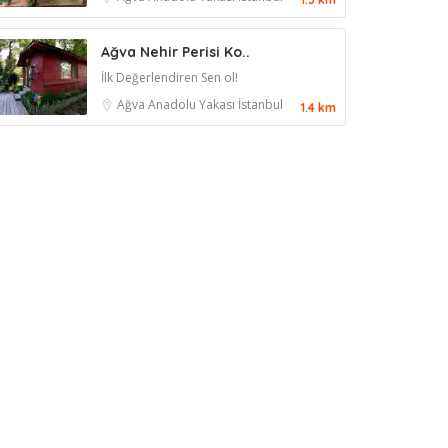
Ağva Nehir Perisi Ko..
İlk Değerlendiren Sen ol!
Ağva
Anadolu Yakası
İstanbul
1.4 km