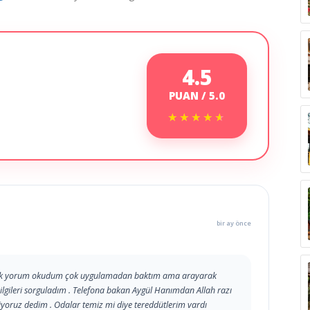
4.5
PUAN / 5.0
★★★★★
★★★★★
bir ay önce
m çok yorum okudum çok uygulamadan baktım ama arayarak
ilgileri sorguladım . Telefona bakan Aygül Hanımdan Allah razı
yoruz dedim . Odalar temiz mi diye tereddütlerim vardı