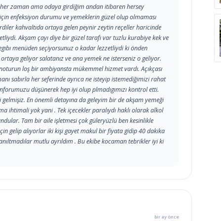
n her zaman ama odaya girdiğim andan itibaren hersey
m için enfeksiyon durumu ve yemeklerin güzel olup olmaması
iler kahvaltıda ortaya gelen peynir zeytin reçeller haricinde
zetliydi. Akşam çayı diye bir güzel tarafı var tuzlu kurabiye kek ve
gıbı menüden seçiyorsunuz o kadar lezzetliydi ki önden
ı ortaya geliyor salatanız ve ana yemek ne isterseniz o geliyor.
danoturun loş bir ambiyansta mükemmel hizmet vardı. Açıkçası
ı sabırla her seferinde ayrıca ne isteyip istemediğimizi rahat
nforumuzu düşünerek hep iyi olup plmadıgımızı kontrol etti.
i gelmişiz. En önemli detayına da geleyim bir de akşam yemeği
 ihtimali yok yani . Tek içecekler paralıydı haklı olarak alkol
ndular. Tam bir aile işletmesi çok güleryüzlü ben kesinlikle
in gelip alıyorlar iki kişi gayet makul bir fiyata gidip 40 dakika
anıltmadılar mutlu ayrıldım . Bu ekibe kocaman tebrikler iyi ki
bir ay önce