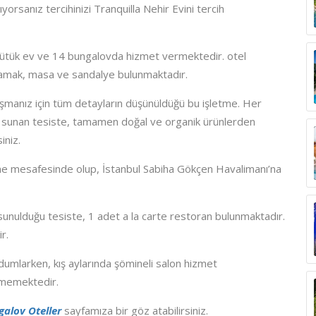
lıyorsanız tercihinizi Tranquilla Nehir Evini tercih
2 kütük ev ve 14 bungalovda hizmet vermektedir. otel
amak, masa ve sandalye bulunmaktadır.
şmanız için tüm detayların düşünüldüğü bu işletme. Her
e sunan tesiste, tamamen doğal ve organik ürünlerden
iniz.
me mesafesinde olup, İstanbul Sabiha Gökçen Havalimanı’na
sunulduğu tesiste, 1 adet a la carte restoran bulunmaktadır.
r.
yudumlarken, kış aylarında şömineli salon hizmet
tmemektedir.
galov Oteller
sayfamıza bir göz atabilirsiniz.