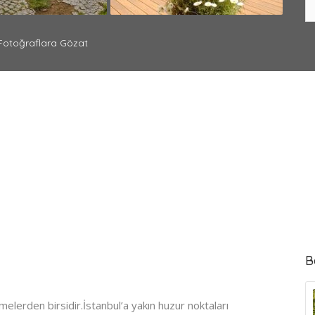
otoğraflara Gözat
B
melerden birsidir.İstanbul’a yakın huzur noktaları