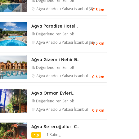
İlk Değerlendiren Sen ol!
Ağva
Anadolu Yakası
İstanbul
Şile
0.3 km
Ağva Paradise Hotel..
İlk Değerlendiren Sen ol!
Ağva
Anadolu Yakası
İstanbul
Şile
0.5 km
Ağva Gizemli Nehir B..
İlk Değerlendiren Sen ol!
Ağva
Anadolu Yakası
İstanbul
0.6 km
Ağva Orman Evleri..
İlk Değerlendiren Sen ol!
Ağva
Anadolu Yakası
İstanbul
0.8 km
Ağva Seferoğulları C..
1 Rating
1.0