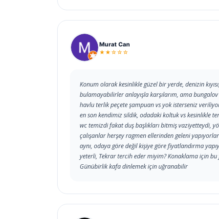
Murat Can
★★☆☆☆
Konum olarak kesinlikle güzel bir yerde, denizin kıyısı
bulamayabilirler anlayışla karşılarım, ama bungalov 
havlu terlik peçete şampuan vs yok isterseniz veriliy
en son kendimiz sildik, odadaki koltuk vs kesinlikle 
wc temizdi fakat duş başlıkları bitmiş vaziyetteydi, yö
çalışanlar herşey ragmen ellerinden geleni yapıyorlar.
aynı, odaya göre değil kişiye göre fiyatlandırma yapıy
yeterli, Tekrar tercih eder miyim? Konaklama için bu f
Günübirlik kafa dinlemek için uğranabilir