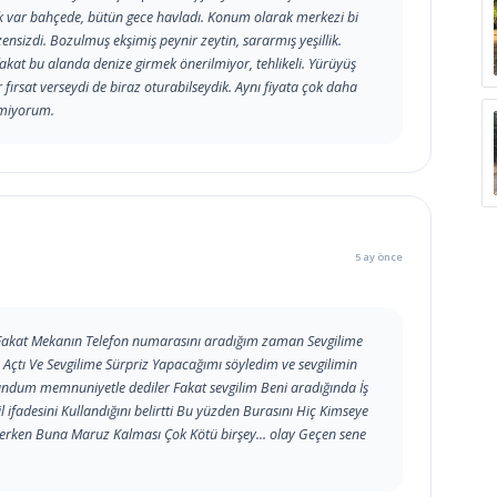
k var bahçede, bütün gece havladı. Konum olarak merkezi bi
ensizdi. Bozulmuş ekşimiş peynir zeytin, sararmış yeşillik.
fakat bu alanda denize girmek önerilmiyor, tehlikeli. Yürüyüş
 fırsat verseydi de biraz oturabilseydik. Aynı fiyata çok daha
etmiyorum.
5 ay önce
 Fakat Mekanın Telefon numarasını aradığım zaman Sevgilime
Açtı Ve Sevgilime Sürpriz Yapacağımı söyledim ve sevgilimin
undum memnuniyetle dediler Fakat sevgilim Beni aradığında İş
ifadesini Kullandığını belirtti Bu yüzden Burasını Hiç Kimseye
erken Buna Maruz Kalması Çok Kötü birşey... olay Geçen sene