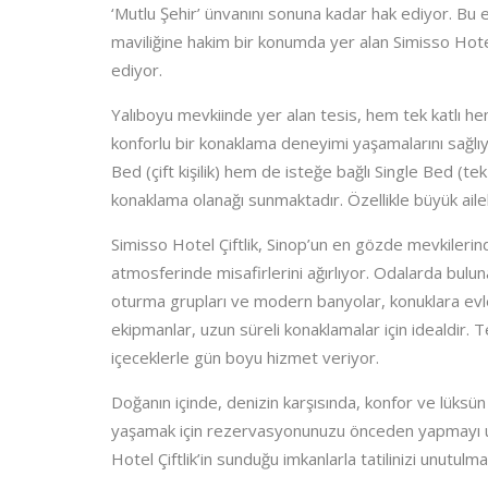
‘Mutlu Şehir’ ünvanını sonuna kadar hak ediyor. Bu 
maviliğine hakim bir konumda yer alan Simisso Hotel
ediyor.
Yalıboyu mevkiinde yer alan tesis, hem tek katlı he
konforlu bir konaklama deneyimi yaşamalarını sağl
Bed (çift kişilik) hem de isteğe bağlı Single Bed (tek
konaklama olanağı sunmaktadır. Özellikle büyük ailele
Simisso Hotel Çiftlik, Sinop’un en gözde mevkilerin
atmosferinde misafirlerini ağırlıyor. Odalarda buluna
oturma grupları ve modern banyolar, konuklara evle
ekipmanlar, uzun süreli konaklamalar için idealdir. 
içeceklerle gün boyu hizmet veriyor.
Doğanın içinde, denizin karşısında, konfor ve lüksün
yaşamak için rezervasyonunuzu önceden yapmayı unu
Hotel Çiftlik’in sunduğu imkanlarla tatilinizi unutulma