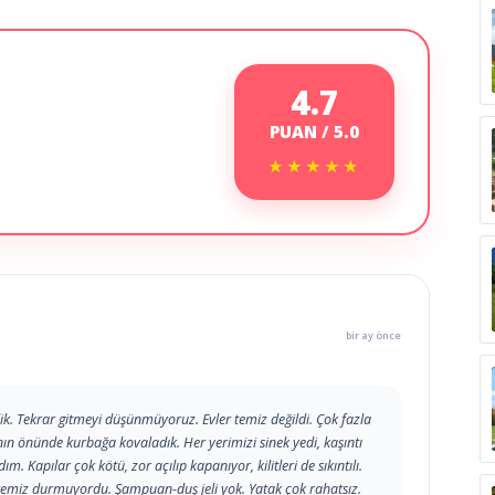
4.7
PUAN / 5.0
★★★★★
★★★★★
bir ay önce
k. Tekrar gitmeyi düşünmüyoruz. Evler temiz değildi. Çok fazla
n önünde kurbağa kovaladık. Her yerimizi sinek yedi, kaşıntı
m. Kapılar çok kötü, zor açılıp kapanıyor, kilitleri de sıkıntılı.
k temiz durmuyordu. Şampuan-duş jeli yok. Yatak çok rahatsız.