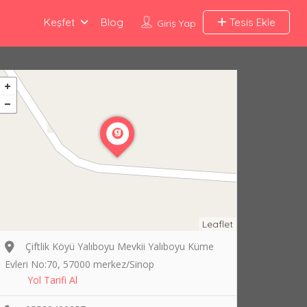
Keşfet
Blog
Tesis Ekle
Giriş Yap
Leaflet
Çiftlik Köyü Yalıboyu Mevkii Yalıboyu Küme
Evleri No:70, 57000 merkez/Sinop
Yol Tarifi Al