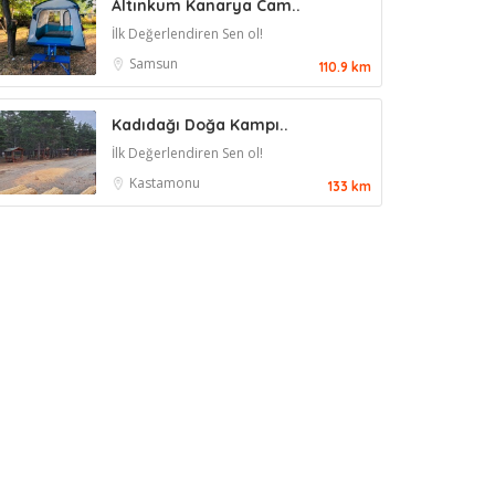
Altınkum Kanarya Cam..
İlk Değerlendiren Sen ol!
Samsun
110.9 km
Kadıdağı Doğa Kampı..
İlk Değerlendiren Sen ol!
Kastamonu
133 km