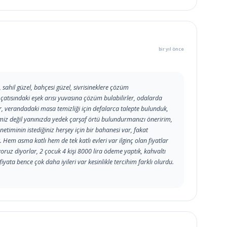
bir yıl önce
, sahil güzel, bahçesi güzel, sivrisineklere çözüm
çatısındaki eşek arısı yuvasına çözüm bulabilirler, odalarda
or, verandadaki masa temizliği için defalarca talepte bulunduk,
temiz değil yanınızda yedek çarşaf örtü bulundurmanızı öneririm,
netiminin istediğiniz herşey için bir bahanesi var, fakat
 Hem asma katlı hem de tek katlı evleri var ilginç olan fiyatlar
oruz diyorlar, 2 çocuk 4 kişi 8000 lira ödeme yaptık, kahvaltı
iyata bence çok daha iyileri var kesinlikle tercihim farklı olurdu.