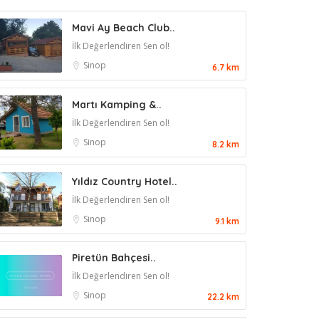
Mavi Ay Beach Club..
İlk Değerlendiren Sen ol!
Sinop
6.7 km
Martı Kamping &..
İlk Değerlendiren Sen ol!
Sinop
8.2 km
Yıldız Country Hotel..
İlk Değerlendiren Sen ol!
Sinop
9.1 km
Piretün Bahçesi..
İlk Değerlendiren Sen ol!
Sinop
22.2 km