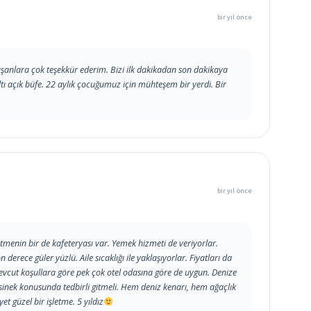
bir yıl önce
lışanlara çok teşekkür ederim. Bizi ilk dakikadan son dakikaya
tı açık büfe. 22 aylık çocuğumuz için mühteşem bir yerdi. Bir
bir yıl önce
şletmenin bir de kafeteryası var. Yemek hizmeti de veriyorlar.
 derece güler yüzlü. Aile sıcaklığı ile yaklaşıyorlar. Fiyatları da
vcut koşullara göre pek çok otel odasına göre de uygun. Denize
isinek konusunda tedbirli gitmeli. Hem deniz kenarı, hem ağaçlık
et güzel bir işletme. 5 yıldız