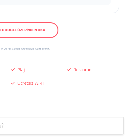
I GOOGLE ÜZERİNDEN OKU
lık Olarak Google Aracılığıyla Güncellenir.
Plaj
Restoran
Ücretsiz Wi-Fi
u?