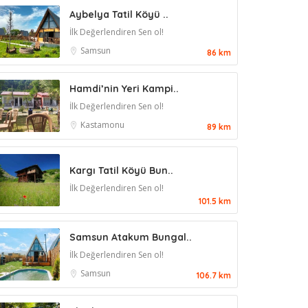
Aybelya Tatil Köyü ..
İlk Değerlendiren Sen ol!
Samsun
86 km
Hamdi’nin Yeri Kampi..
İlk Değerlendiren Sen ol!
Kastamonu
89 km
Kargı Tatil Köyü Bun..
İlk Değerlendiren Sen ol!
101.5 km
Samsun Atakum Bungal..
İlk Değerlendiren Sen ol!
Samsun
106.7 km