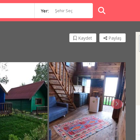
Şehir Seç
Yer:
Kaydet
Paylaş