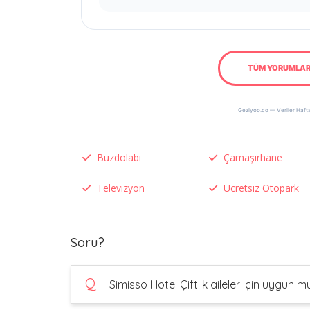
TÜM YORUMLAR
Geziyoo.co — Veriler Hafta
Buzdolabı
Çamaşırhane
Televizyon
Ücretsiz Otopark
Soru?
Q
Simisso Hotel Çiftlik aileler için uygun m