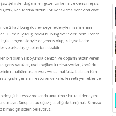
eşsiz şehirde, doğanın en güzel tonlarına ve denizin eşsiz
 Çiftlik, konuklarına huzurlu bir konaklama deneyimi vaat
m de 2 katlı bungalov ev seçenekleriyle misafirlerinin
ıyor. 35 m² büyüklüğündeki bu bungalov evler, hem French
 kişilik) seçenekleriyle döşenmiş olup, 4 kişiye kadar
r ve arkadaş grupları için idealdir.
den biri olan Yalıboyu’nda denizin ve doğanın huzur veren
n geniş yataklar, uydu bağlantılı televizyonlar, konforlu
rinin rahatlığını aratmıyor. Ayrıca mutfakta bulunan tüm
Tesis içinde yer alan restoran ve kafe, lezzetli yemekler ve
 birleştiği bu eşsiz mekanda unutulmaz bir tatil deneyimi
tmayın. Sinop’un bu eşsiz güzelliği ile tanışmak, Simisso
z kılmak için sizleri bekliyoruz.