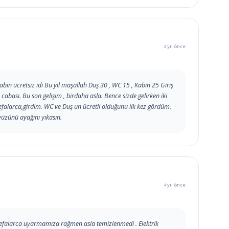
2 yıl önce
abin ücretsiz idi Bu yıl maşallah Duş 30 , WC 15 , Kabin 25 Giriş
cabası. Bu son gelişim , birdaha asla. Bence sizde gelirken iki
defalarca,girdim. WC ve Duş un ücretli olduğunu ilk kez gördüm.
yüzünü ayağını yıkasın.
4 yıl önce
defalarca uyarmamıza rağmen asla temizlenmedi . Elektrik