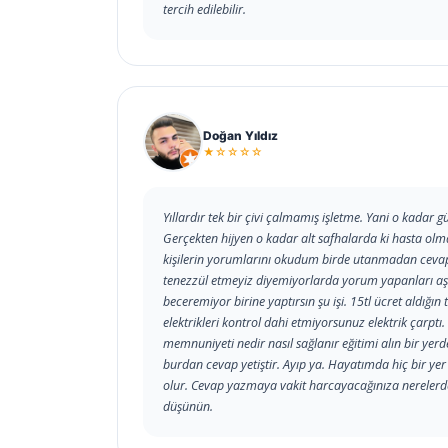
tercih edilebilir.
Doğan Yıldız
★☆☆☆☆
Yıllardır tek bir çivi çalmamış işletme. Yani o kadar g
Gerçekten hijyen o kadar alt safhalarda ki hasta olm
kişilerin yorumlarını okudum birde utanmadan cevap y
tenezzül etmeyiz diyemiyorlarda yorum yapanları aşa
beceremiyor birine yaptırsın şu işi. 15tl ücret aldığı
elektrikleri kontrol dahi etmiyorsunuz elektrik çarptı.
memnuniyeti nedir nasıl sağlanır eğitimi alın bir yer
burdan cevap yetiştir. Ayıp ya. Hayatımda hiç bir ye
olur. Cevap yazmaya vakit harcayacağınıza nerelerde ya
düşünün.