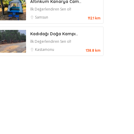
Altınkum Kanarya Cam..
İlk Değerlendiren Sen ol!
Samsun
112.1 km
Kadıdağı Doğa Kampı..
İlk Değerlendiren Sen ol!
Kastamonu
138.8 km