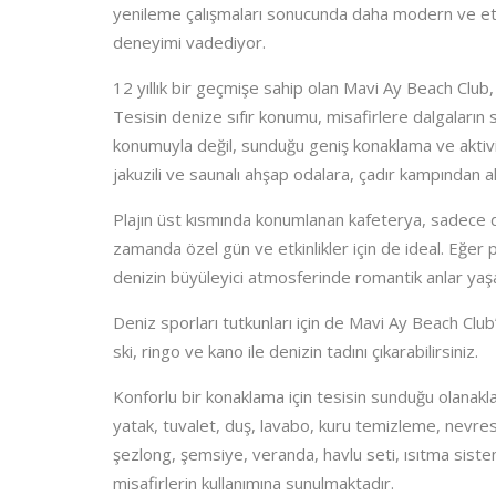
yenileme çalışmaları sonucunda daha modern ve etki
deneyimi vadediyor.
12 yıllık bir geçmişe sahip olan Mavi Ay Beach Club,
Tesisin denize sıfır konumu, misafirlere dalgaların
konumuyla değil, sunduğu geniş konaklama ve aktivi
jakuzili ve saunalı ahşap odalara, çadır kampından
Plajın üst kısmında konumlanan kafeterya, sadece de
zamanda özel gün ve etkinlikler için de ideal. Eğer pl
denizin büyüleyici atmosferinde romantik anlar yaşay
Deniz sporları tutkunları için de Mavi Ay Beach Club
ski, ringo ve kano ile denizin tadını çıkarabilirsiniz.
Konforlu bir konaklama için tesisin sunduğu olanakla
yatak, tuvalet, duş, lavabo, kuru temizleme, nevre
şezlong, şemsiye, veranda, havlu seti, ısıtma siste
misafirlerin kullanımına sunulmaktadır.