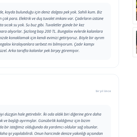
de, koyda bulunduğu için deniz dalgası pek yok. Sahili kum. Biz
n çok para. Elektrik ve duş tuvalet imkanı var. Çadırların üstüne
a sıcak su yok. Su buz gibi. Tuvaletler günde bir kez
para alıyorlar. Şezlong başı 200 TL. Bungalov evlerde kalanlara
nizde konaklamak için kendi evimizi getiriyoruz. Böyle bir ayrım
ungalov kiralayanlara serbest mi bilmiyorum. Çadır kampı
zel. Arka tarafta kalanlar pek birşey göremiyor.
bir yıl önce
 düzgün hale getirebilir. İki oda aldık biri diğerine göre daha
ak ve başlığı ayırmışlar. Günübirlik kaldığımız için bizim
 bir isteğimiz olduğunda da yardımcı oldular sağ olsunlar.
daha iyi yapılabilirdi. Onun haricinde denize yakınlığı açısından