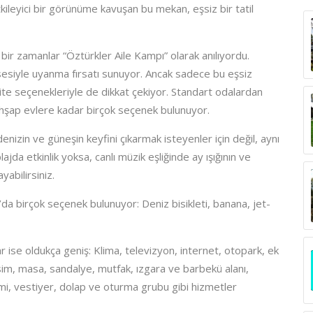
leyici bir görünüme kavuşan bu mekan, eşsiz bir tatil
 bir zamanlar “Öztürkler Aile Kampı” olarak anılıyordu.
 sesiyle uyanma fırsatı sunuyor. Ancak sadece bu eşsiz
te seçenekleriyle de dikkat çekiyor. Standart odalardan
 ahşap evlere kadar birçok seçenek bulunuyor.
nizin ve güneşin keyfini çıkarmak isteyenler için değil, aynı
ajda etkinlik yoksa, canlı müzik eşliğinde ay ışığının ve
abilirsiniz.
’da birçok seçenek bulunuyor: Deniz bisikleti, banana, jet-
r ise oldukça geniş: Klima, televizyon, internet, otopark, ek
sim, masa, sandalye, mutfak, ızgara ve barbekü alanı,
mi, vestiyer, dolap ve oturma grubu gibi hizmetler