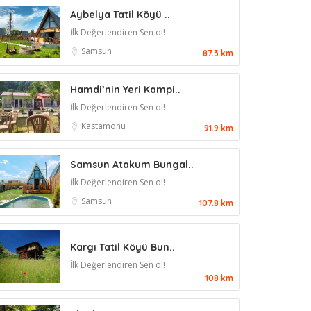
Aybelya Tatil Köyü ..
İlk Değerlendiren Sen ol!
Samsun
87.3 km
Hamdi’nin Yeri Kampi..
İlk Değerlendiren Sen ol!
Kastamonu
91.9 km
Samsun Atakum Bungal..
İlk Değerlendiren Sen ol!
Samsun
107.8 km
Kargı Tatil Köyü Bun..
İlk Değerlendiren Sen ol!
108 km