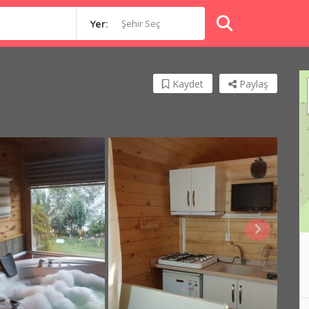
Şehir Seç
Yer:
Kaydet
Paylaş