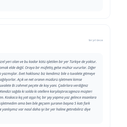
bir yıl önce
üzel yeri olan ve bu kadar kötü işletilen bir yer Türkiye de yoktur.
amak elde değil. Oraya bir müfettiş gelse mühür vururlar. Diğer
azmışlar. Evet haklısınız biz kendimiz bile o tuvalete gitmeye
ğılıyorlar. Açık ve net oranın müdürü işletmeni kimse
n tuvalete Bi zahmet peçete de koy yani. Çadırlara verdiğiniz
 Kendizi sağda ki solda ki otellere karşılaştıracagınıza müşteri
den. Koskaca kış yat aşşa hiç bir şey yapma yaz gelince insanlara
r işletmedim ama ben bile geçsem şuranın başına 5 katı fark
nlışımız var nasıl daha iyi bir yer haline getirebiliriz diye