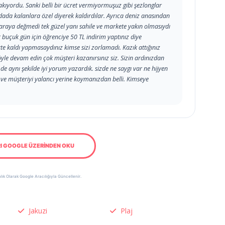
u akıyordu. Sanki belli bir ücret vermiyormuşuz gibi şezlonglar
 odada kalanlara özel diyerek kaldırdılar. Ayrıca deniz anasından
paraya değmedi tek güzel yanı sahile ve markete yakın olmasıydı
ir buçuk gün için öğrenciye 50 TL indirim yaptınız diye
e kaldı yapmasaydınız kimse sizi zorlamadı. Kazık attığınız
öyle devam edin çok müşteri kazanırsınız siz. Sizin ardınızdan
de aynı şekilde iyi yorum yazardık. sizde ne saygı var ne hijyen
 ve müşteriyi yalancı yerine koymanızdan belli. Kimseye
I GOOGLE ÜZERİNDEN OKU
lık Olarak Google Aracılığıyla Güncellenir.
Jakuzi
Plaj