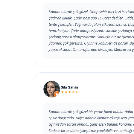
Konum olarak çok güzel. Sinop şehir merkezi icerisin
çadırda kaldık. Çadır başı 800 TL ücret dediler. Cidde
tente çekmişler. Yağmurda falan etkilenmezsiniz. Duşt
temizleniyor. Çadır kampcisiysaniz sahilde şezlonga 
şezlong parası almiyorlarmis. Sonuçta biz de işletme
yapmak çok gereksiz. Giyinme kabinleri de paralı. B
yapacaksanız. On taraflardan kiralayın. Manzarası gü
Sıla Şahin
★★★☆☆
Konum olarak çok güzel bir yerde fakat odalar daha iyi
iyi ve düzgündü. Diğer odanın kliması akıttığı için yat
açımızdan sorun olmadı. Şans eseri bulduk konumu da
Sadece biraz daha iyileştirme yapılabilir ve temizliği 