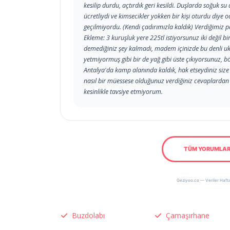
kesilip durdu, açtırdık geri kesildi. Duşlarda soğuk s
ücretliydi ve kimsecikler yokken bir kişi oturdu diye
geçilmiyordu. (Kendi çadırımızla kaldık) Verdiğimiz 
Ekleme: 3 kuruşluk yere 225tl istiyorsunuz iki değil b
demediğiniz şey kalmadı, madem içinizde bu denli ukt
yetmiyormuş gibi bir de yağ gibi üste çıkıyorsunuz, b
Antalya'da kamp alanında kaldık, hak etseydiniz size 
nasıl bir müessese olduğunuz verdiğiniz cevaplardan
kesinlikle tavsiye etmiyorum.
TÜM YORUMLAR
Geziyoo.co — Veriler Hafta
Buzdolabı
Çamaşırhane