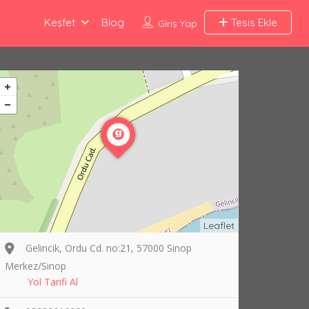
Keşfet
Blog
Tesis Ekle
Giriş Yap
Leaflet
Gelincik, Ordu Cd. no:21, 57000 Sinop
Merkez/Sinop
Yol Tarifi Al