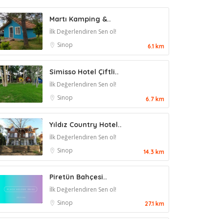
Martı Kamping &..
İlk Değerlendiren Sen ol!
Sinop
6.1 km
Simisso Hotel Çiftli..
İlk Değerlendiren Sen ol!
Sinop
6.7 km
Yıldız Country Hotel..
İlk Değerlendiren Sen ol!
Sinop
14.3 km
Piretün Bahçesi..
İlk Değerlendiren Sen ol!
Sinop
27.1 km