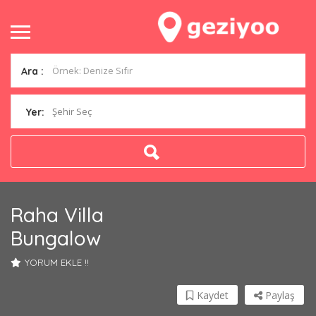
Ara :
Şehir Seç
Yer:
Raha Villa
Bungalow
YORUM EKLE !!
Kaydet
Paylaş