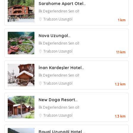
Sarahome Apart Otel..
İlk Değerlendiren Sen ol!
Trabzon
Uzungöl
1 km
Nova Uzungol..
İlk Değerlendiren Sen ol!
Trabzon
Uzungöl
1.1 km
İnan Kardeşler Hotel..
İlk Değerlendiren Sen ol!
Trabzon
Uzungöl
1.2 km
New Doga Resort..
İlk Değerlendiren Sen ol!
Trabzon
Uzungöl
1.3 km
Royal Uzungöl Hotel ..