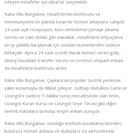
isteyen misafirler için ideal bir seçenektir.
Raha Villa Bungalow, misafirlerinin konforunu ve
memnuniyetini ön planda tutan bir hizmet anlayışına sahiptir.
24 saat açık resepsiyon, kuru temizleme/çamaşır yıkama
servisi ve valiz dolabı gibi olanaklar, misafirlerin ihtiyaçlarını
en iyi şekilde karşılamak için sunulan hizmetlerden sadece
birkaçıdır. Ayrıca 24 saat ücretli olarak hizmet veren gidiş-
dönüş havaalanı transfer servisi ve ücretsiz otopark imkanı
da misafirlerin konforunu artırır.
Raha Villa Bungalow, Çaykara’nın popüler turistik yerlerine
yakın konumuyla da dikkat çekiyor. Gölbaşı Mahallesi Camii ve
Uzungöl’e sadece 5 dakika sürüş mesafesinde olan tesis,
Uzungöl Kuran Kursu ve Uzungöl Seyir Terası gibi diğer
önemli noktalara da kolay erişim imkanı sunuyor.
Raha Villa Bungalow, sunduğu konforlu konaklama birimleri,
kusursuz hizmet anlayışı ve doğayla iç içe atmosferiyle