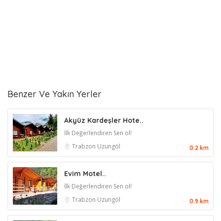
Benzer Ve Yakın Yerler
Akyüz Kardeşler Hote..
İlk Değerlendiren Sen ol!
Trabzon
Uzungöl
0.2 km
Evim Motel..
İlk Değerlendiren Sen ol!
Trabzon
Uzungöl
0.9 km