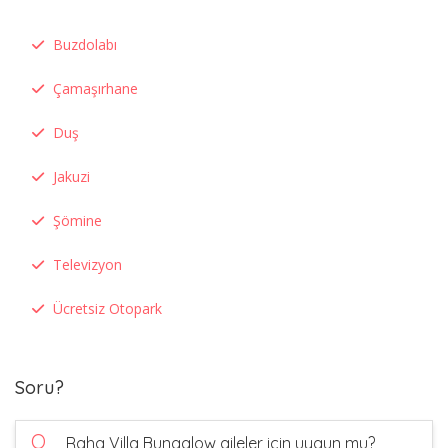
Buzdolabı
Çamaşırhane
Duş
Jakuzi
Şömine
Televizyon
Ücretsiz Otopark
Soru?
Q
Raha Villa Bungalow aileler için uygun mu?