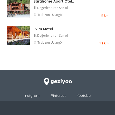
Sarahome Apart Otel..
İlk Değerlendiren Sen ol!
Trabzon
Uzungöl
1.1 km
Evim Motel..
İlk Değerlendiren Sen ol!
Trabzon
Uzungöl
1.2 km
Instgram
Pinterest
Youtube