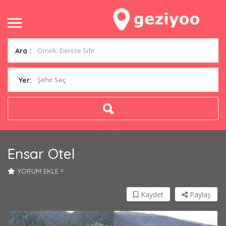
Ara :
Şehir Seç
Yer:
Ensar Otel
YORUM EKLE !!
Kaydet
Paylaş