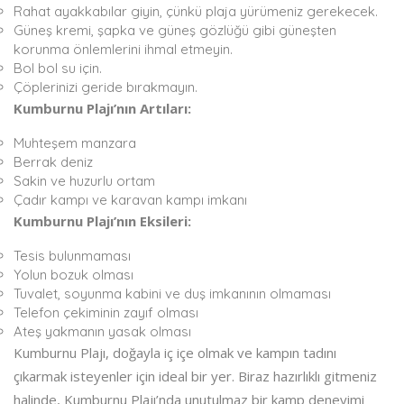
Rahat ayakkabılar giyin, çünkü plaja yürümeniz gerekecek.
Güneş kremi, şapka ve güneş gözlüğü gibi güneşten
korunma önlemlerini ihmal etmeyin.
Bol bol su için.
Çöplerinizi geride bırakmayın.
Kumburnu Plajı’nın Artıları:
Muhteşem manzara
Berrak deniz
Sakin ve huzurlu ortam
Çadır kampı ve karavan kampı imkanı
Kumburnu Plajı’nın Eksileri:
Tesis bulunmaması
Yolun bozuk olması
Tuvalet, soyunma kabini ve duş imkanının olmaması
Telefon çekiminin zayıf olması
Ateş yakmanın yasak olması
Kumburnu Plajı, doğayla iç içe olmak ve kampın tadını
çıkarmak isteyenler için ideal bir yer. Biraz hazırlıklı gitmeniz
halinde, Kumburnu Plajı’nda unutulmaz bir kamp deneyimi