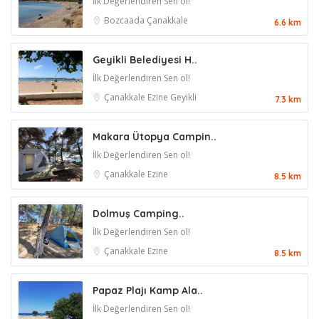
İlk Değerlendiren Sen ol!
Bozcaada
Çanakkale
6.6 km
Geyikli Belediyesi H..
İlk Değerlendiren Sen ol!
Çanakkale
Ezine
Geyikli
7.3 km
Makara Ütopya Campin..
İlk Değerlendiren Sen ol!
Çanakkale
Ezine
8.5 km
Dolmuş Camping..
İlk Değerlendiren Sen ol!
Çanakkale
Ezine
8.5 km
Papaz Plajı Kamp Ala..
İlk Değerlendiren Sen ol!