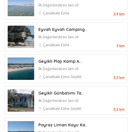
İlk Değerlendiren Sen ol!
Çanakkale
Ezine
2.9 km
Eyvah Eyvah Camping..
İlk Değerlendiren Sen ol!
Çanakkale
Ezine
3 km
Geyikli Plajı Kamp A..
İlk Değerlendiren Sen ol!
Çanakkale
Ezine
Geyikli
3.3 km
Geyikli Günbatımı Ta..
İlk Değerlendiren Sen ol!
Çanakkale
Ezine
Geyikli
5.2 km
Poyraz Liman Koyu Ka..