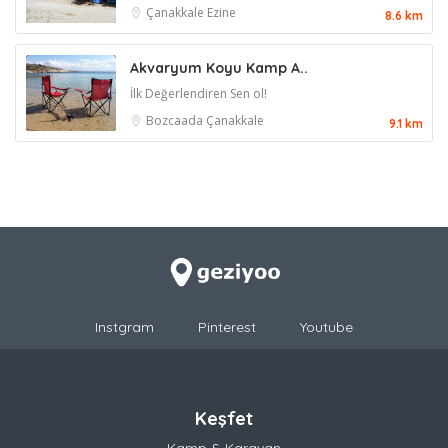
Çanakkale
Ezine
8.6 km
Akvaryum Koyu Kamp A..
İlk Değerlendiren Sen ol!
Bozcaada
Çanakkale
9.1 km
Instgram
Pinterest
Youtube
Keşfet
Kamp & Karavan