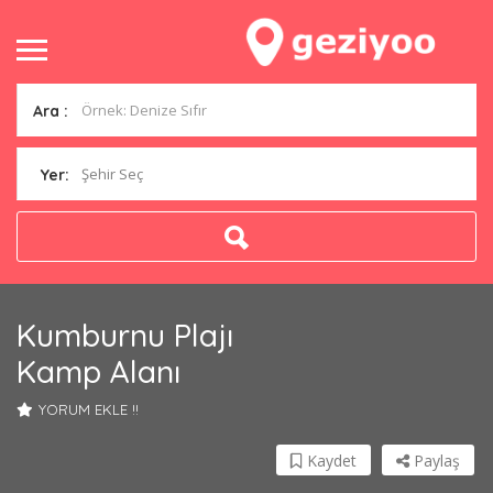
Ara :
Şehir Seç
Yer:
Kumburnu Plajı
Kamp Alanı
YORUM EKLE !!
Kaydet
Paylaş