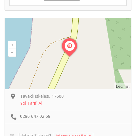
Leaflet
Tavaklı İskelesi, 17600
Yol Tarifi Al
0286 647 02 68
İşletme Sizin mi?