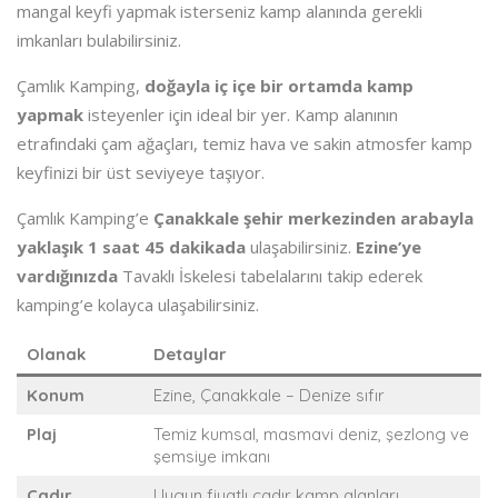
mangal keyfi yapmak isterseniz kamp alanında gerekli
imkanları bulabilirsiniz.
Çamlık Kamping,
doğayla iç içe bir ortamda kamp
yapmak
isteyenler için ideal bir yer. Kamp alanının
etrafındaki çam ağaçları, temiz hava ve sakin atmosfer kamp
keyfinizi bir üst seviyeye taşıyor.
Çamlık Kamping’e
Çanakkale şehir merkezinden arabayla
yaklaşık 1 saat 45 dakikada
ulaşabilirsiniz.
Ezine’ye
vardığınızda
Tavaklı İskelesi tabelalarını takip ederek
kamping’e kolayca ulaşabilirsiniz.
Olanak
Detaylar
Konum
Ezine, Çanakkale – Denize sıfır
Plaj
Temiz kumsal, masmavi deniz, şezlong ve
şemsiye imkanı
Çadır
Uygun fiyatlı çadır kamp alanları