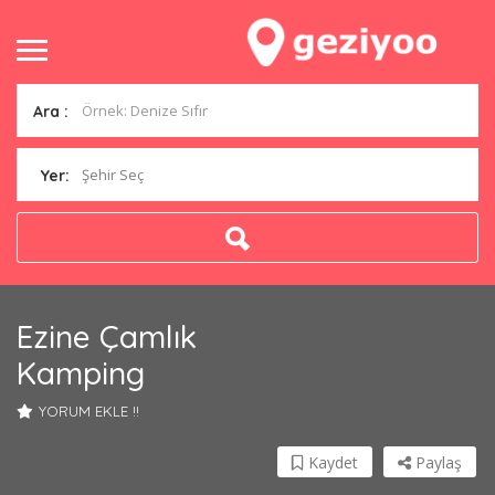
Ara :
Şehir Seç
Yer:
Ezine Çamlık
Kamping
YORUM EKLE !!
Kaydet
Paylaş