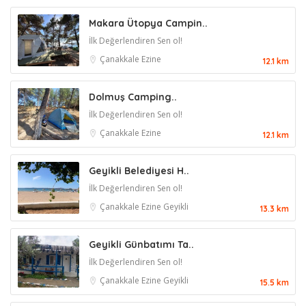
Makara Ütopya Campin..
İlk Değerlendiren Sen ol!
Çanakkale
Ezine
12.1 km
Dolmuş Camping..
İlk Değerlendiren Sen ol!
Çanakkale
Ezine
12.1 km
Geyikli Belediyesi H..
İlk Değerlendiren Sen ol!
Çanakkale
Ezine
Geyikli
13.3 km
Geyikli Günbatımı Ta..
İlk Değerlendiren Sen ol!
Çanakkale
Ezine
Geyikli
15.5 km