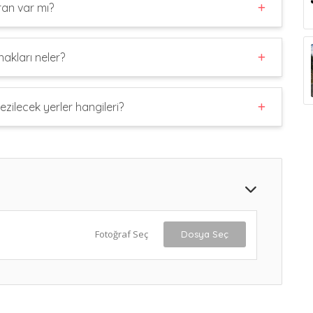
ran var mı?
akları neler?
zilecek yerler hangileri?
Fotoğraf Seç
Dosya Seç