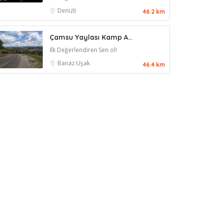
Denizli
46.2 km
Çamsu Yaylası Kamp A..
İlk Değerlendiren Sen ol!
Banaz
Uşak
46.4 km