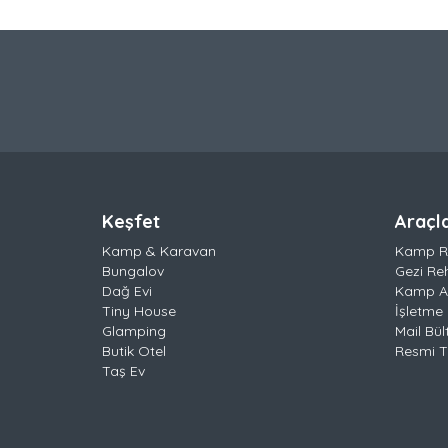
Keşfet
Araçl
Kamp & Karavan
Kamp R
Bungalov
Gezi Re
Dağ Evi
Kamp Al
Tiny House
İşletme 
Glamping
Mail Bül
Butik Otel
Resmi Ta
Taş Ev