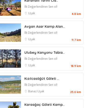
Karahallı Tarihi Cla..
İlk Değerlendiren Sen ol!
Uşak
4.8 km
Avgan Asar Kamp Alan..
İlk Değerlendiren Sen ol!
Uşak
11.7 km
Ulubey Kanyonu Tabia..
İlk Değerlendiren Sen ol!
Uşak
18.9 km
Kızılcasöğüt Göleti ..
İlk Değerlendiren Sen ol!
Banaz
Uşak
25.6 km
Karaağaç Göleti Kamp..