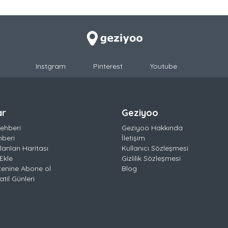
Instgram
Pinterest
Youtube
ar
Geziyoo
ehberi
Geziyoo Hakkında
hberi
İletişim
anları Haritası
Kullanıcı Sözleşmesi
Ekle
Gizlilik Sözleşmesi
tenine Abone ol
Blog
til Günleri