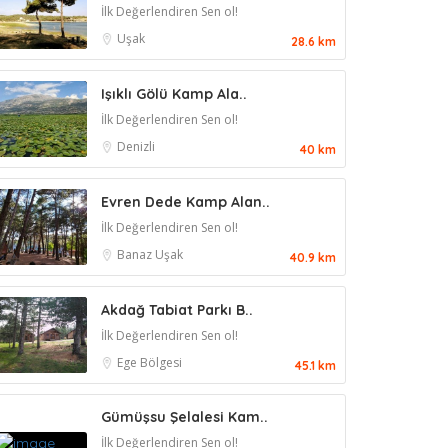
İlk Değerlendiren Sen ol!
Uşak
28.6 km
Işıklı Gölü Kamp Ala..
İlk Değerlendiren Sen ol!
Denizli
40 km
Evren Dede Kamp Alan..
İlk Değerlendiren Sen ol!
Banaz
Uşak
40.9 km
Akdağ Tabiat Parkı B..
İlk Değerlendiren Sen ol!
Ege Bölgesi
45.1 km
Gümüşsu Şelalesi Kam..
İlk Değerlendiren Sen ol!