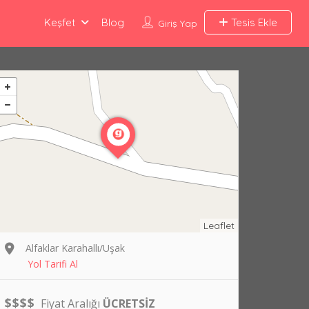
Keşfet
Blog
Tesis Ekle
Giriş Yap
Leaflet
Alfaklar Karahallı/Uşak
Yol Tarifi Al
$
$
$
$
Fiyat Aralığı
ÜCRETSİZ