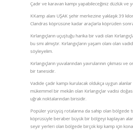
Çadır ve karavan kampı yapabileceğiniz düzlük ve yeşi
KKamp alanı UŞAK şehir merkezine yaklaşık 39 kilome
Clandras köprüsüne kadar araçlarla köprüden sonra 
Kırlangıçların uçuştuğu harika bir vadi olan Kırlangıç
bu smi almıştır. Kırlangıçların yaşam olanı olan vadid
söyleyelim.
Kırlangıçların yuvalarından yavrularının çıkması v
bir tanesidir.
Vadide çadır kampı kurulacak oldukça uygun alanlar v
mükemmel bir mekân olan Kırlangıçlar vadisi doğasev
uğrak noktalarından birisidir.
Popüler yürüyüş rotalarına da sahip olan bölgede t
köprüsüyle beraber büyük bir bölgeyi kaplayan alan
seyir yerleri olan bölgede birçok kişi kamp için kon