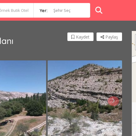
Şehir Seç
Yer:
Kaydet
Paylaş
lanı