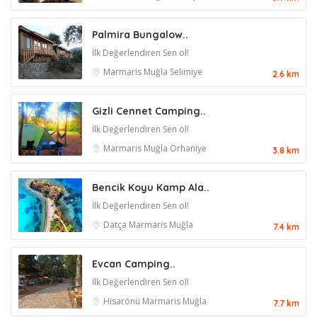
Palmira Bungalow..
İlk Değerlendiren Sen ol!
Marmaris
Muğla
Selimiye
2.6 km
Gizli Cennet Camping..
İlk Değerlendiren Sen ol!
Marmaris
Muğla
Orhaniye
3.8 km
Bencik Koyu Kamp Ala..
İlk Değerlendiren Sen ol!
Datça
Marmaris
Muğla
7.4 km
Evcan Camping..
İlk Değerlendiren Sen ol!
Hisarönü
Marmaris
Muğla
7.7 km