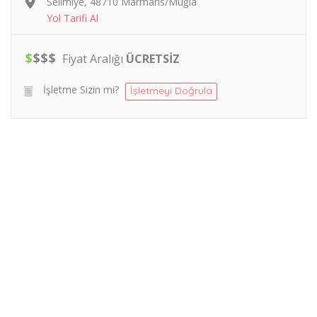
Selimiye, 48710 Marmaris/Muğla
Yol Tarifi Al
$
$
$
$
Fiyat Aralığı
ÜCRETSİZ
İşletme Sizin mi?
İşletmeyi Doğrula