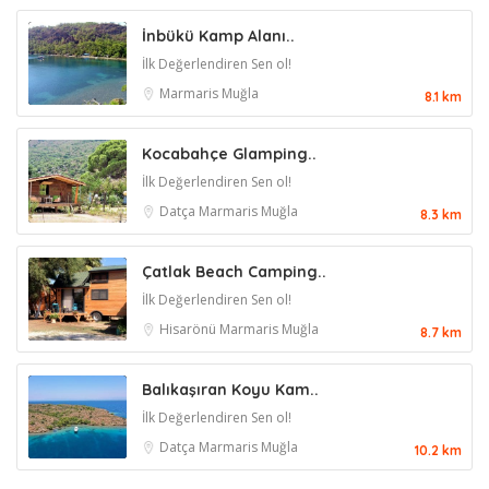
İnbükü Kamp Alanı..
İlk Değerlendiren Sen ol!
Marmaris
Muğla
8.1 km
Kocabahçe Glamping..
İlk Değerlendiren Sen ol!
Datça
Marmaris
Muğla
8.3 km
Çatlak Beach Camping..
İlk Değerlendiren Sen ol!
Hisarönü
Marmaris
Muğla
8.7 km
Balıkaşıran Koyu Kam..
İlk Değerlendiren Sen ol!
Datça
Marmaris
Muğla
10.2 km