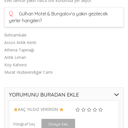
Evet denize yakın hatta sıfır konumda yer alıyor.
Q
Gülhan Motel & Bungalov'a yakın gezilecek
yerler hangileri?
Behramkale
Assos Antik Kenti
Athena Tapınağı
Antik Liman
Köy Kahvesi
Murat Hüdavendigar Cami
YORUMUNU BURADAN EKLE
KAÇ YILDIZ VERİRSİN
Fotoğraf Seç
Dosya Seç