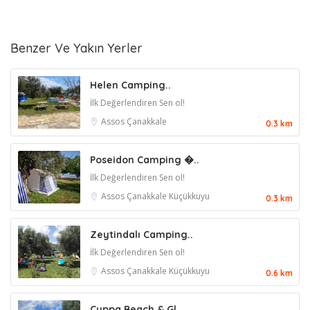
Benzer Ve Yakın Yerler
Helen Camping..
İlk Değerlendiren Sen ol!
Assos
Çanakkale
0.3 km
Poseidon Camping �..
İlk Değerlendiren Sen ol!
Assos
Çanakkale
Küçükkuyu
0.3 km
Zeytindalı Camping..
İlk Değerlendiren Sen ol!
Assos
Çanakkale
Küçükkuyu
0.6 km
Cuppa Beach & Gl..