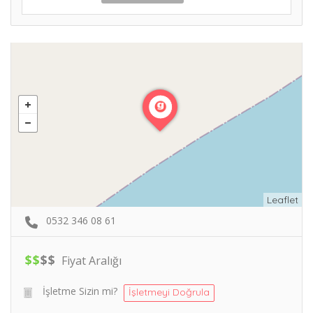
Leaflet
0532 346 08 61
$
$
$
$
Fiyat Aralığı
İşletme Sizin mi?
İşletmeyi Doğrula