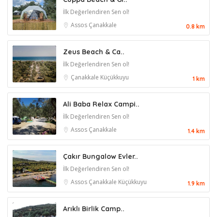
İlk Değerlendiren Sen ol!
Assos
Çanakkale
0.8 km
Zeus Beach & Ca..
İlk Değerlendiren Sen ol!
Çanakkale
Küçükkuyu
1 km
Ali Baba Relax Campi..
İlk Değerlendiren Sen ol!
Assos
Çanakkale
1.4 km
Çakır Bungalow Evler..
İlk Değerlendiren Sen ol!
Assos
Çanakkale
Küçükkuyu
1.9 km
Arıklı Birlik Camp..