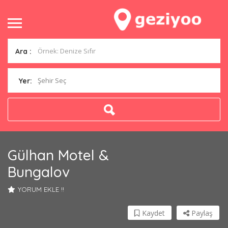
Ara :
Şehir Seç
Yer:
Gülhan Motel &
Bungalov
YORUM EKLE !!
Kaydet
Paylaş