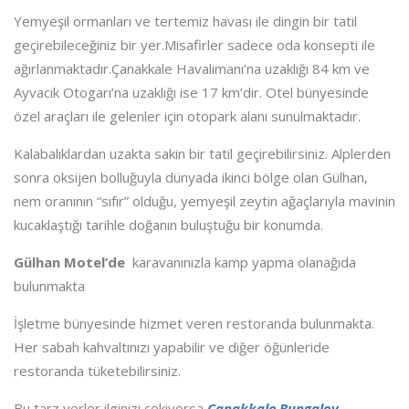
Yemyeşil ormanları ve tertemiz havası ile dingin bir tatil
geçirebileceğiniz bir yer.Misafirler sadece oda konsepti ile
ağırlanmaktadır.Çanakkale Havalimanı’na uzaklığı 84 km ve
Ayvacık Otogarı’na uzaklığı ise 17 km’dir. Otel bünyesinde
özel araçları ile gelenler için otopark alanı sunulmaktadır.
Kalabalıklardan uzakta sakin bir tatil geçirebilirsiniz. Alplerden
sonra oksijen bolluğuyla dünyada ikinci bölge olan Gülhan,
nem oranının “sıfır” olduğu, yemyeşil zeytin ağaçlarıyla mavinin
kucaklaştığı tarihle doğanın buluştuğu bir konumda.
Gülhan Motel’de
karavanınızla kamp yapma olanağıda
bulunmakta
İşletme bünyesinde hizmet veren restoranda bulunmakta.
Her sabah kahvaltınızı yapabilir ve diğer öğünleride
restoranda tüketebilirsiniz.
Bu tarz yerler ilginizi çekiyorsa
Çanakkale Bungalov