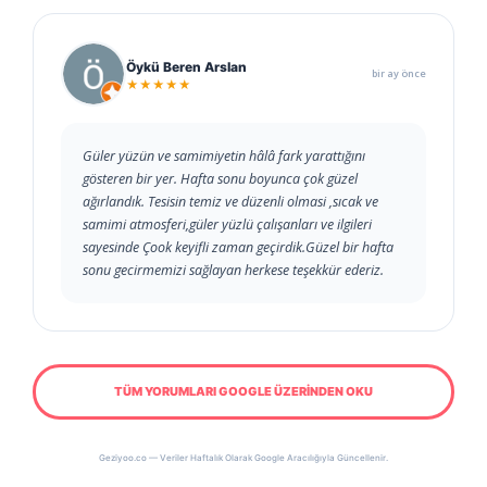
Öykü Beren Arslan
bir ay önce
★★★★★
Güler yüzün ve samimiyetin hâlâ fark yarattığını
gösteren bir yer. Hafta sonu boyunca çok güzel
ağırlandık. Tesisin temiz ve düzenli olmasi ,sıcak ve
samimi atmosferi,güler yüzlü çalışanları ve ilgileri
sayesinde Çook keyifli zaman geçirdik.Güzel bir hafta
sonu gecirmemizi sağlayan herkese teşekkür ederiz.
TÜM YORUMLARI GOOGLE ÜZERİNDEN OKU
Geziyoo.co — Veriler Haftalık Olarak Google Aracılığıyla Güncellenir.