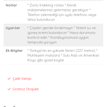
Notlar
* Zorlu trekking rotası * Kendi
malzemelerinizi getirmeniz gerekiyor *
Telefon çekmediği için uydu telefonu veya
telsiz bulundurun
Uyarılar
* Çöpleri geride bırakmayın * Yeterli su ve
güneş kremi bulundurun * Hava durumunu
kontrol edin * Kondisyonunuza uygun
tempoda yürüyün
Ek Bilgiler
* Türkiye’nin en yüksek feneri (227 metre) *
Muhteşem manzara * Sulu Ada ve Amerikan
Koyu gibi güzel koylar
Çadır Kampı
Ücretsiz Otopark