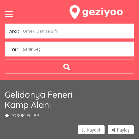
Ara :
Şehir Seç
Yer:
Gelidonya Feneri
Kamp Alanı
YORUM EKLE !!
Kaydet
Paylaş