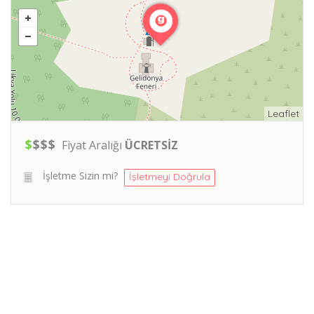
Leaflet
$
$
$
$
Fiyat Aralığı
ÜCRETSİZ
İşletme Sizin mi?
İşletmeyi Doğrula