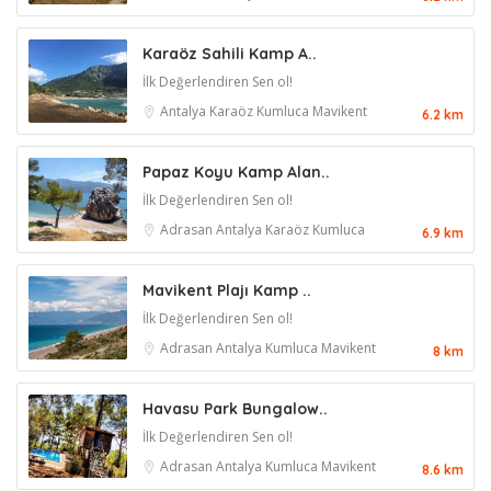
Karaöz Sahili Kamp A..
İlk Değerlendiren Sen ol!
Antalya
Karaöz
Kumluca
Mavikent
6.2 km
Papaz Koyu Kamp Alan..
İlk Değerlendiren Sen ol!
Adrasan
Antalya
Karaöz
Kumluca
6.9 km
Mavikent Plajı Kamp ..
İlk Değerlendiren Sen ol!
Adrasan
Antalya
Kumluca
Mavikent
8 km
Havasu Park Bungalow..
İlk Değerlendiren Sen ol!
Adrasan
Antalya
Kumluca
Mavikent
8.6 km