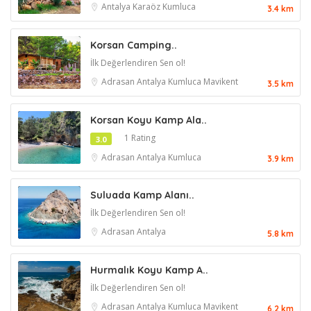
Antalya
Karaöz
Kumluca
3.4 km
Korsan Camping..
İlk Değerlendiren Sen ol!
Adrasan
Antalya
Kumluca
Mavikent
3.5 km
Korsan Koyu Kamp Ala..
1 Rating
3.0
Adrasan
Antalya
Kumluca
3.9 km
Suluada Kamp Alanı..
İlk Değerlendiren Sen ol!
Adrasan
Antalya
5.8 km
Hurmalık Koyu Kamp A..
İlk Değerlendiren Sen ol!
Adrasan
Antalya
Kumluca
Mavikent
6.2 km