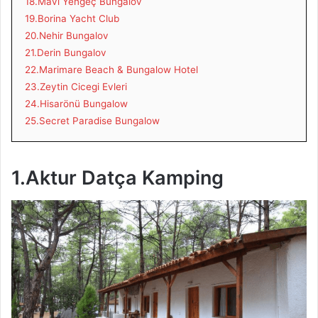
18.Mavi Yengeç Bungalov
19.Borina Yacht Club
20.Nehir Bungalov
21.Derin Bungalov
22.Marimare Beach & Bungalow Hotel
23.Zeytin Cicegi Evleri
24.Hisarönü Bungalow
25.Secret Paradise Bungalow
1.Aktur Datça Kamping