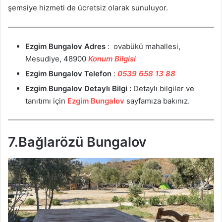
şemsiye hizmeti de ücretsiz olarak sunuluyor.
Ezgim Bungalov
Adres
: ovabükü mahallesi,
Mesudiye, 48900
Konum Bilgisi
Ezgim Bungalov
Telefon
:
0539 658 13 88
Ezgim Bungalov
Detaylı Bilgi :
Detaylı bilgiler ve
tanıtımı için
Ezgim Bungalov
sayfamıza bakınız.
7.Bağlarözü Bungalov