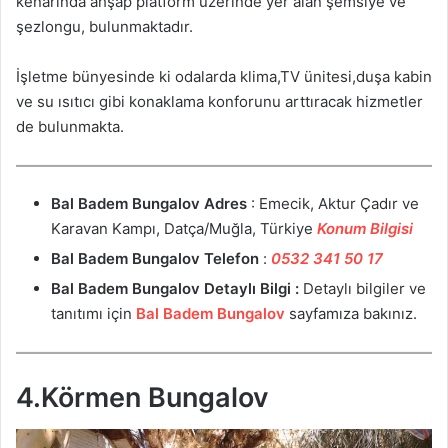
kenarında ahşap platform üzerinde yer alan şemsiye ve
şezlongu, bulunmaktadır.
İşletme bünyesinde ki odalarda klima,TV ünitesi,duşa kabin
ve su ısıtıcı gibi konaklama konforunu arttıracak hizmetler
de bulunmakta.
Bal Badem Bungalov
Adres
: Emecik, Aktur Çadır ve
Karavan Kampı, Datça/Muğla, Türkiye
Konum Bilgisi
Bal Badem Bungalov
Telefon
:
0532 341 50 17
Bal Badem Bungalov
Detaylı Bilgi :
Detaylı bilgiler ve
tanıtımı için
Bal Badem Bungalov
sayfamıza bakınız.
4.Körmen Bungalov