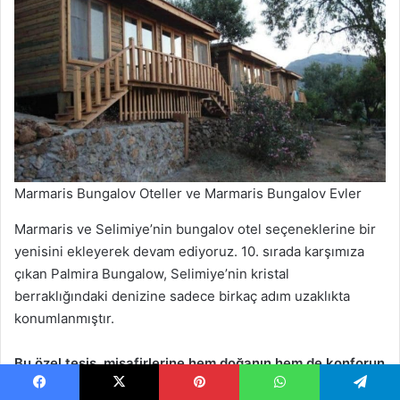
Marmaris Bungalov Oteller ve Marmaris Bungalov Evler
Marmaris ve Selimiye’nin bungalov otel seçeneklerine bir
yenisini ekleyerek devam ediyoruz. 10. sırada karşımıza
çıkan Palmira Bungalow, Selimiye’nin kristal
berraklığındaki denizine sadece birkaç adım uzaklıkta
konumlanmıştır.
Bu özel tesis, misafirlerine hem doğanın hem de konforun
tadını çıkarabileceği bir konaklama deneyimi sunuyor.
Facebook
X
Pinterest
WhatsApp
Telegram