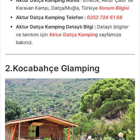
Aktur Datça Kamping
Adres
: Emecik, Aktur Çadır ve
Karavan Kampı, Datça/Muğla, Türkiye
Konum Bilgisi
Aktur Datça Kamping
Telefon
:
0252 724 61 68
Aktur Datça Kamping
Detaylı Bilgi :
Detaylı bilgiler
ve tanıtımı için
Aktur Datça Kampin
g sayfamıza
bakınız.
2.Kocabahçe Glamping