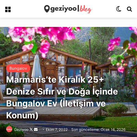
Menü
Dış gö
Ar
Anasayfa
/
Bungalov
Bungalov
Marmaris’te Kiralık 25+
Denize Sıfır ve Doğa İçinde
Bungalov Ev (İletişim ve
Konum)
Follow
Bir
Geziyoo
Ekim 7, 2022
Son güncelleme: Ocak 16, 2026
on
e-