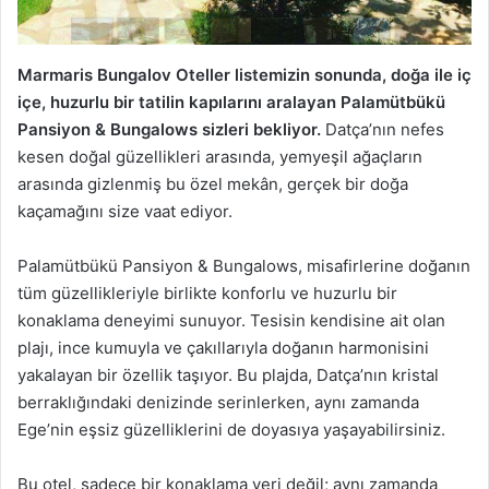
Marmaris Bungalov Oteller listemizin sonunda, doğa ile iç
içe, huzurlu bir tatilin kapılarını aralayan Palamütbükü
Pansiyon & Bungalows sizleri bekliyor.
Datça’nın nefes
kesen doğal güzellikleri arasında, yemyeşil ağaçların
arasında gizlenmiş bu özel mekân, gerçek bir doğa
kaçamağını size vaat ediyor.
Palamütbükü Pansiyon & Bungalows, misafirlerine doğanın
tüm güzellikleriyle birlikte konforlu ve huzurlu bir
konaklama deneyimi sunuyor. Tesisin kendisine ait olan
plajı, ince kumuyla ve çakıllarıyla doğanın harmonisini
yakalayan bir özellik taşıyor. Bu plajda, Datça’nın kristal
berraklığındaki denizinde serinlerken, aynı zamanda
Ege’nin eşsiz güzelliklerini de doyasıya yaşayabilirsiniz.
Bu otel, sadece bir konaklama yeri değil; aynı zamanda