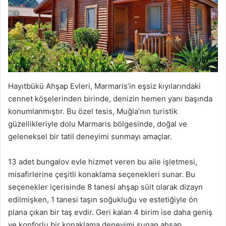
Hayıtbükü Ahşap Evleri, Marmaris’in eşsiz kıyılarındaki
cennet köşelerinden birinde, denizin hemen yanı başında
konumlanmıştır. Bu özel tesis, Muğla’nın turistik
güzellikleriyle dolu Marmaris bölgesinde, doğal ve
geleneksel bir tatil deneyimi sunmayı amaçlar.
13 adet bungalov evle hizmet veren bu aile işletmesi,
misafirlerine çeşitli konaklama seçenekleri sunar. Bu
seçenekler içerisinde 8 tanesi ahşap süit olarak dizayn
edilmişken, 1 tanesi taşın soğukluğu ve estetiğiyle ön
plana çıkan bir taş evdir. Geri kalan 4 birim ise daha geniş
ve konforlu bir konaklama deneyimi sunan ahşap