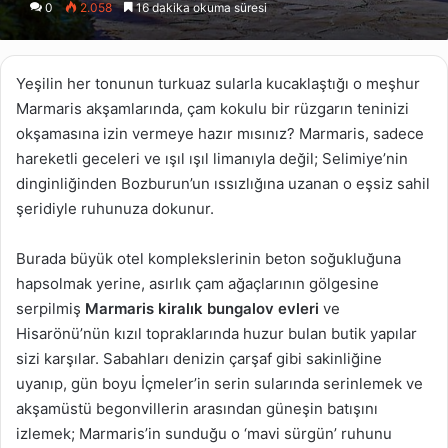
0
2.058
16 dakika okuma süresi
X
posta
göndermek
Yeşilin her tonunun turkuaz sularla kucaklaştığı o meşhur
Marmaris akşamlarında, çam kokulu bir rüzgarın teninizi
okşamasına izin vermeye hazır mısınız? Marmaris, sadece
hareketli geceleri ve ışıl ışıl limanıyla değil; Selimiye’nin
dinginliğinden Bozburun’un ıssızlığına uzanan o eşsiz sahil
şeridiyle ruhunuza dokunur.
Burada büyük otel komplekslerinin beton soğukluğuna
hapsolmak yerine, asırlık çam ağaçlarının gölgesine
serpilmiş
Marmaris kiralık bungalov evleri
ve
Hisarönü’nün kızıl topraklarında huzur bulan butik yapılar
sizi karşılar. Sabahları denizin çarşaf gibi sakinliğine
uyanıp, gün boyu İçmeler’in serin sularında serinlemek ve
akşamüstü begonvillerin arasından güneşin batışını
izlemek; Marmaris’in sunduğu o ‘mavi sürgün’ ruhunu