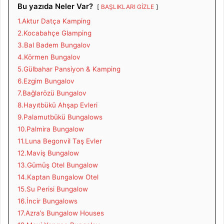
Bu yazıda Neler Var?
BAŞLIKLARI GİZLE
1.Aktur Datça Kamping
2.Kocabahçe Glamping
3.Bal Badem Bungalov
4.Körmen Bungalov
5.Gülbahar Pansiyon & Kamping
6.Ezgim Bungalov
7.Bağlarözü Bungalov
8.Hayıtbükü Ahşap Evleri
9.Palamutbükü Bungalows
10.Palmira Bungalow
11.Luna Begonvil Taş Evler
12.Maviş Bungalow
13.Gümüş Otel Bungalow
14.Kaptan Bungalow Otel
15.Su Perisi Bungalow
16.İncir Bungalows
17.Azra’s Bungalow Houses