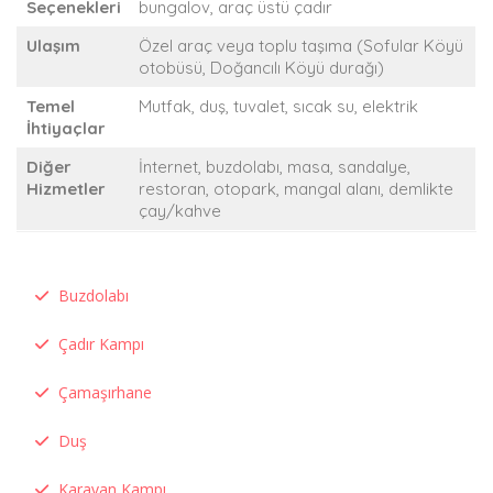
Seçenekleri
bungalov, araç üstü çadır
Ulaşım
Özel araç veya toplu taşıma (Sofular Köyü
otobüsü, Doğancılı Köyü durağı)
Temel
Mutfak, duş, tuvalet, sıcak su, elektrik
İhtiyaçlar
Diğer
İnternet, buzdolabı, masa, sandalye,
Hizmetler
restoran, otopark, mangal alanı, demlikte
çay/kahve
Buzdolabı
Çadır Kampı
Çamaşırhane
Duş
Karavan Kampı