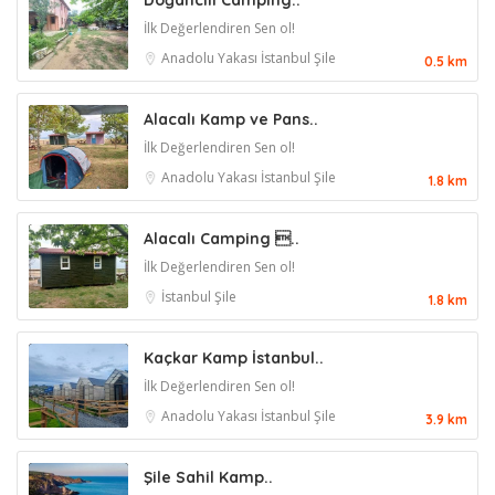
Doğancılı Camping..
İlk Değerlendiren Sen ol!
Anadolu Yakası
İstanbul
Şile
0.5 km
Alacalı Kamp ve Pans..
İlk Değerlendiren Sen ol!
Anadolu Yakası
İstanbul
Şile
1.8 km
Alacalı Camping ..
İlk Değerlendiren Sen ol!
İstanbul
Şile
1.8 km
Kaçkar Kamp İstanbul..
İlk Değerlendiren Sen ol!
Anadolu Yakası
İstanbul
Şile
3.9 km
Şile Sahil Kamp..