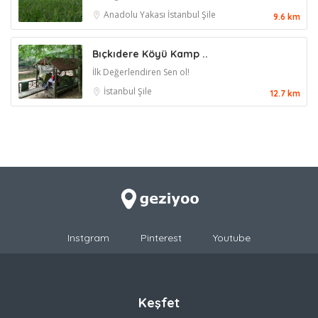
Anadolu Yakası
İstanbul
Şile
9.6 km
Bıçkıdere Köyü Kamp ..
İlk Değerlendiren Sen ol!
İstanbul
Şile
12.7 km
Instgram
Pinterest
Youtube
Keşfet