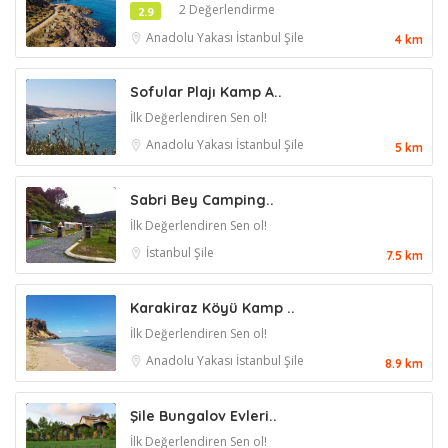
2 Değerlendirme
2.9
Anadolu Yakası
İstanbul
Şile
4 km
Sofular Plajı Kamp A..
İlk Değerlendiren Sen ol!
Anadolu Yakası
İstanbul
Şile
5 km
Sabri Bey Camping..
İlk Değerlendiren Sen ol!
İstanbul
Şile
7.5 km
Karakiraz Köyü Kamp ..
İlk Değerlendiren Sen ol!
Anadolu Yakası
İstanbul
Şile
8.9 km
Şile Bungalov Evleri..
İlk Değerlendiren Sen ol!