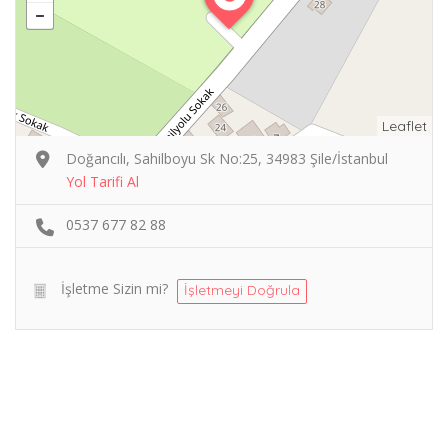
Leaflet
Doğancılı, Sahilboyu Sk No:25, 34983 Şile/İstanbul
Yol Tarifi Al
0537 677 82 88
İşletme Sizin mi?
İşletmeyi Doğrula