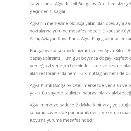
istiyorsanız, Ağva Kilimli Bungalov Otel tam size gör
geçirmenizi sağlar.
Ağva’nın merkezine oldukça yakın olan otel, aynı za
noktalarına yürüme mesafesindedir. Dikbucak Köyü’n
Alanı, Ağlayan Kaya Parkı, Ağva Plajı gibi popüler tur
Bungalow konseptinde hizmet veren Ağva Kilimli Bu
başlayabilirsiniz. Tüm gün boyunca doğayı keşfetti
yemeğinizi yerleşim birimindeki kafe ve restoranlar
alan restoranlarda hem Türk mutfağının hem de dünya
Ağva Kilimli Bungalov Otel, merkezde yer alan ve ot
yakın. Bu sayede tatilinizin hatırası olarak alabileceğin
Ağva merkeze sadece 2 dakikalık bir araç yolculuğu
konumu sayesinde panoramik deniz ve orman manzaras
Koyu’na yürüme mesafesindedir.