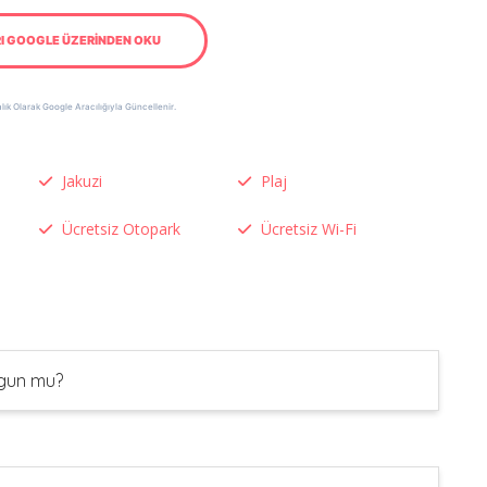
I GOOGLE ÜZERİNDEN OKU
lık Olarak Google Aracılığıyla Güncellenir.
Jakuzi
Plaj
Ücretsiz Otopark
Ücretsiz Wi-Fi
uygun mu?