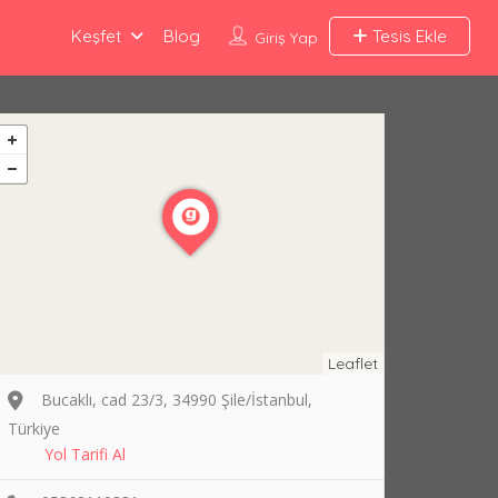
Keşfet
Blog
Tesis Ekle
Giriş Yap
Leaflet
Bucaklı, cad 23/3, 34990 Şile/İstanbul,
Türkiye
Yol Tarifi Al