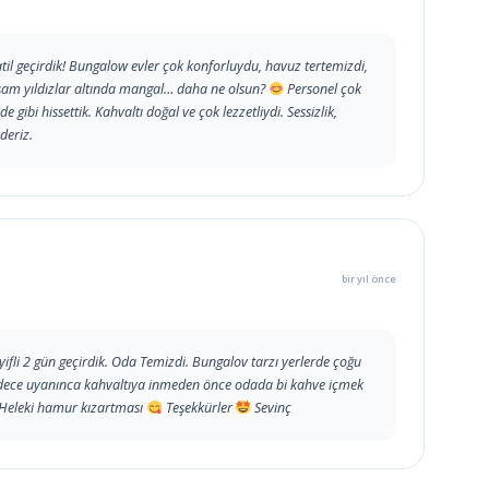
tatil geçirdik! Bungalow evler çok konforluydu, havuz tertemizdi,
akşam yıldızlar altında mangal… daha ne olsun?
Personel çok
de gibi hissettik. Kahvaltı doğal ve çok lezzetliydi. Sessizlik,
deriz.
bir yıl önce
li 2 gün geçirdik. Oda Temizdi. Bungalov tarzı yerlerde çoğu
adece uyanınca kahvaltıya inmeden önce odada bi kahve içmek
 Heleki hamur kızartması
Teşekkürler
Sevinç