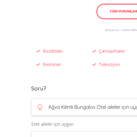
TÜM YORUMLAR
Geziyoo.co — Veriler Hafta
Buzdolabı
Çamaşırhane
Restoran
Televizyon
Soru?
Q
Ağva Kilimli Bungalov Otel aileler için 
Evet aileler için uygun