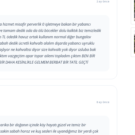
2 ay önce
a hizmet misafir perverlik 0 işletmeye bakan bir yabancı
 tamam dedik oda da ölü böcekler dolu kalktık biz temizledik
bin TL ödedik havuz ortak kullanım normal diğer bungalov
Sabah dedik ücretli kahvaltı alalım dışarda yabancı uyruklu
lıyor ne kahvaltısi diyor size kahvaltı yok diyor üsluba bak
aktım vazgeçtim apar topar ailemi topladım çıktım BEN BİR
BİR DAHA KESİNLİKLE GELMEM BERBAT BİR TATİL GEÇTİ
8 ay önce
arika bir doğanın içinde köy hayatı güzel ve temiz bir
akin sabah horoz ve kuş sesleri ile uyandığımız bir yerdi çok