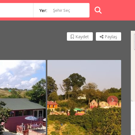
Şehir Seç
Yer:
Kaydet
Paylaş