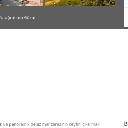
otoğraflara Gözat
B
mek ve panoramik deniz manzarasının keyfini çıkarmak