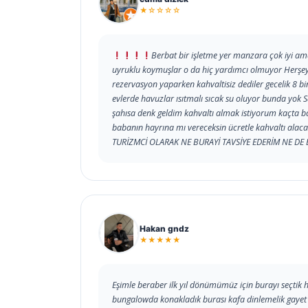
★☆☆☆☆
Berbat bir işletme yer manzara çok iyi am
uyruklu koymuşlar o da hiç yardımcı olmuyor Herşeye
rezervasyon yaparken kahvaltisiz dediler gecelik 8 
evlerde havuzlar ısıtmalı sıcak su oluyor bunda yok 
şahısa denk geldim kahvaltı almak istiyorum kaçta baş
babanın hayrına mı vereceksin ücretle kahvaltı alac
TURİZMCİ OLARAK NE BURAYİ TAVSİYE EDERİM NE DE 
Hakan gndz
★★★★★
Eşimle beraber ilk yıl dönümümüz için burayı seçtik h
bungalowda konakladık burası kafa dinlemelik gayet s