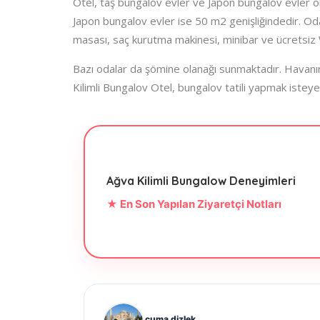
Otel, taş bungalov evler ve Japon bungalov evler ol
Japon bungalov evler ise 50 m2 genişliğindedir. Odal
masası, saç kurutma makinesi, minibar ve ücretsiz W
Bazı odalar da şömine olanağı sunmaktadır. Havanın t
Kilimli Bungalov Otel, bungalov tatili yapmak isteyen
Ağva Kilimli Bungalow Deneyimleri
★ En Son Yapılan Ziyaretçi Notları
cuma dizlek