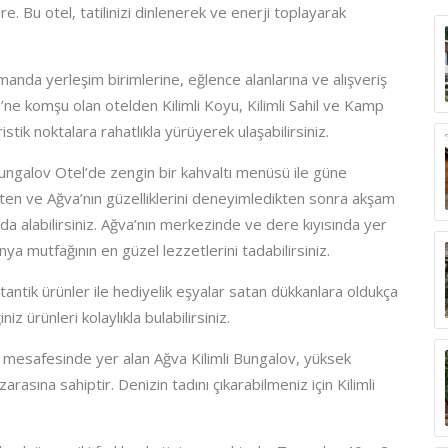
e. Bu otel, tatilinizi dinlenerek ve enerji toplayarak
manda yerleşim birimlerine, eğlence alanlarına ve alışveriş
e komşu olan otelden Kilimli Koyu, Kilimli Sahil ve Kamp
istik noktalara rahatlıkla yürüyerek ulaşabilirsiniz.
ngalov Otel’de zengin bir kahvaltı menüsü ile güne
kten ve Ağva’nın güzelliklerini deneyimledikten sonra akşam
da alabilirsiniz. Ağva’nın merkezinde ve dere kıyısında yer
 mutfağının en güzel lezzetlerini tadabilirsiniz.
antik ürünler ile hediyelik eşyalar satan dükkanlara oldukça
iz ürünleri kolaylıkla bulabilirsiniz.
 mesafesinde yer alan Ağva Kilimli Bungalov, yüksek
ına sahiptir. Denizin tadını çıkarabilmeniz için Kilimli