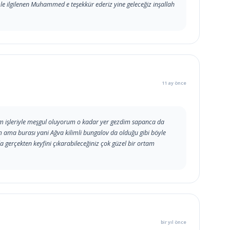
mle ilgilenen Muhammed e teşekkür ederiz yine geleceğiz inşallah
11 ay önce
zm işleriyle meşgul oluyorum o kadar yer gezdim sapanca da
im ama burası yani Ağva kilimli bungalov da olduğu gibi böyle
 gerçekten keyfini çıkarabileceğiniz çok güzel bir ortam
bir yıl önce