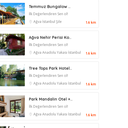
Temmuz Bungalow ..
İlk Değerlendiren Sen ol!
Ağva
İstanbul
Şile
1.6 km
Ağva Nehir Perisi Ko..
İlk Değerlendiren Sen ol!
Ağva
Anadolu Yakası
İstanbul
1.6 km
Tree Tops Park Hotel..
İlk Değerlendiren Sen ol!
Ağva
Anadolu Yakası
İstanbul
1.6 km
Park Mandalin Otel +..
İlk Değerlendiren Sen ol!
Ağva
Anadolu Yakası
İstanbul
1.6 km