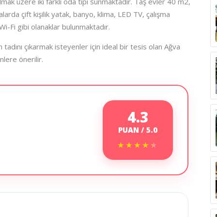
mak üzere iki farklı oda tipi sunmaktadır. Taş evler 40 m2,
arda çift kişilik yatak, banyo, klima, LED TV, çalışma
i-Fi gibi olanaklar bulunmaktadır.
adını çıkarmak isteyenler için ideal bir tesis olan Ağva
lere önerilir.
4.3
PUAN / 5.0
★★★★★
★★★★★