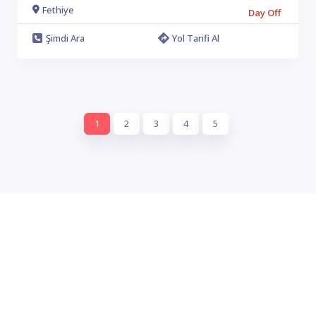
Fethiye
Day Off
Şimdi Ara
Yol Tarifi Al
1
2
3
4
5