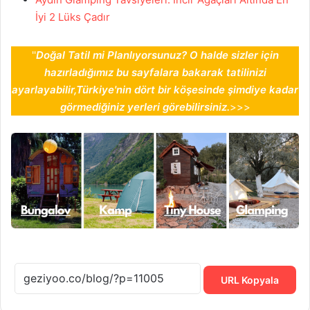
İyi 2 Lüks Çadır
''
Doğal Tatil mi Planlıyorsunuz? O halde sizler için
hazırladığımız bu sayfalara bakarak tatilinizi
ayarlayabilir,Türkiye'nin dört bir köşesinde şimdiye kadar
görmediğiniz yerleri görebilirsiniz.
>>>
URL Kopyala