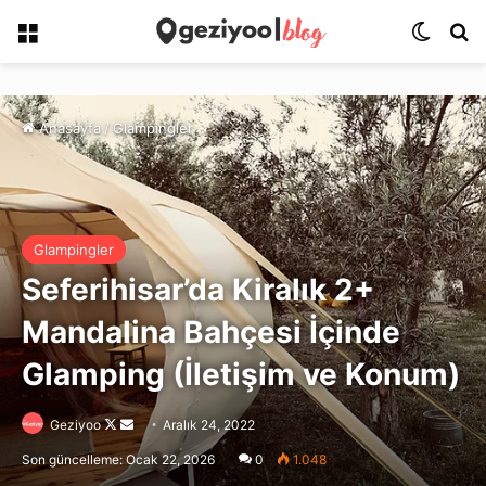
Menü
Dış gö
Ar
Anasayfa
/
Glampingler
Glampingler
Seferihisar’da Kiralık 2+
Mandalina Bahçesi İçinde
Glamping (İletişim ve Konum)
Follow
Bir
Geziyoo
Aralık 24, 2022
on
e-
Son güncelleme: Ocak 22, 2026
0
1.048
X
posta