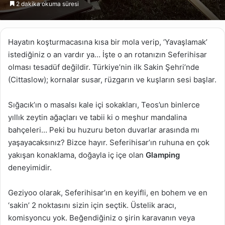
2 dakika okuma süresi
göndermek
Hayatın koşturmacasına kısa bir mola verip, ‘Yavaşlamak’
istediğiniz o an vardır ya… İşte o an rotanızın Seferihisar
olması tesadüf değildir. Türkiye’nin ilk Sakin Şehri’nde
(Cittaslow); kornalar susar, rüzgarın ve kuşların sesi başlar.
Sığacık’ın o masalsı kale içi sokakları, Teos’un binlerce
yıllık zeytin ağaçları ve tabii ki o meşhur mandalina
bahçeleri… Peki bu huzuru beton duvarlar arasında mı
yaşayacaksınız? Bizce hayır. Seferihisar’ın ruhuna en çok
yakışan konaklama, doğayla iç içe olan
Glamping
deneyimidir.
Geziyoo olarak, Seferihisar’ın en keyifli, en bohem ve en
‘sakin’ 2 noktasını sizin için seçtik. Üstelik aracı,
komisyoncu yok. Beğendiğiniz o şirin karavanın veya