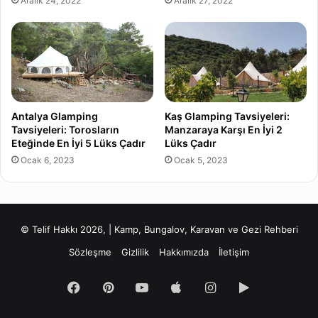
Aralık 24, 2022
Aralık 27, 2022
Antalya Glamping
Kaş Glamping Tavsiyeleri:
Tavsiyeleri: Torosların
Manzaraya Karşı En İyi 2
Eteğinde En İyi 5 Lüks Çadır
Lüks Çadır
Ocak 6, 2023
Ocak 5, 2023
© Telif Hakkı 2026, | Kamp, Bungalov, Karavan ve Gezi Rehberi
Sözleşme
Gizlilik
Hakkımızda
İletişim
Facebook
Pinterest
YouTube
Apple
Instagram
Google