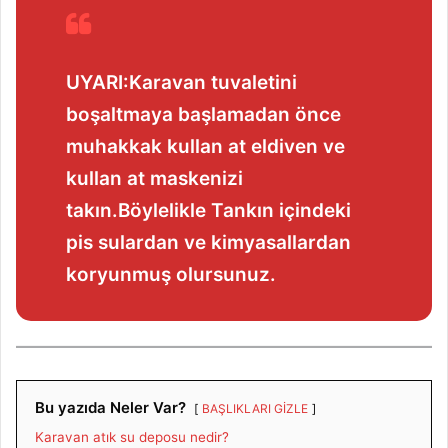
UYARI:Karavan tuvaletini
boşaltmaya başlamadan önce
muhakkak kullan at eldiven ve
kullan at maskenizi
takın.Böylelikle Tankın içindeki
pis sulardan ve kimyasallardan
koryunmuş olursunuz.
Bu yazıda Neler Var?
BAŞLIKLARI GİZLE
Karavan atık su deposu nedir?