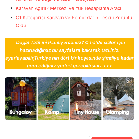
Karavan Ağırlık Merkezi ve Yük Hesaplama Aracı
O1 Kategorisi Karavan ve Römorkların Tescili Zorunlu
Oldu
''
Doğal Tatil mi Planlıyorsunuz? O halde sizler için
hazırladığımız bu sayfalara bakarak tatilinizi
ayarlayabilir,Türkiye'nin dört bir köşesinde şimdiye kadar
görmediğiniz yerleri görebilirsiniz.
>>>