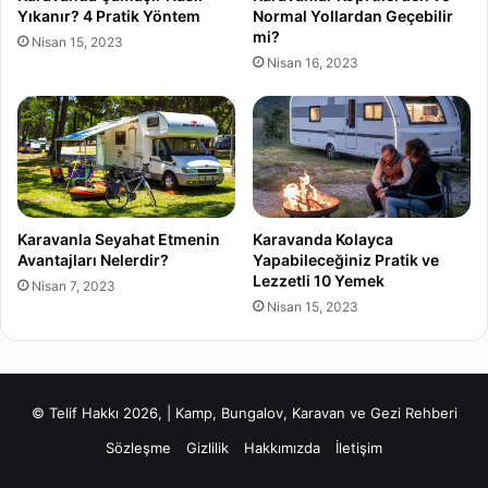
Yıkanır? 4 Pratik Yöntem
Normal Yollardan Geçebilir
mi?
Nisan 15, 2023
Nisan 16, 2023
Karavanla Seyahat Etmenin
Karavanda Kolayca
Avantajları Nelerdir?
Yapabileceğiniz Pratik ve
Lezzetli 10 Yemek
Nisan 7, 2023
Nisan 15, 2023
© Telif Hakkı 2026, | Kamp, Bungalov, Karavan ve Gezi Rehberi
Sözleşme
Gizlilik
Hakkımızda
İletişim