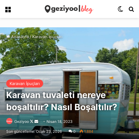
Menü
Dış gö
Ar
Anasayfa
/
Karavan İpuçları
Karavan İpuçları
Karavan tuvaleti nereye
boşaltılır? Nasıl Boşaltılır?
Follow
Bir
Geziyoo
Nisan 18, 2023
on
e-
Son güncelleme: Ocak 23, 2026
0
1.884
X
posta