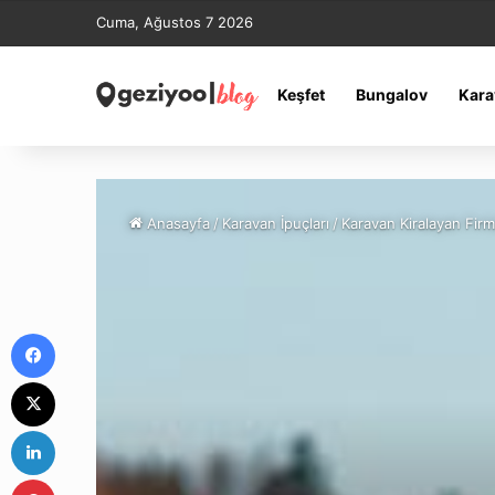
Cuma, Ağustos 7 2026
Keşfet
Bungalov
Kara
Anasayfa
/
Karavan İpuçları
/
Karavan Kiralayan Firm
Facebook
X
LinkedIn
Pinterest