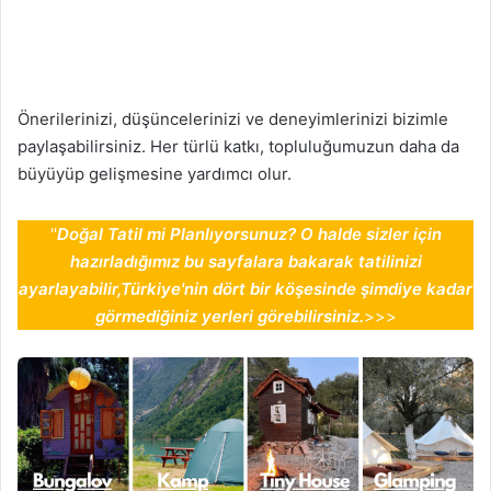
Önerilerinizi, düşüncelerinizi ve deneyimlerinizi bizimle
paylaşabilirsiniz. Her türlü katkı, topluluğumuzun daha da
büyüyüp gelişmesine yardımcı olur.
''
Doğal Tatil mi Planlıyorsunuz? O halde sizler için
hazırladığımız bu sayfalara bakarak tatilinizi
ayarlayabilir,Türkiye'nin dört bir köşesinde şimdiye kadar
görmediğiniz yerleri görebilirsiniz.
>>>