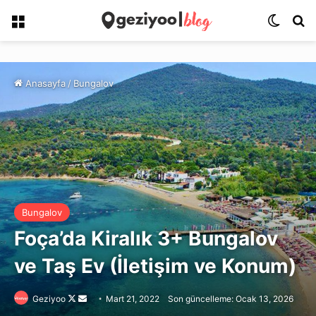
Menü
Dış gö
Ar
Anasayfa
/
Bungalov
Bungalov
Foça’da Kiralık 3+ Bungalov
ve Taş Ev (İletişim ve Konum)
Follow
Bir
Geziyoo
Mart 21, 2022
Son güncelleme: Ocak 13, 2026
on
e-