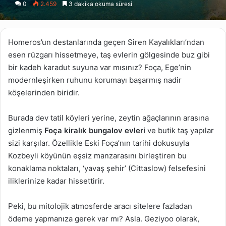
0
2.459
3 dakika okuma süresi
X
posta
göndermek
Homeros’un destanlarında geçen Siren Kayalıkları’ndan
esen rüzgarı hissetmeye, taş evlerin gölgesinde buz gibi
bir kadeh karadut suyuna var mısınız? Foça, Ege’nin
modernleşirken ruhunu korumayı başarmış nadir
köşelerinden biridir.
Burada dev tatil köyleri yerine, zeytin ağaçlarının arasına
gizlenmiş
Foça kiralık bungalov evleri
ve butik taş yapılar
sizi karşılar. Özellikle Eski Foça’nın tarihi dokusuyla
Kozbeyli köyünün eşsiz manzarasını birleştiren bu
konaklama noktaları, ‘yavaş şehir’ (Cittaslow) felsefesini
iliklerinize kadar hissettirir.
Peki, bu mitolojik atmosferde aracı sitelere fazladan
ödeme yapmanıza gerek var mı? Asla. Geziyoo olarak,