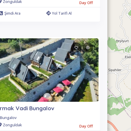
Zonguldak
Day Off
Şimdi Ara
Yol Tarifi Al
Irmak Vadi Bungalov
Bungalov
Zonguldak
Day Off