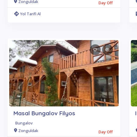
Zonguldak
Day Off
Yol Tarifi Al
Masal Bungalov Filyos
Bungalov
Zonguldak
Day Off