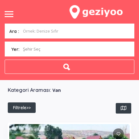
Ara :
Şehir Seç
Yer:
Kategori Araması:
Van
Filtrele>>